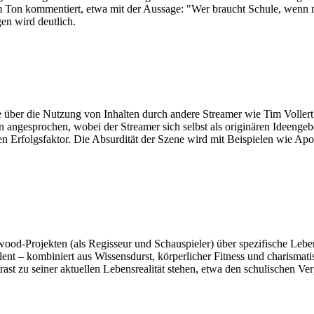
em Ton kommentiert, etwa mit der Aussage: "Wer braucht Schule, wenn m
en wird deutlich.
re über die Nutzung von Inhalten durch andere Streamer wie Tim Voller
gesprochen, wobei der Streamer sich selbst als originären Ideengeber 
n Erfolgsfaktor. Die Absurdität der Szene wird mit Beispielen wie Apo
wood-Projekten (als Regisseur und Schauspieler) über spezifische Lebe
alent – kombiniert aus Wissensdurst, körperlicher Fitness und charisma
trast zu seiner aktuellen Lebensrealität stehen, etwa den schulischen