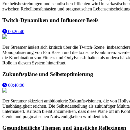
Freiheitsbestrebungen und schulischen Pflichten wird in sarkastisch
zwischen Rebellionsfantasien und pragmatischen Lebensentscheidung
Twitch-Dynamiken und Influencer-Beefs
00:26:40
Der Streamer äußert sich kritisch über die Twitch-Szene, insbesonde
Monopolisierung von Fan-Basen und die toxische Konkurrenz werden an
die Kombination von Fitness und OnlyFans-Inhalten als underschätzte
Rolle in diesem System hinterfragt.
Zukunftspläne und Selbstoptimierung
00:40:00
Der Streamer skizziert ambitionierte Zukunftsvisionen, die von Holly
Unabhängigkeit reichen. Die Selbstdarstellung als zukünftiger Multit
untermauert. Kritisch bleibt anzumerken, dass diese Pläne oft im Kon
Genie und pragmatischen Notwendigkeiten wird deutlich.
Gesundheitliche Themen und ängstliche Reflexionen