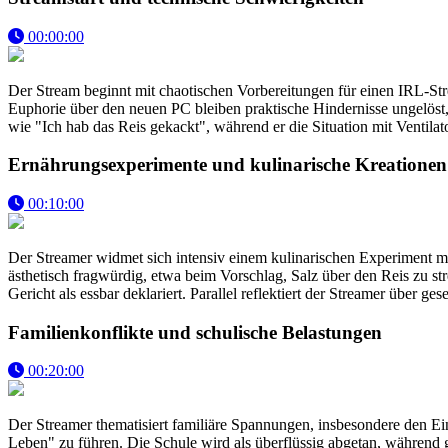
00:00:00
Der Stream beginnt mit chaotischen Vorbereitungen für einen IRL-Stre
Euphorie über den neuen PC bleiben praktische Hindernisse ungelöst
wie "Ich hab das Reis gekackt", während er die Situation mit Ventil
Ernährungsexperimente und kulinarische Kreationen
00:10:00
Der Streamer widmet sich intensiv einem kulinarischen Experiment m
ästhetisch fragwürdig, etwa beim Vorschlag, Salz über den Reis zu st
Gericht als essbar deklariert. Parallel reflektiert der Streamer über
Familienkonflikte und schulische Belastungen
00:20:00
Der Streamer thematisiert familiäre Spannungen, insbesondere den Ein
Leben" zu führen. Die Schule wird als überflüssig abgetan, während