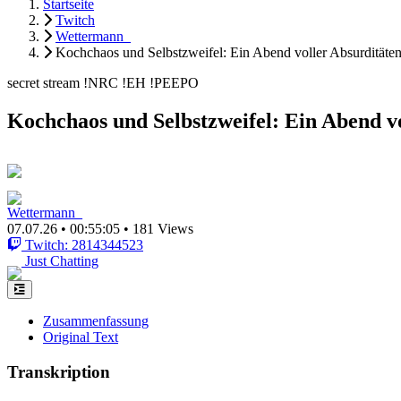
Startseite
Twitch
Wettermann_
Kochchaos und Selbstzweifel: Ein Abend voller Absurditäte
secret stream !NRC !EH !PEEPO
Kochchaos und Selbstzweifel: Ein Abend v
Wettermann_
07.07.26
•
00:55:05
•
181 Views
Twitch: 2814344523
Just Chatting
Zusammenfassung
Original Text
Transkription