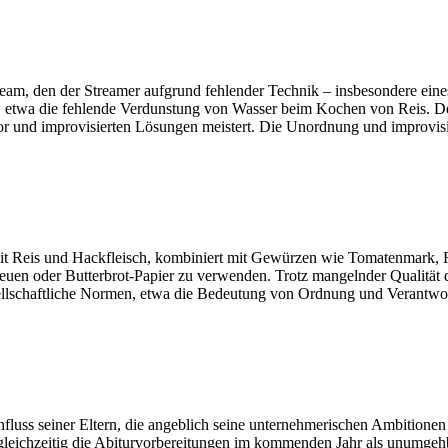
am, den der Streamer aufgrund fehlender Technik – insbesondere eines f
, etwa die fehlende Verdunstung von Wasser beim Kochen von Reis. De
ator und improvisierten Lösungen meistert. Die Unordnung und improvisi
it Reis und Hackfleisch, kombiniert mit Gewürzen wie Tomatenmark, Ro
reuen oder Butterbrot-Papier zu verwenden. Trotz mangelnder Qualität 
 gesellschaftliche Normen, etwa die Bedeutung von Ordnung und Verantwor
fluss seiner Eltern, die angeblich seine unternehmerischen Ambitionen 
 gleichzeitig die Abiturvorbereitungen im kommenden Jahr als unumgeh