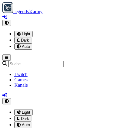
legends
⚔
army
Light
Dark
Auto
Twitch
Games
Kanäle
Light
Dark
Auto