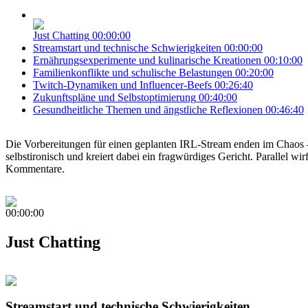
Just Chatting
00:00:00
Streamstart und technische Schwierigkeiten
00:00:00
Ernährungsexperimente und kulinarische Kreationen
00:10:00
Familienkonflikte und schulische Belastungen
00:20:00
Twitch-Dynamiken und Influencer-Beefs
00:26:40
Zukunftspläne und Selbstoptimierung
00:40:00
Gesundheitliche Themen und ängstliche Reflexionen
00:46:40
Die Vorbereitungen für einen geplanten IRL-Stream enden im Chaos –
selbstironisch und kreiert dabei ein fragwürdiges Gericht. Parallel wi
Kommentare.
00:00:00
Just Chatting
Streamstart und technische Schwierigkeiten