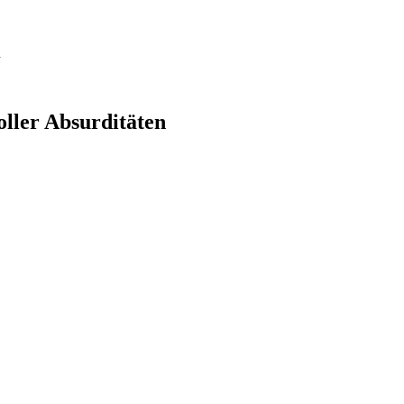
n
oller Absurditäten