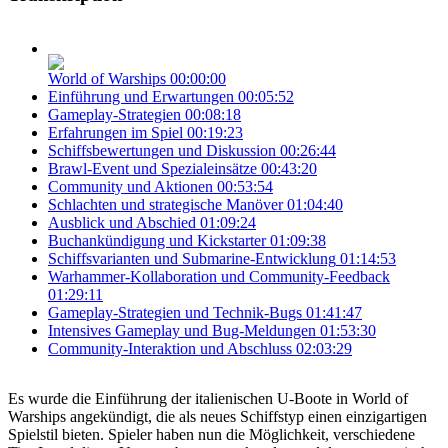
World of Warships
00:00:00
Einführung und Erwartungen
00:05:52
Gameplay-Strategien
00:08:18
Erfahrungen im Spiel
00:19:23
Schiffsbewertungen und Diskussion
00:26:44
Brawl-Event und Spezialeinsätze
00:43:20
Community und Aktionen
00:53:54
Schlachten und strategische Manöver
01:04:40
Ausblick und Abschied
01:09:24
Buchankündigung und Kickstarter
01:09:38
Schiffsvarianten und Submarine-Entwicklung
01:14:53
Warhammer-Kollaboration und Community-Feedback
01:29:11
Gameplay-Strategien und Technik-Bugs
01:41:47
Intensives Gameplay und Bug-Meldungen
01:53:30
Community-Interaktion und Abschluss
02:03:29
Es wurde die Einführung der italienischen U-Boote in World of
Warships angekündigt, die als neues Schiffstyp einen einzigartigen
Spielstil bieten. Spieler haben nun die Möglichkeit, verschiedene