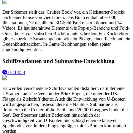
Der Streamer stellt das 'Cruiser Book' vor, ein Kickstarter-Projekt
nach einer Pause von vier Jahren. Das Buch enthält über 600
Illustrationen, 32 detaillierte 3D-Schiffsrekonstruktionen und 14
Videos. Es hat interaktive Elemente wie Pop-up-Bereiche und Fold-
Outs, die es von statischen Büchern unterscheiden. Für Rückkehrer
gibt es spezielle Zusatzangebote wie ein Pledge, einen Patch und ein
Gedenkbuchzeichen. In-Game-Belohnungen sollen später
angekündigt werden.
Schiffsvarianten und Submarine-Entwicklung
01:14:53
Es werden verschiedene Schiffsvarianten diskutiert, darunter eine
US-amerikanische Version der Prinz Eugen, die unter der US-
Flagge als Zielschiff diente. Auch die Entwicklung von U-Booten
wird angesprochen, insbesondere die Nautilus-Submarine aus
'Journey to the Center of the Earth' und '20,000 Leagues Under the
Sea'. Der Streamer äußert Bedenken hinsichtlich der
Geschwindigkeit von U-Booten und schlägt einen exklusiven
Spielmodus vor, in dem Flugzeugträger mit U-Booten konfrontiert
werden.