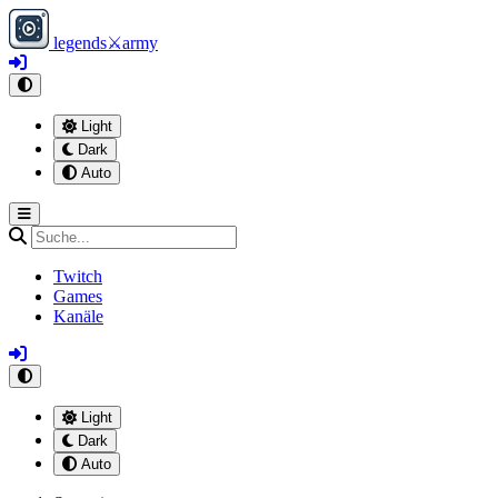
legends
⚔
army
Light
Dark
Auto
Twitch
Games
Kanäle
Light
Dark
Auto