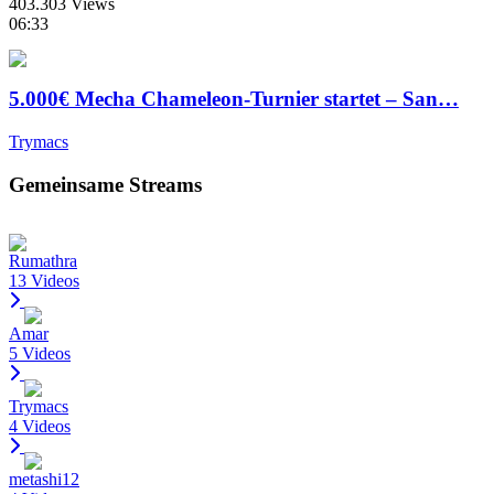
403.303 Views
06:33
5.000€ Mecha Chameleon-Turnier startet – San…
Trymacs
Gemeinsame Streams
Rumathra
13 Videos
Amar
5 Videos
Trymacs
4 Videos
metashi12