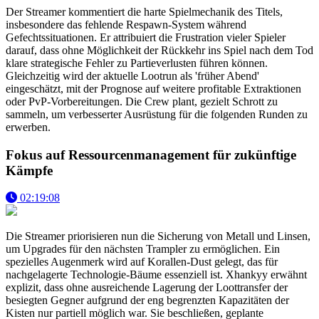
Der Streamer kommentiert die harte Spielmechanik des Titels,
insbesondere das fehlende Respawn-System während
Gefechtssituationen. Er attribuiert die Frustration vieler Spieler
darauf, dass ohne Möglichkeit der Rückkehr ins Spiel nach dem Tod
klare strategische Fehler zu Partieverlusten führen können.
Gleichzeitig wird der aktuelle Lootrun als 'früher Abend'
eingeschätzt, mit der Prognose auf weitere profitable Extraktionen
oder PvP-Vorbereitungen. Die Crew plant, gezielt Schrott zu
sammeln, um verbesserter Ausrüstung für die folgenden Runden zu
erwerben.
Fokus auf Ressourcenmanagement für zukünftige
Kämpfe
02:19:08
Die Streamer priorisieren nun die Sicherung von Metall und Linsen,
um Upgrades für den nächsten Trampler zu ermöglichen. Ein
spezielles Augenmerk wird auf Korallen-Dust gelegt, das für
nachgelagerte Technologie-Bäume essenziell ist. Xhankyy erwähnt
explizit, dass ohne ausreichende Lagerung der Loottransfer der
besiegten Gegner aufgrund der eng begrenzten Kapazitäten der
Kisten nur partiell möglich war. Sie beschließen, geplante