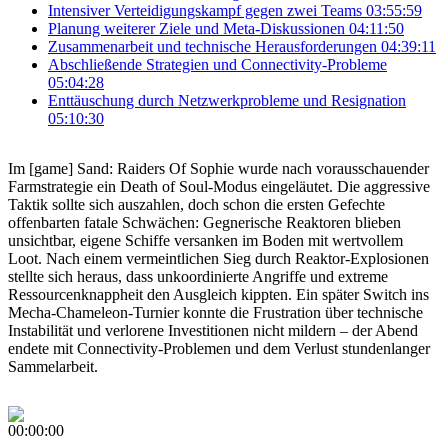
Intensiver Verteidigungskampf gegen zwei Teams
03:55:59
Planung weiterer Ziele und Meta-Diskussionen
04:11:50
Zusammenarbeit und technische Herausforderungen
04:39:11
Abschließende Strategien und Connectivity-Probleme
05:04:28
Enttäuschung durch Netzwerkprobleme und Resignation
05:10:30
Im [game] Sand: Raiders Of Sophie wurde nach vorausschauender
Farmstrategie ein Death of Soul-Modus eingeläutet. Die aggressive
Taktik sollte sich auszahlen, doch schon die ersten Gefechte
offenbarten fatale Schwächen: Gegnerische Reaktoren blieben
unsichtbar, eigene Schiffe versanken im Boden mit wertvollem
Loot. Nach einem vermeintlichen Sieg durch Reaktor-Explosionen
stellte sich heraus, dass unkoordinierte Angriffe und extreme
Ressourcenknappheit den Ausgleich kippten. Ein später Switch ins
Mecha-Chameleon-Turnier konnte die Frustration über technische
Instabilität und verlorene Investitionen nicht mildern – der Abend
endete mit Connectivity-Problemen und dem Verlust stundenlanger
Sammelarbeit.
00:00:00