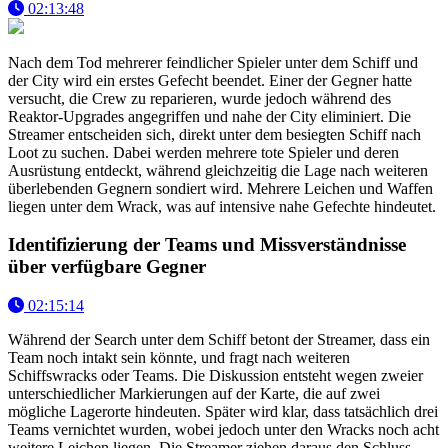
02:13:48
Nach dem Tod mehrerer feindlicher Spieler unter dem Schiff und
der City wird ein erstes Gefecht beendet. Einer der Gegner hatte
versucht, die Crew zu reparieren, wurde jedoch während des
Reaktor-Upgrades angegriffen und nahe der City eliminiert. Die
Streamer entscheiden sich, direkt unter dem besiegten Schiff nach
Loot zu suchen. Dabei werden mehrere tote Spieler und deren
Ausrüstung entdeckt, während gleichzeitig die Lage nach weiteren
überlebenden Gegnern sondiert wird. Mehrere Leichen und Waffen
liegen unter dem Wrack, was auf intensive nahe Gefechte hindeutet.
Identifizierung der Teams und Missverständnisse
über verfügbare Gegner
02:15:14
Während der Search unter dem Schiff betont der Streamer, dass ein
Team noch intakt sein könnte, und fragt nach weiteren
Schiffswracks oder Teams. Die Diskussion entsteht wegen zweier
unterschiedlicher Markierungen auf der Karte, die auf zwei
mögliche Lagerorte hindeuten. Später wird klar, dass tatsächlich drei
Teams vernichtet wurden, wobei jedoch unter den Wracks noch acht
weitere Leichen liegen. Die Streamer ziehen daraus den Schluss,