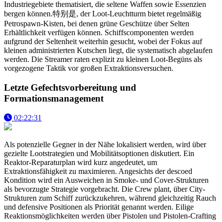
Industriegebiete thematisiert, die seltene Waffen sowie Essenzien
bergen können.特别是, der Loot-Leuchtturm bietet regelmäßig
Petrospawn-Kisten, bei denen grüne Geschütze über Selten
Erhältlichkeit verfügen können. Schiffscomponenten werden
aufgrund der Seltenheit weiterhin gesucht, wobei der Fokus auf
kleinen administrierten Kutschen liegt, die systematisch abgelaufen
werden. Die Streamer raten explizit zu kleinen Loot-Begüns als
vorgezogene Taktik vor großen Extraktionsversuchen.
Letzte Gefechtsvorbereitung und
Formationsmanagement
02:22:31
Als potenzielle Gegner in der Nähe lokalisiert werden, wird über
gezielte Lootstrategien und Mobilitätsoptionen diskutiert. Ein
Reaktor-Reparaturplan wird kurz angedeutet, um
Extraktionsfähigkeit zu maximieren. Angesichts der descoed
Kondition wird ein Ausweichen in Smoke- und Cover-Strukturen
als bevorzugte Strategie vorgebracht. Die Crew plant, über City-
Strukturen zum Schiff zurückzukehren, während gleichzeitig Rauch
und defensive Positionen als Priorität genannt werden. Eilige
Reaktionsmöglichkeiten werden über Pistolen und Pistolen-Crafting