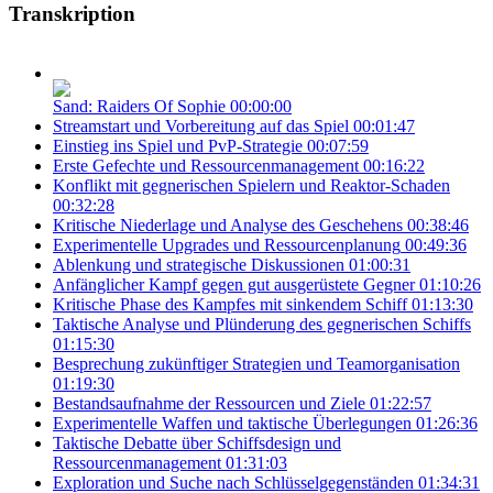
Transkription
Sand: Raiders Of Sophie
00:00:00
Streamstart und Vorbereitung auf das Spiel
00:01:47
Einstieg ins Spiel und PvP-Strategie
00:07:59
Erste Gefechte und Ressourcenmanagement
00:16:22
Konflikt mit gegnerischen Spielern und Reaktor-Schaden
00:32:28
Kritische Niederlage und Analyse des Geschehens
00:38:46
Experimentelle Upgrades und Ressourcenplanung
00:49:36
Ablenkung und strategische Diskussionen
01:00:31
Anfänglicher Kampf gegen gut ausgerüstete Gegner
01:10:26
Kritische Phase des Kampfes mit sinkendem Schiff
01:13:30
Taktische Analyse und Plünderung des gegnerischen Schiffs
01:15:30
Besprechung zukünftiger Strategien und Teamorganisation
01:19:30
Bestandsaufnahme der Ressourcen und Ziele
01:22:57
Experimentelle Waffen und taktische Überlegungen
01:26:36
Taktische Debatte über Schiffsdesign und
Ressourcenmanagement
01:31:03
Exploration und Suche nach Schlüsselgegenständen
01:34:31