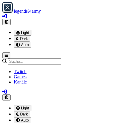
legends
⚔
army
Light
Dark
Auto
Twitch
Games
Kanäle
Light
Dark
Auto