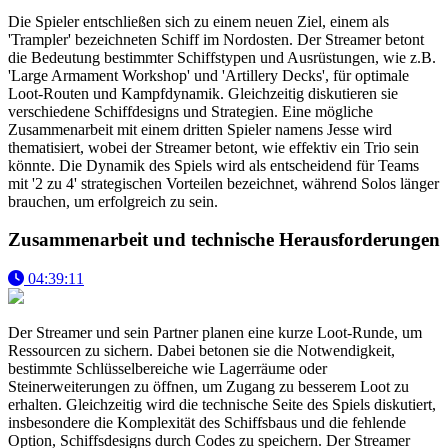
Die Spieler entschließen sich zu einem neuen Ziel, einem als
'Trampler' bezeichneten Schiff im Nordosten. Der Streamer betont
die Bedeutung bestimmter Schiffstypen und Ausrüstungen, wie z.B.
'Large Armament Workshop' und 'Artillery Decks', für optimale
Loot-Routen und Kampfdynamik. Gleichzeitig diskutieren sie
verschiedene Schiffdesigns und Strategien. Eine mögliche
Zusammenarbeit mit einem dritten Spieler namens Jesse wird
thematisiert, wobei der Streamer betont, wie effektiv ein Trio sein
könnte. Die Dynamik des Spiels wird als entscheidend für Teams
mit '2 zu 4' strategischen Vorteilen bezeichnet, während Solos länger
brauchen, um erfolgreich zu sein.
Zusammenarbeit und technische Herausforderungen
04:39:11
Der Streamer und sein Partner planen eine kurze Loot-Runde, um
Ressourcen zu sichern. Dabei betonen sie die Notwendigkeit,
bestimmte Schlüsselbereiche wie Lagerräume oder
Steinerweiterungen zu öffnen, um Zugang zu besserem Loot zu
erhalten. Gleichzeitig wird die technische Seite des Spiels diskutiert,
insbesondere die Komplexität des Schiffsbaus und die fehlende
Option, Schiffsdesigns durch Codes zu speichern. Der Streamer