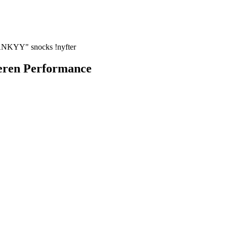
HANKYY" snocks !nyfter
ieren Performance