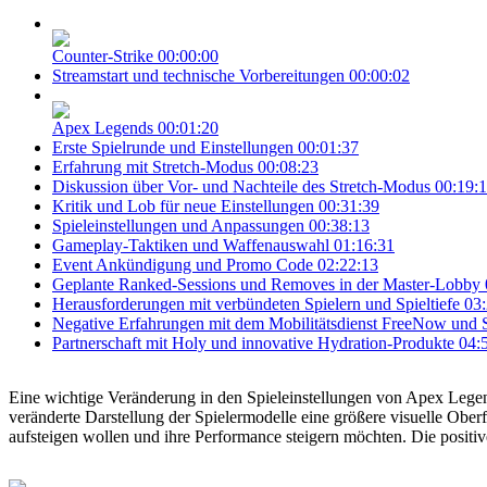
Counter-Strike
00:00:00
Streamstart und technische Vorbereitungen
00:00:02
Apex Legends
00:01:20
Erste Spielrunde und Einstellungen
00:01:37
Erfahrung mit Stretch-Modus
00:08:23
Diskussion über Vor- und Nachteile des Stretch-Modus
00:19:
Kritik und Lob für neue Einstellungen
00:31:39
Spieleinstellungen und Anpassungen
00:38:13
Gameplay-Taktiken und Waffenauswahl
01:16:31
Event Ankündigung und Promo Code
02:22:13
Geplante Ranked-Sessions und Removes in der Master-Lobby
Herausforderungen mit verbündeten Spielern und Spieltiefe
03:
Negative Erfahrungen mit dem Mobilitätsdienst FreeNow und 
Partnerschaft mit Holy und innovative Hydration-Produkte
04:
Eine wichtige Veränderung in den Spieleinstellungen von Apex Lege
veränderte Darstellung der Spielermodelle eine größere visuelle Obe
aufsteigen wollen und ihre Performance steigern möchten. Die positi