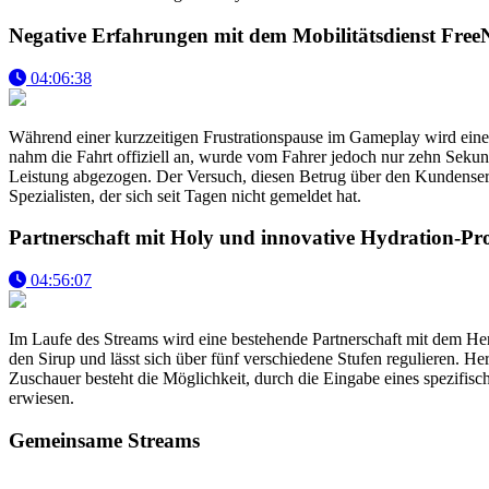
Negative Erfahrungen mit dem Mobilitätsdienst Fre
04:06:38
Während einer kurzzeitigen Frustrationspause im Gameplay wird eine 
nahm die Fahrt offiziell an, wurde vom Fahrer jedoch nur zehn Seku
Leistung abgezogen. Der Versuch, diesen Betrug über den Kundenservic
Spezialisten, der sich seit Tagen nicht gemeldet hat.
Partnerschaft mit Holy und innovative Hydration-Pr
04:56:07
Im Laufe des Streams wird eine bestehende Partnerschaft mit dem Herste
den Sirup und lässt sich über fünf verschiedene Stufen regulieren. He
Zuschauer besteht die Möglichkeit, durch die Eingabe eines spezifis
erwiesen.
Gemeinsame Streams