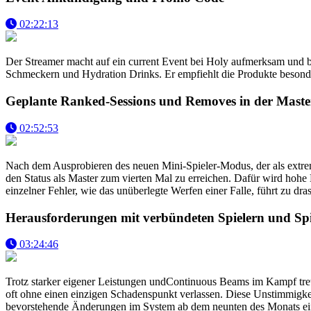
02:22:13
Der Streamer macht auf ein current Event bei Holy aufmerksam und 
Schmeckern und Hydration Drinks. Er empfiehlt die Produkte besond
Geplante Ranked-Sessions und Removes in der Mast
02:52:53
Nach dem Ausprobieren des neuen Mini-Spieler-Modus, der als extrem 
den Status als Master zum vierten Mal zu erreichen. Dafür wird hohe
einzelner Fehler, wie das unüberlegte Werfen einer Falle, führt zu 
Herausforderungen mit verbündeten Spielern und Spie
03:24:46
Trotz starker eigener Leistungen undContinuous Beams im Kampf trete
oft ohne einen einzigen Schadenspunkt verlassen. Diese Unstimmigkei
bevorstehende Änderungen im System ab dem neunten des Monats eine