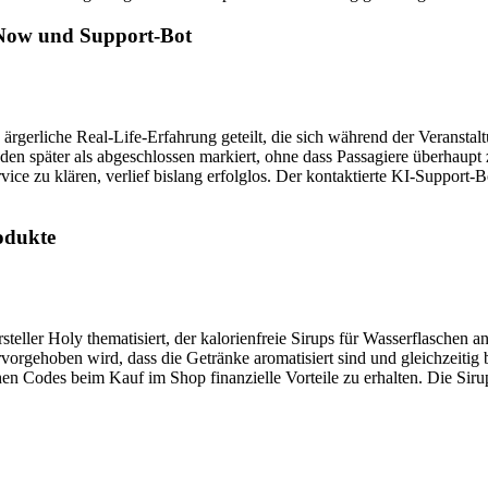
eNow und Support-Bot
ärgerliche Real-Life-Erfahrung geteilt, die sich während der Veransta
nden später als abgeschlossen markiert, ohne dass Passagiere überhau
e zu klären, verlief bislang erfolglos. Der kontaktierte KI-Support-B
odukte
ller Holy thematisiert, der kalorienfreie Sirups für Wasserflaschen anb
rvorgehoben wird, dass die Getränke aromatisiert sind und gleichzeitig 
chen Codes beim Kauf im Shop finanzielle Vorteile zu erhalten. Die Sir