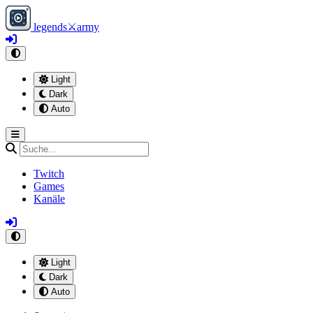
legends
⚔
army
Light
Dark
Auto
Twitch
Games
Kanäle
Light
Dark
Auto