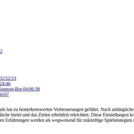
12
02:52:53
24:46
Support-Bot
04:06:38
56:07
nds hat zu bemerkenswerten Verbesserungen geführt. Nach anfängliche
rfläche bietet und das Zielen erheblich erleichtert. Diese Einstellung
ven Erfahrungen werden als wegweisend für zukünftige Spielstrategien