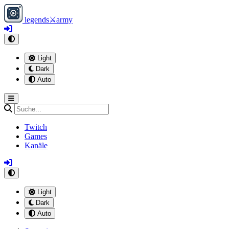
legends
⚔
army
Light
Dark
Auto
Twitch
Games
Kanäle
Light
Dark
Auto