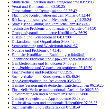
Militärische Operation und Gefangennahme
03:23:03
Verrat und Konfrontation
03:50:25
Geiselnahme und Rettungsaktion
03:55:42
Flucht und Konfrontation mit dem Militär
04:12:44
Rückzug und strategische Neuausrichtung
04:25:24
Strategische Planung und Familienallianz
04:33:43
Technische Probleme und finanzielle Verluste
04:34:50
Gruppendynamik und interne Konflikte
04:36:39
Disziplin und Konsequenzen
04:37:00
Diskussionen und Organisation
04:38:42
Verabschiedung und Wiederkunft
04:41:57
Notfälle und Probleme
04:43:41
Familiäre Konflikte und Enthüllungen
04:46:41
Technische Probleme und App-Verfügbarkeit
04:48:54
Gamblerlebnisse und Emotionen
04:50:23
App-Probleme und Versuche zu profitieren
05:13:59
Finanzverluste und Reaktionen
05:25:51
Suchtverhalten und Konsequenzen
05:40:04
App-Verfügbarkeit und Reaktionen
05:59:08
Gaming-Session mit strategischen Entscheidungen
06:19:25
Finanzielle Verluste und emotionale Ausbrüche
06:25:50
Geldforderungen und Konflikte im Chat
06:34:00
Gaming-Strategien und App-Probleme
06:53:20
Hochrisikowetten und emotionale Höhenflüge
07:06:35
Suchtverhalten und Selbstreflexion
07:18:59