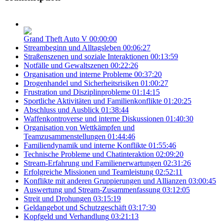
Grand Theft Auto V
00:00:00
Streambeginn und Alltagsleben
00:06:27
Straßenszenen und soziale Interaktionen
00:13:59
Notfälle und Gewaltszenen
00:22:26
Organisation und interne Probleme
00:37:20
Drogenhandel und Sicherheitsrisiken
01:00:27
Frustration und Disziplinprobleme
01:14:15
Sportliche Aktivitäten und Familienkonflikte
01:20:25
Abschluss und Ausblick
01:38:44
Waffenkontroverse und interne Diskussionen
01:40:30
Organisation von Wettkämpfen und
Teamzusammenstellungen
01:44:46
Familiendynamik und interne Konflikte
01:55:46
Technische Probleme und Chatinteraktion
02:09:20
Stream-Erfahrung und Familienerwartungen
02:31:26
Erfolgreiche Missionen und Teamleistung
02:52:11
Konflikte mit anderen Gruppierungen und Allianzen
03:00:45
Auswertung und Stream-Zusammenfassung
03:12:05
Streit und Drohungen
03:15:19
Geldangebot und Schutzgeschäft
03:17:30
Kopfgeld und Verhandlung
03:21:13