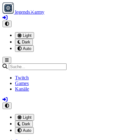
legends
⚔
army
Light
Dark
Auto
Twitch
Games
Kanäle
Light
Dark
Auto