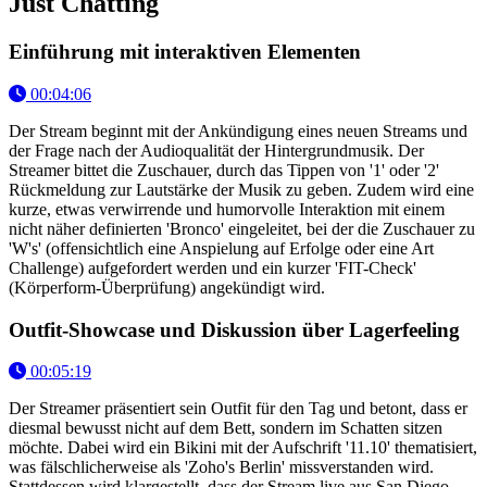
Just Chatting
Einführung mit interaktiven Elementen
00:04:06
Der Stream beginnt mit der Ankündigung eines neuen Streams und
der Frage nach der Audioqualität der Hintergrundmusik. Der
Streamer bittet die Zuschauer, durch das Tippen von '1' oder '2'
Rückmeldung zur Lautstärke der Musik zu geben. Zudem wird eine
kurze, etwas verwirrende und humorvolle Interaktion mit einem
nicht näher definierten 'Bronco' eingeleitet, bei der die Zuschauer zu
'W's' (offensichtlich eine Anspielung auf Erfolge oder eine Art
Challenge) aufgefordert werden und ein kurzer 'FIT-Check'
(Körperform-Überprüfung) angekündigt wird.
Outfit-Showcase und Diskussion über Lagerfeeling
00:05:19
Der Streamer präsentiert sein Outfit für den Tag und betont, dass er
diesmal bewusst nicht auf dem Bett, sondern im Schatten sitzen
möchte. Dabei wird ein Bikini mit der Aufschrift '11.10' thematisiert,
was fälschlicherweise als 'Zoho's Berlin' missverstanden wird.
Stattdessen wird klargestellt, dass der Stream live aus San Diego