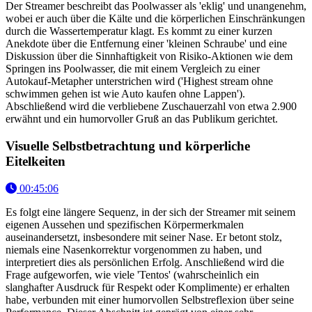
Der Streamer beschreibt das Poolwasser als 'eklig' und unangenehm,
wobei er auch über die Kälte und die körperlichen Einschränkungen
durch die Wassertemperatur klagt. Es kommt zu einer kurzen
Anekdote über die Entfernung einer 'kleinen Schraube' und eine
Diskussion über die Sinnhaftigkeit von Risiko-Aktionen wie dem
Springen ins Poolwasser, die mit einem Vergleich zu einer
Autokauf-Metapher unterstrichen wird ('Highest stream ohne
schwimmen gehen ist wie Auto kaufen ohne Lappen').
Abschließend wird die verbliebene Zuschauerzahl von etwa 2.900
erwähnt und ein humorvoller Gruß an das Publikum gerichtet.
Visuelle Selbstbetrachtung und körperliche
Eitelkeiten
00:45:06
Es folgt eine längere Sequenz, in der sich der Streamer mit seinem
eigenen Aussehen und spezifischen Körpermerkmalen
auseinandersetzt, insbesondere mit seiner Nase. Er betont stolz,
niemals eine Nasenkorrektur vorgenommen zu haben, und
interpretiert dies als persönlichen Erfolg. Anschließend wird die
Frage aufgeworfen, wie viele 'Tentos' (wahrscheinlich ein
slanghafter Ausdruck für Respekt oder Komplimente) er erhalten
habe, verbunden mit einer humorvollen Selbstreflexion über seine