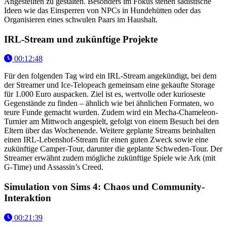
Angestellten zu gestalten. Besonders im Fokus stehen sadistische
Ideen wie das Einsperren von NPCs in Hundehütten oder das
Organisieren eines schwulen Paars im Haushalt.
IRL-Stream und zukünftige Projekte
00:12:48
Für den folgenden Tag wird ein IRL-Stream angekündigt, bei dem
der Streamer und Ice-Telopeach gemeinsam eine gekaufte Storage
für 1.000 Euro auspacken. Ziel ist es, wertvolle oder kurioseste
Gegenstände zu finden – ähnlich wie bei ähnlichen Formaten, wo
teure Funde gemacht wurden. Zudem wird ein Mecha-Chameleon-
Turnier am Mittwoch angespielt, gefolgt von einem Besuch bei den
Eltern über das Wochenende. Weitere geplante Streams beinhalten
einen IRL-Lebenshof-Stream für einen guten Zweck sowie eine
zukünftige Camper-Tour, darunter die geplante Schweden-Tour. Der
Streamer erwähnt zudem mögliche zukünftige Spiele wie Ark (mit
G-Time) und Assassin’s Creed.
Simulation von Sims 4: Chaos und Community-
Interaktion
00:21:39