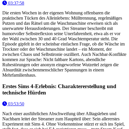
03:37:58
Die ersten Wochen in der eigenen Wohnung offenbaren die
praktischen Tücken des Alleinlebens: Mülltrennung, regelmäßiges
Putzen und das Rätsel um die Waschmaschine erweisen sich als
unerwartete Herausforderungen. Der Streamer beschreibt mit
humorvoller Selbstreflexion seine Unerfahrenheit, etwa als er vor
der Wahl zwischen 30 und 40 Grad Waschtemperatur steht. Die
Episode gipfelt in der scheinbar einfachen Frage, ob die Wäsche im
Trockner oder der Waschmaschine landet – ein Moment, der
zwischen Chaos und Selbstironie oszilliert. Auch Nachbar-Konflikte
kommen zur Sprache: Nicht faltbare Kartons, abendliche
Ruhestörungen oder anonym eingeworfene Wutzettel zeigen die
Absurdität zwischenmenschlicher Spannungen in einem
Mehrfamilienhaus.
Erstes Sims 4-Erlebnis: Charaktererstellung und
technische Hürden
03:53:50
Nach einer ausführlichen Abschweifung über Alltagsleben und
Nachbarn leitet der Streamer zum Hauptteil über: Sein allererstes
Experiment mit Sims 4. Ohne Vorkenntnisse stürzt er sich ins Spiel,