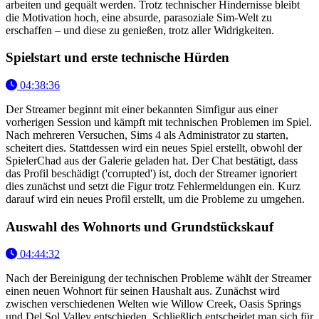
arbeiten und gequält werden. Trotz technischer Hindernisse bleibt
die Motivation hoch, eine absurde, parasoziale Sim-Welt zu
erschaffen – und diese zu genießen, trotz aller Widrigkeiten.
Spielstart und erste technische Hürden
04:38:36
Der Streamer beginnt mit einer bekannten Simfigur aus einer
vorherigen Session und kämpft mit technischen Problemen im Spiel.
Nach mehreren Versuchen, Sims 4 als Administrator zu starten,
scheitert dies. Stattdessen wird ein neues Spiel erstellt, obwohl der
SpielerChad aus der Galerie geladen hat. Der Chat bestätigt, dass
das Profil beschädigt ('corrupted') ist, doch der Streamer ignoriert
dies zunächst und setzt die Figur trotz Fehlermeldungen ein. Kurz
darauf wird ein neues Profil erstellt, um die Probleme zu umgehen.
Auswahl des Wohnorts und Grundstückskauf
04:44:32
Nach der Bereinigung der technischen Probleme wählt der Streamer
einen neuen Wohnort für seinen Haushalt aus. Zunächst wird
zwischen verschiedenen Welten wie Willow Creek, Oasis Springs
und Del Sol Valley entschieden. Schließlich entscheidet man sich für