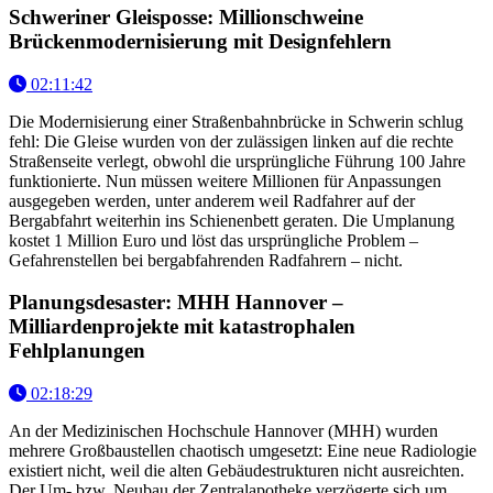
Schweriner Gleisposse: Millionschweine
Brückenmodernisierung mit Designfehlern
02:11:42
Die Modernisierung einer Straßenbahnbrücke in Schwerin schlug
fehl: Die Gleise wurden von der zulässigen linken auf die rechte
Straßenseite verlegt, obwohl die ursprüngliche Führung 100 Jahre
funktionierte. Nun müssen weitere Millionen für Anpassungen
ausgegeben werden, unter anderem weil Radfahrer auf der
Bergabfahrt weiterhin ins Schienenbett geraten. Die Umplanung
kostet 1 Million Euro und löst das ursprüngliche Problem –
Gefahrenstellen bei bergabfahrenden Radfahrern – nicht.
Planungsdesaster: MHH Hannover –
Milliardenprojekte mit katastrophalen
Fehlplanungen
02:18:29
An der Medizinischen Hochschule Hannover (MHH) wurden
mehrere Großbaustellen chaotisch umgesetzt: Eine neue Radiologie
existiert nicht, weil die alten Gebäudestrukturen nicht ausreichten.
Der Um- bzw. Neubau der Zentralapotheke verzögerte sich um