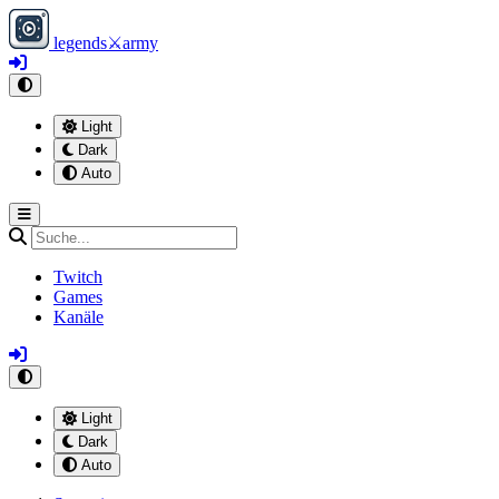
legends
⚔
army
Light
Dark
Auto
Twitch
Games
Kanäle
Light
Dark
Auto