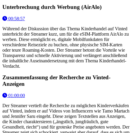
Unterbrechung durch Werbung (AirAlo)
00:58:57
Während der Diskussion über das Thema Kinderhandel auf Vinted
unterbricht der Streamer kurz, um für die eSIM-Plattform AirAlo zu
werben. Diese ermöglicht es, digitale Mobilfunkdaten für
verschiedene Reiseziele zu buchen, ohne physische SIM-Karten
oder teure Roaming-Kosten. Der Streamer betont die Vorteile wie
Transparenz und schnelle Aktivierung und verlängert anschließend
die inhaltliche Auseinandersetzung mit dem Thema Kinderhandel-
Verdacht.
Zusammenfassung der Recherche zu Vinted-
Anzeigen
01:00:00
Der Streamer vertieft die Recherche zu möglichen Kinderverkäufen
auf Vinted, indem er auf Videos von Influencern wie Tamo Martach
und Jennifer Saru eingeht. Diese zeigen Textstellen aus Anzeigen,
die Kinder charaktersieren („ängstlich, jungfräulich, gute
Gesundheit, riecht“) und für groteske Preise angeboten werden. Der
Streamer zeigt sich schockiert, verweist aber darauf, dass es sich um