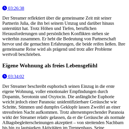
03:26:38
Der Streamer reflektiert über die gemeinsame Zeit mit seiner
Partnerin Julia, die ihn bei seinem Umzug und darüber hinaus
unterstützt hat. Trotz Höhen und Tiefen, beruflichen
Herausforderungen und persönlichen Konflikten stehen sie
weiterhin zusammen. Er hebt die Bedeutung von Partnerschaft
hervor und die gemachten Erfahrungen, die beide reifen ließen. Ihre
gemeinsame Reise wird als prägend und trotz aller Probleme
wertvoll beschrieben.
Eigene Wohnung als freies Lebensgefühl
03:34:02
Der Streamer beschreibt euphorisch seinen Einzug in die erste
eigene Wohnung, voller emotionaler Empfindungen durch
Dopamin, Serotonin und Oxytocin. Die anfängliche Euphorie
weicht jedoch einer Paranoia: unidentifizierbare Geräusche wie
Schritte, Stimmen und dumpfes Geklopfe lassen Zweifel an einer
stressfreien Nacht aufkommen. Trotz altersentsprechender Paranoia
wirkt der Streamer relativ gelassen, da er die Geräusche als normale
Alltagsbegleiterscheinungen akzeptiert – von streitenden Nachbarn
bis hin zu lautstarken Aktivitäten im Treppenhaus. Seine