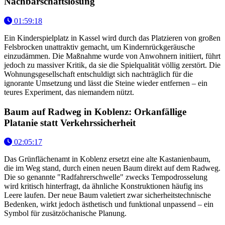
Nachbarschaftslösung
01:59:18
Ein Kinderspielplatz in Kassel wird durch das Platzieren von großen
Felsbrocken unattraktiv gemacht, um Kindernrückgeräusche
einzudämmen. Die Maßnahme wurde von Anwohnern initiiert, führt
jedoch zu massiver Kritik, da sie die Spielqualität völlig zerstört. Die
Wohnungsgesellschaft entschuldigt sich nachträglich für die
ignorante Umsetzung und lässt die Steine wieder entfernen – ein
teures Experiment, das niemandem nützt.
Baum auf Radweg in Koblenz: Orkanfällige
Platanie statt Verkehrssicherheit
02:05:17
Das Grünflächenamt in Koblenz ersetzt eine alte Kastanienbaum,
die im Weg stand, durch einen neuen Baum direkt auf dem Radweg.
Die so genannte "Radfahrerschwelle" zwecks Tempodrosselung
wird kritisch hinterfragt, da ähnliche Konstruktionen häufig ins
Leere laufen. Der neue Baum valetiert zwar sicherheitstechnische
Bedenken, wirkt jedoch ästhetisch und funktional unpassend – ein
Symbol für zusätzöchanische Planung.