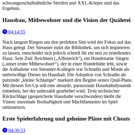
schwangerschaftsähnliche Streifen und XXL-Körper sind das
Ergebnis.
Hausbau, Mitbewohner und die Vision der Quälerei
04:14:55
Nach langem Ringen um den perfekten Sim wird der Fokus auf das
Haus gelegt. Der Streamer nutzt die Bibliothek, um sich inspirieren
zu lassen, entscheidet sich jedoch schnell für ein neu zu erstellendes
Haus. Sein Ziel: Reichtum („Affenreich“), ein Hundename Särgen
(„unser erster Mitbewohner“), der in einer Hundehütte lebt, sowie
die Aufnahme von Streamer-Kollegen wie Schradin und Monte als
unfreiwillige Diener im Haushalt. Die Adoption von Schradin als
putzende „kleine Schlampe“ markiert den Beginn seines Quäl-Plans.
Mit diesem Set-Up soll eine absurde, parasoziale Haushaltsdynamik
entstehen, bei der unbezahlt gearbeitet wird. Trotz technischer
Rückschläge (gespeicherte Haushalte verschwinden) bleibt die
Vision: maximale Boshaftigkeit und Machtfantasien im Spiel
umzusetzen.
Erste Spielerfahrung und geheime Pläne mit Cheats
04:30:33