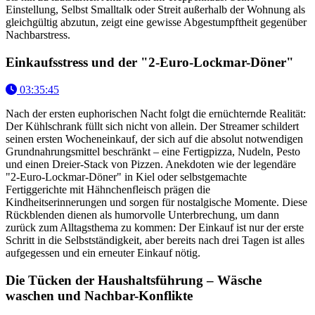
Einstellung, Selbst Smalltalk oder Streit außerhalb der Wohnung als
gleichgültig abzutun, zeigt eine gewisse Abgestumpftheit gegenüber
Nachbarstress.
Einkaufsstress und der "2-Euro-Lockmar-Döner"
03:35:45
Nach der ersten euphorischen Nacht folgt die ernüchternde Realität:
Der Kühlschrank füllt sich nicht von allein. Der Streamer schildert
seinen ersten Wocheneinkauf, der sich auf die absolut notwendigen
Grundnahrungsmittel beschränkt – eine Fertigpizza, Nudeln, Pesto
und einen Dreier-Stack von Pizzen. Anekdoten wie der legendäre
"2-Euro-Lockmar-Döner" in Kiel oder selbstgemachte
Fertiggerichte mit Hähnchenfleisch prägen die
Kindheitserinnerungen und sorgen für nostalgische Momente. Diese
Rückblenden dienen als humorvolle Unterbrechung, um dann
zurück zum Alltagsthema zu kommen: Der Einkauf ist nur der erste
Schritt in die Selbstständigkeit, aber bereits nach drei Tagen ist alles
aufgegessen und ein erneuter Einkauf nötig.
Die Tücken der Haushaltsführung – Wäsche
waschen und Nachbar-Konflikte