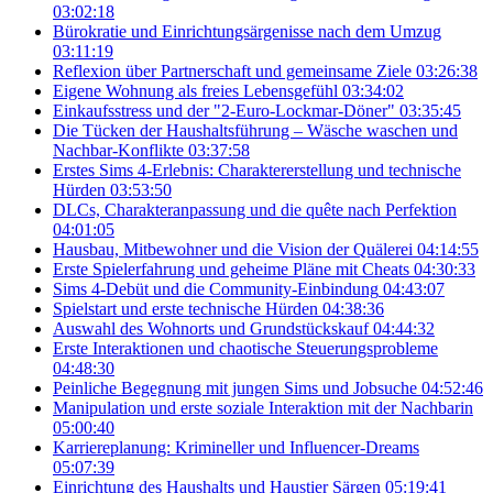
03:02:18
Bürokratie und Einrichtungsärgenisse nach dem Umzug
03:11:19
Reflexion über Partnerschaft und gemeinsame Ziele
03:26:38
Eigene Wohnung als freies Lebensgefühl
03:34:02
Einkaufsstress und der "2-Euro-Lockmar-Döner"
03:35:45
Die Tücken der Haushaltsführung – Wäsche waschen und
Nachbar-Konflikte
03:37:58
Erstes Sims 4-Erlebnis: Charaktererstellung und technische
Hürden
03:53:50
DLCs, Charakteranpassung und die quête nach Perfektion
04:01:05
Hausbau, Mitbewohner und die Vision der Quälerei
04:14:55
Erste Spielerfahrung und geheime Pläne mit Cheats
04:30:33
Sims 4-Debüt und die Community-Einbindung
04:43:07
Spielstart und erste technische Hürden
04:38:36
Auswahl des Wohnorts und Grundstückskauf
04:44:32
Erste Interaktionen und chaotische Steuerungsprobleme
04:48:30
Peinliche Begegnung mit jungen Sims und Jobsuche
04:52:46
Manipulation und erste soziale Interaktion mit der Nachbarin
05:00:40
Karriereplanung: Krimineller und Influencer-Dreams
05:07:39
Einrichtung des Haushalts und Haustier Särgen
05:19:41