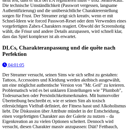
stellt fest, dass er sich bei EA registrieren muss – trotz Steam-Kauf.
Die technische Umständlichkeit (Passwort vergessen, langsame
Authentifizierung) und die unübersichtliche Charaktererstellung
sorgen für Frust. Der Streamer zeigt sich kreativ, wenn er mit
Schnel-Ideen wie forced Passwort-Reset oder dem Verwenden eines
vorgefertigten Zabex-Charakters reagiert. Obwohl der Screenshotig
wählt, die Frisur und andere Details anzupassen, wird schnell klar,
dass das Spiel komplexer ist als erwartet.
DLCs, Charakteranpassung und die quête nach
Perfektion
04:01:05
Der Streamer versucht, seinen Sims wie sich selbst zu gestalten:
Tattoos, Accessoires und Kleidung werden akribisch ausgewählt,
um eine möglichst authentische Version von "Mr. Geil" zu kreieren.
Problematisch wird es bei unklaren Einstellungen wie "Plumbob",
Todesursachen oder Persönlichkeitsmerkmalen. Mit humorvoller
Übertreibung beschreibt er, wie er seinen Sim als toxisch
eifersüchtigen Vielfraß definiert, der Fitness hasst und Alkoholismus
liebt. Die Diskussion über Attribute mündet in der Entscheidung,
einen vorgefertigten Charakter aus der Galerie zu nutzen – da
Eigenkreation an zu vielen Optionen scheitert. Dennoch wird
versucht, diesen Charakter massiv anzupassen: Diät? Fettbauch,