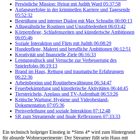
Persönliche Mission: Heirat mit Judith Ward
05:37:58
Anfangserfolge in der kriminellen Karriere und Tagesende
05:52:32
Begrüßung und interner Dialog mit Max Schradin
06:00:13
Alltagsähnliche Routinen und Unzufriedenheit
06:03:42
Körperpflege, Schlafenszeiten und künstlerische Ambitionen
06:05:46
Soziale Interaktion und Flirts mit Judith
06:08:29
Hundepflege, Malerei und berufliche Ambitionen
06:12:51
Kreativität und finanzielle Ziele
06:16:33
Leistungsdruck und Versuche zur Verbesserung des
Spielerfolgs
06:19:13
Brand im Haus, Rettung und traumatische Erfahrungen
06:22:36
Arbeitsbeginn und Routinebewältigung
06:34:47
Feuerbekämpfung und künstlerische Aktivitäten
06:44:45
Tierstreicheln, Applaus und TV-Aufenthalt
06:53:26
Kritische Wartung: Hygiene und Videobestand-
Dokumentation
07:05:36
Preisverleihung und soziale Interaktion
07:12:48
SR zum Streamende und finale Reflexionen
07:33:33
Ein technisch holpriger Einstieg in *Sims 4* wird zum Hintergrund
für absurde Wohnexperimente: Der Streamer füllt sein Haus mit