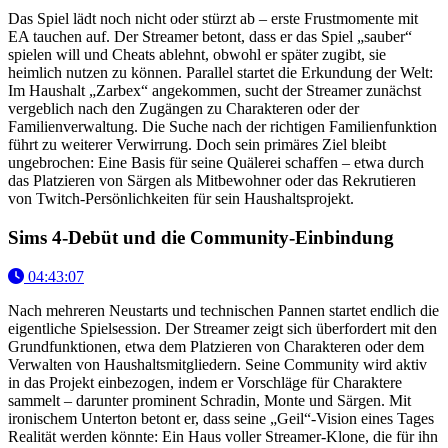
Das Spiel lädt noch nicht oder stürzt ab – erste Frustmomente mit
EA tauchen auf. Der Streamer betont, dass er das Spiel „sauber“
spielen will und Cheats ablehnt, obwohl er später zugibt, sie
heimlich nutzen zu können. Parallel startet die Erkundung der Welt:
Im Haushalt „Zarbex“ angekommen, sucht der Streamer zunächst
vergeblich nach den Zugängen zu Charakteren oder der
Familienverwaltung. Die Suche nach der richtigen Familienfunktion
führt zu weiterer Verwirrung. Doch sein primäres Ziel bleibt
ungebrochen: Eine Basis für seine Quälerei schaffen – etwa durch
das Platzieren von Särgen als Mitbewohner oder das Rekrutieren
von Twitch-Persönlichkeiten für sein Haushaltsprojekt.
Sims 4-Debüt und die Community-Einbindung
04:43:07
Nach mehreren Neustarts und technischen Pannen startet endlich die
eigentliche Spielsession. Der Streamer zeigt sich überfordert mit den
Grundfunktionen, etwa dem Platzieren von Charakteren oder dem
Verwalten von Haushaltsmitgliedern. Seine Community wird aktiv
in das Projekt einbezogen, indem er Vorschläge für Charaktere
sammelt – darunter prominent Schradin, Monte und Särgen. Mit
ironischem Unterton betont er, dass seine „Geil“-Vision eines Tages
Realität werden könnte: Ein Haus voller Streamer-Klone, die für ihn