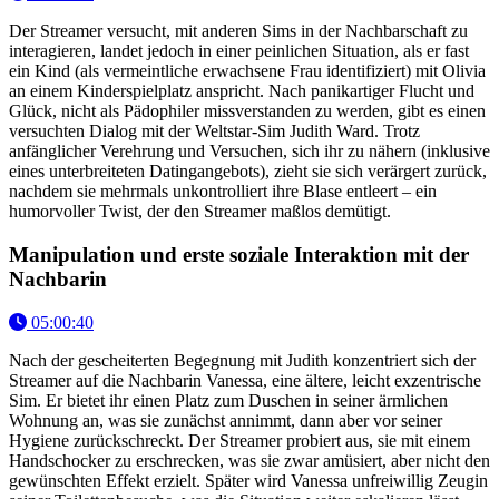
Der Streamer versucht, mit anderen Sims in der Nachbarschaft zu
interagieren, landet jedoch in einer peinlichen Situation, als er fast
ein Kind (als vermeintliche erwachsene Frau identifiziert) mit Olivia
an einem Kinderspielplatz anspricht. Nach panikartiger Flucht und
Glück, nicht als Pädophiler missverstanden zu werden, gibt es einen
versuchten Dialog mit der Weltstar-Sim Judith Ward. Trotz
anfänglicher Verehrung und Versuchen, sich ihr zu nähern (inklusive
eines unterbreiteten Datingangebots), zieht sie sich verärgert zurück,
nachdem sie mehrmals unkontrolliert ihre Blase entleert – ein
humorvoller Twist, der den Streamer maßlos demütigt.
Manipulation und erste soziale Interaktion mit der
Nachbarin
05:00:40
Nach der gescheiterten Begegnung mit Judith konzentriert sich der
Streamer auf die Nachbarin Vanessa, eine ältere, leicht exzentrische
Sim. Er bietet ihr einen Platz zum Duschen in seiner ärmlichen
Wohnung an, was sie zunächst annimmt, dann aber vor seiner
Hygiene zurückschreckt. Der Streamer probiert aus, sie mit einem
Handschocker zu erschrecken, was sie zwar amüsiert, aber nicht den
gewünschten Effekt erzielt. Später wird Vanessa unfreiwillig Zeugin