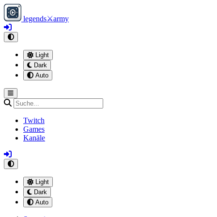
legends
⚔
army
Light
Dark
Auto
Twitch
Games
Kanäle
Light
Dark
Auto