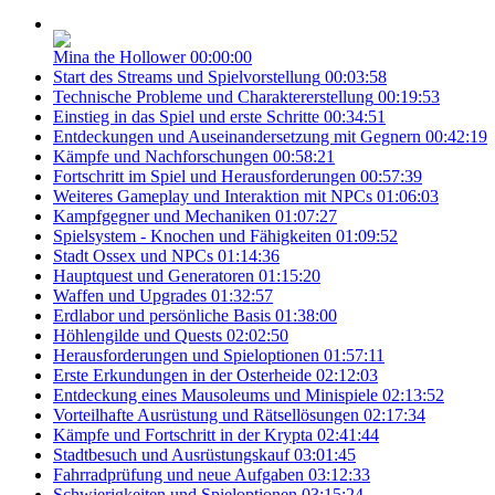
Mina the Hollower
00:00:00
Start des Streams und Spielvorstellung
00:03:58
Technische Probleme und Charaktererstellung
00:19:53
Einstieg in das Spiel und erste Schritte
00:34:51
Entdeckungen und Auseinandersetzung mit Gegnern
00:42:19
Kämpfe und Nachforschungen
00:58:21
Fortschritt im Spiel und Herausforderungen
00:57:39
Weiteres Gameplay und Interaktion mit NPCs
01:06:03
Kampfgegner und Mechaniken
01:07:27
Spielsystem - Knochen und Fähigkeiten
01:09:52
Stadt Ossex und NPCs
01:14:36
Hauptquest und Generatoren
01:15:20
Waffen und Upgrades
01:32:57
Erdlabor und persönliche Basis
01:38:00
Höhlengilde und Quests
02:02:50
Herausforderungen und Spieloptionen
01:57:11
Erste Erkundungen in der Osterheide
02:12:03
Entdeckung eines Mausoleums und Minispiele
02:13:52
Vorteilhafte Ausrüstung und Rätsellösungen
02:17:34
Kämpfe und Fortschritt in der Krypta
02:41:44
Stadtbesuch und Ausrüstungskauf
03:01:45
Fahrradprüfung und neue Aufgaben
03:12:33
Schwierigkeiten und Spieloptionen
03:15:24