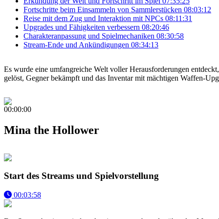
Erkundung der Welt und Fortschritt im Spiel
07:35:25
Fortschritte beim Einsammeln von Sammlerstücken
08:03:12
Reise mit dem Zug und Interaktion mit NPCs
08:11:31
Upgrades und Fähigkeiten verbessern
08:20:46
Charakteranpassung und Spielmechaniken
08:30:58
Stream-Ende und Ankündigungen
08:34:13
Es wurde eine umfangreiche Welt voller Herausforderungen entdeckt,
gelöst, Gegner bekämpft und das Inventar mit mächtigen Waffen-Upgrad
00:00:00
Mina the Hollower
Start des Streams und Spielvorstellung
00:03:58