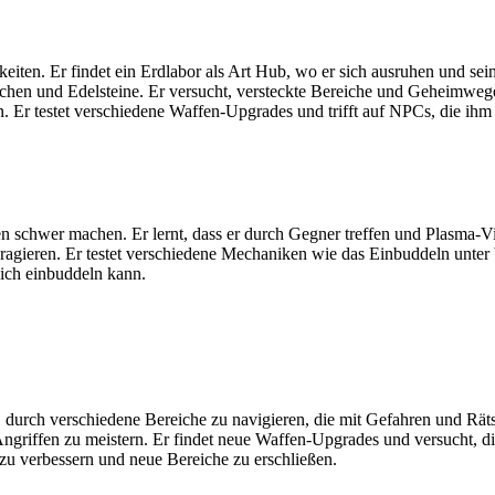
eiten. Er findet ein Erdlabor als Art Hub, wo er sich ausruhen und se
n und Edelsteine. Er versucht, versteckte Bereiche und Geheimwege 
n. Er testet verschiedene Waffen-Upgrades und trifft auf NPCs, die i
schwer machen. Er lernt, dass er durch Gegner treffen und Plasma-Vial
teragieren. Er testet verschiedene Mechaniken wie das Einbuddeln unt
sich einbuddeln kann.
, durch verschiedene Bereiche zu navigieren, die mit Gefahren und Rät
riffen zu meistern. Er findet neue Waffen-Upgrades und versucht, di
zu verbessern und neue Bereiche zu erschließen.