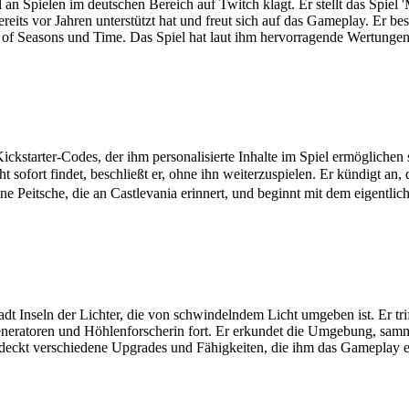
n Spielen im deutschen Bereich auf Twitch klagt. Er stellt das Spiel '
reits vor Jahren unterstützt hat und freut sich auf das Gameplay. Er 
cle of Seasons und Time. Das Spiel hat laut ihm hervorragende Wertunge
kstarter-Codes, der ihm personalisierte Inhalte im Spiel ermöglichen so
 sofort findet, beschließt er, ohne ihn weiterzuspielen. Er kündigt an, 
ne Peitsche, die an Castlevania erinnert, und beginnt mit dem eigentli
t Inseln der Lichter, die von schwindelndem Licht umgeben ist. Er trifft
Generatoren und Höhlenforscherin fort. Er erkundet die Umgebung, sa
deckt verschiedene Upgrades und Fähigkeiten, die ihm das Gameplay e