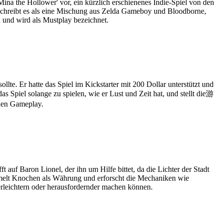
Mina the Hollower' vor, ein kürzlich erschienenes Indie-Spiel von den
beschreibt es als eine Mischung aus Zelda Gameboy und Bloodborne,
n und wird als Mustplay bezeichnet.
llte. Er hatte das Spiel im Kickstarter mit 200 Dollar unterstützt und
das Spiel solange zu spielen, wie er Lust und Zeit hat, und stellt die游
chen Gameplay.
 auf Baron Lionel, der ihn um Hilfe bittet, da die Lichter der Stadt
mmelt Knochen als Währung und erforscht die Mechaniken wie
rleichtern oder herausfordernder machen können.