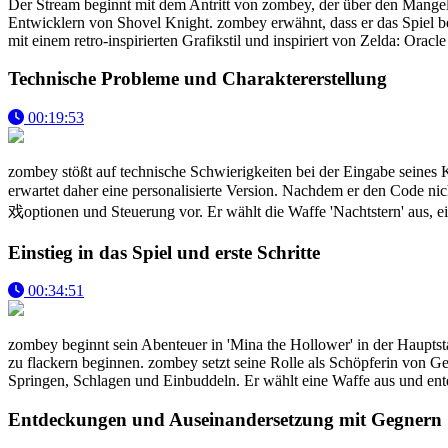
Der Stream beginnt mit dem Antritt von zombey, der über den Mangel a
Entwicklern von Shovel Knight. zombey erwähnt, dass er das Spiel be
mit einem retro-inspirierten Grafikstil und inspiriert von Zelda: Ora
Technische Probleme und Charaktererstellung
00:19:53
zombey stößt auf technische Schwierigkeiten bei der Eingabe seines Kic
erwartet daher eine personalisierte Version. Nachdem er den Code nicht
戏optionen und Steuerung vor. Er wählt die Waffe 'Nachtstern' aus, ei
Einstieg in das Spiel und erste Schritte
00:34:51
zombey beginnt sein Abenteuer in 'Mina the Hollower' in der Hauptstad
zu flackern beginnen. zombey setzt seine Rolle als Schöpferin von 
Springen, Schlagen und Einbuddeln. Er wählt eine Waffe aus und ent
Entdeckungen und Auseinandersetzung mit Gegnern