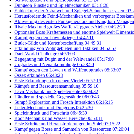
Dungeon-Einstieg und Spielmechaniken
03:18:28
Entdeckung der Astralwelt und Spiegel-Schnellreisesystem
03:
Herausfordernde Feind-Mechaniken und verborgener Bosskam
Aktivierung des ersten Funkgenerators und Kingdom-Manage
Rivale Maxi und großes Waffen-Upgrade-Atelier
04:22:29
Optionaler Boss-Kräftemessen und enorme Spielwelt-Dimensi
Kampf gegen den Löwenkrieger
04:42:11
Butler-Gilde und Kartenbeschaffung
04:49:31
Erkundung von Wohngebieten und Taktiken
04:52:57
Dark World Challenge
04:59:03
Begegnung mit Dugin und der Weltwandel
05:17:00
Upgrades und Neuankömmlinge
05:28:50
Kampf gegen den Löwen und Waffenupgrades
05:33:07
Ossex erkunden
05:43:28
Erste Erkundungen im neuen Viertel
05:57:19
Kämpfe und Ressourcensammlung
05:59:10
Lava-Mechanik und Spielelemente
06:04:32
Händler und spezielle Gegenstände
06:09:43
Sumpf-Exploration und Frosch-Interaktion
06:16:15
Leiter-Mechanik und Dungeons
06:25:30
Spieleindruck und Fortschritt
06:45:39
Boot-Mechanik und Wasser-Bereiche
06:53:11
Erste Schritte und Herausforderungen im Spiel
07:15:22
Kampf gegen Bosse und Sammeln von Ressourcen
07:20:04