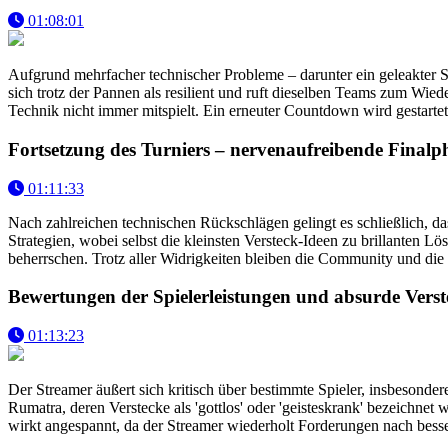
01:08:01
Aufgrund mehrfacher technischer Probleme – darunter ein geleakter Se
sich trotz der Pannen als resilient und ruft dieselben Teams zum Wie
Technik nicht immer mitspielt. Ein erneuter Countdown wird gestart
Fortsetzung des Turniers – nervenaufreibende Finalp
01:11:33
Nach zahlreichen technischen Rückschlägen gelingt es schließlich, da
Strategien, wobei selbst die kleinsten Versteck-Ideen zu brillanten 
beherrschen. Trotz aller Widrigkeiten bleiben die Community und die
Bewertungen der Spielerleistungen und absurde Vers
01:13:23
Der Streamer äußert sich kritisch über bestimmte Spieler, insbesonder
Rumatra, deren Verstecke als 'gottlos' oder 'geisteskrank' bezeichne
wirkt angespannt, da der Streamer wiederholt Forderungen nach besser