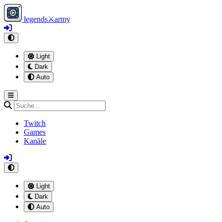
legends
⚔
army
Light
Dark
Auto
Twitch
Games
Kanäle
Light
Dark
Auto