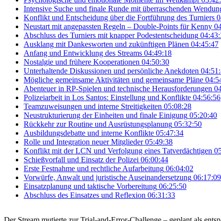
Intensive Suche und finale Runde mit überraschenden Wendun
Konflikt und Entscheidung über die Fortführung des Turniers
0
Neustart mit angepassten Regeln – Double-Points für Kenny
04
Abschluss des Turniers mit knapper Podestentscheidung
04:43:
Ausklang mit Dankesworten und zukünftigen Plänen
04:45:47
Anfang und Entwicklung des Streams
04:49:18
Nostalgie und frühere Kooperationen
04:50:30
Unterhaltende Diskussionen und persönliche Anekdoten
04:51
Mögliche gemeinsame Aktivitäten und gemeinsame Pläne
04:5
Abenteuer in RP-Spielen und technische Herausforderungen
04
Polizeiarbeit in Los Santos: Einstellung und Konflikte
04:56:56
Teamzuweisungen und interne Streitigkeiten
05:08:28
Neustrukturierung der Einheiten und finale Einigung
05:20:40
Rückkehr zur Routine und Ausrüstungsplanung
05:32:50
Ausbildungsdebatte und interne Konflikte
05:47:34
Rolle und Integration neuer Mitglieder
05:49:38
Konflikt mit der LCN und Verfolgung eines Tatverdächtigen
05
Schießvorfall und Einsatz der Polizei
06:00:44
Erste Festnahme und rechtliche Aufarbeitung
06:04:02
Vorwürfe, Anwalt und juristische Auseinandersetzung
06:17:09
Einsatzplanung und taktische Vorbereitung
06:25:50
Abschluss des Einsatzes und Reflexion
06:31:33
Der Stream mutierte zur Trial-and-Error-Challenge – geplant als ents