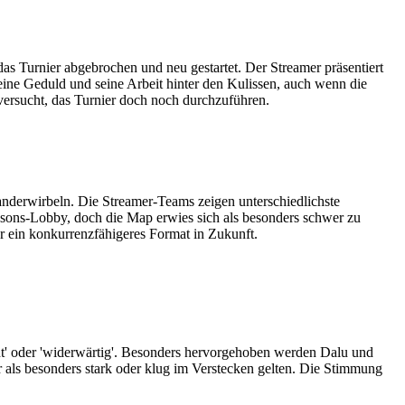
as Turnier abgebrochen und neu gestartet. Der Streamer präsentiert
seine Geduld und seine Arbeit hinter den Kulissen, auch wenn die
versucht, das Turnier doch noch durchzuführen.
nanderwirbeln. Die Streamer-Teams zeigen unterschiedlichste
mpsons-Lobby, doch die Map erwies sich als besonders schwer zu
r ein konkurrenzfähigeres Format in Zukunft.
lecht' oder 'widerwärtig'. Besonders hervorgehoben werden Dalu und
er als besonders stark oder klug im Verstecken gelten. Die Stimmung