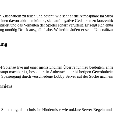
 Zuschauern zu teilen und betont, wie sehr er die Atmosphäre im Stre
ie einen davon abhalten könnte, sich auf negative Gedanken zu konzentr
siert und das Verhalten der Spieler scharf verurteilt. Er zeigt sich ent
ung unnötig Druck ausgeübt habe. Weiterhin äußert er seine Unterstüt
tung
 WM-Spieltag live mit einer mehrstündigen Übertragung zu begleiten, a
rhaupt machbar ist, besonders in Anbetracht der bisherigen Gewohnheiten
taner Spaziergang durch verschiedene Lobby-Server auf der Suche nach 
rniers
e Stimmung, da technische Hindernisse wie unklare Server-Regeln und 