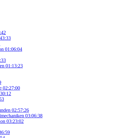
:42
43:33
1
on
01:06:04
:33
nen
01:13:23
9
e
02:27:00
:30:12
53
unden
02:57:26
elmechaniken
03:06:38
ion
03:23:02
36:59
:54