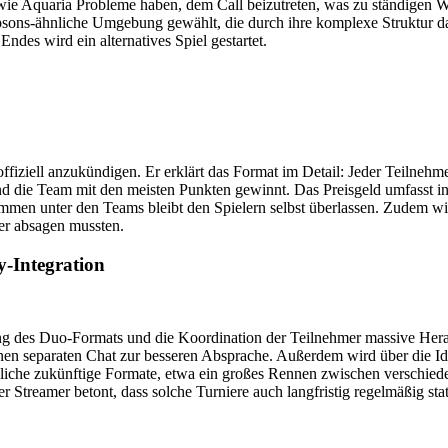
er wie Aquaria Probleme haben, dem Call beizutreten, was zu ständigen
Simpsons-ähnliche Umgebung gewählt, die durch ihre komplexe Struktur 
des wird ein alternatives Spiel gestartet.
iziell anzukündigen. Er erklärt das Format im Detail: Jeder Teilnehmer
d die Team mit den meisten Punkten gewinnt. Das Preisgeld umfasst in
Summen unter den Teams bleibt den Spielern selbst überlassen. Zudem w
er absagen mussten.
-Integration
zung des Duo-Formats und die Koordination der Teilnehmer massive He
nen separaten Chat zur besseren Absprache. Außerdem wird über die Idee
liche zukünftige Formate, etwa ein großes Rennen zwischen verschied
treamer betont, dass solche Turniere auch langfristig regelmäßig statt