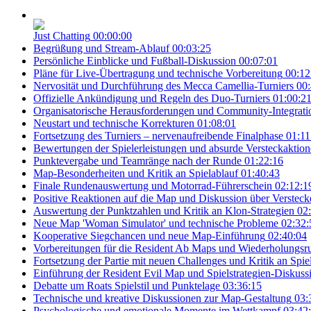
Just Chatting
00:00:00
Begrüßung und Stream-Ablauf
00:03:25
Persönliche Einblicke und Fußball-Diskussion
00:07:01
Pläne für Live-Übertragung und technische Vorbereitung
00:12
Nervosität und Durchführung des Mecca Camellia-Turniers
00:
Offizielle Ankündigung und Regeln des Duo-Turniers
01:00:2
Organisatorische Herausforderungen und Community-Integrati
Neustart und technische Korrekturen
01:08:01
Fortsetzung des Turniers – nervenaufreibende Finalphase
01:11
Bewertungen der Spielerleistungen und absurde Versteckaktio
Punktevergabe und Teamränge nach der Runde
01:22:16
Map-Besonderheiten und Kritik an Spielablauf
01:40:43
Finale Rundenauswertung und Motorrad-Führerschein
02:12:1
Positive Reaktionen auf die Map und Diskussion über Versteck
Auswertung der Punktzahlen und Kritik an Klon-Strategien
02
Neue Map 'Woman Simulator' und technische Probleme
02:32:
Kooperative Siegchancen und neue Map-Einführung
02:40:04
Vorbereitungen für die Resident Ab Maps und Wiederholungsr
Fortsetzung der Partie mit neuen Challenges und Kritik an Spi
Einführung der Resident Evil Map und Spielstrategien-Diskuss
Debatte um Roats Spielstil und Punktelage
03:36:15
Technische und kreative Diskussionen zur Map-Gestaltung
03:
Psychologische und emotionale Momente im Wettkampf
03:42