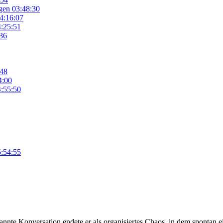
gen
03:48:30
4:16:07
:25:51
36
:48
4:00
:55:50
:54:55
pannte Konversation endete er als organisiertes Chaos, in dem spontan 