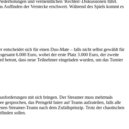
 Wiederholungen und vermeintlichen 'Rechten'-Diskussionen führt.
das Auffinden der Verstecke erschwert. Während des Spiels kommt es
 entscheidet sich für einen Duo-Mate – falls nicht selbst gewählt für
sgesamt 6.000 Euro, wobei der erste Platz 3.000 Euro, der zweite
ird betont, dass neue Teilnehmer eingeladen wurden, um das Turnier
rausforderungen mit sich bringen. Der Streamer muss mehrmals
 gesprochen, das Preisgeld fairer auf Teams aufzuteilen, falls alle
enen Streamer-Teams nach dem Zufallsprinzip. Trotz der chaotischen
finden sollen.