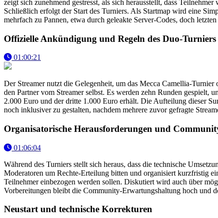
zeigt sich zunehmend gestresst, als sich herausstellt, dass Teilnehm
Schließlich erfolgt der Start des Turniers. Als Startmap wird eine 
mehrfach zu Pannen, etwa durch geleakte Server-Codes, doch letzten En
Offizielle Ankündigung und Regeln des Duo-Turniers
01:00:21
Der Streamer nutzt die Gelegenheit, um das Mecca Camellia-Turnier off
den Partner vom Streamer selbst. Es werden zehn Runden gespielt, un
2.000 Euro und der dritte 1.000 Euro erhält. Die Aufteilung dieser 
noch inklusiver zu gestalten, nachdem mehrere zuvor gefragte Stream
Organisatorische Herausforderungen und Community
01:06:04
Während des Turniers stellt sich heraus, dass die technische Umset
Moderatoren um Rechte-Erteilung bitten und organisiert kurzfristig ei
Teilnehmer einbezogen werden sollen. Diskutiert wird auch über mög
Vorbereitungen bleibt die Community-Erwartungshaltung hoch und der S
Neustart und technische Korrekturen