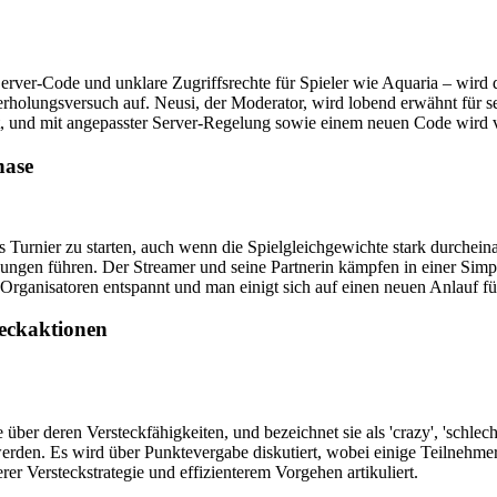
rver-Code und unklare Zugriffsrechte für Spieler wie Aquaria – wird d
derholungsversuch auf. Neusi, der Moderator, wird lobend erwähnt für 
et, und mit angepasster Server-Regelung sowie einem neuen Code wird 
hase
s Turnier zu starten, auch wenn die Spielgleichgewichte stark durchei
Lösungen führen. Der Streamer und seine Partnerin kämpfen in einer Si
 Organisatoren entspannt und man einigt sich auf einen neuen Anlauf fü
teckaktionen
e über deren Versteckfähigkeiten, und bezeichnet sie als 'crazy', 'sch
t werden. Es wird über Punktevergabe diskutiert, wobei einige Teilnehm
er Versteckstrategie und effizienterem Vorgehen artikuliert.