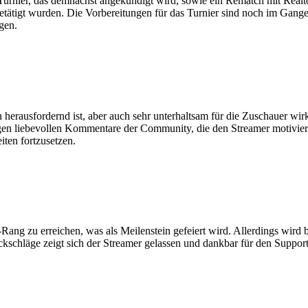
-Turnier, das demnächst angekündigt wird, sowie ein Rematch mit Re
etätigt wurden. Die Vorbereitungen für das Turnier sind noch im Gange
gen.
herausfordernd ist, aber auch sehr unterhaltsam für die Zuschauer wirkt
gen liebevollen Kommentare der Community, die den Streamer motivieren
iten fortzusetzen.
ng zu erreichen, was als Meilenstein gefeiert wird. Allerdings wird beto
ückschläge zeigt sich der Streamer gelassen und dankbar für den Suppo