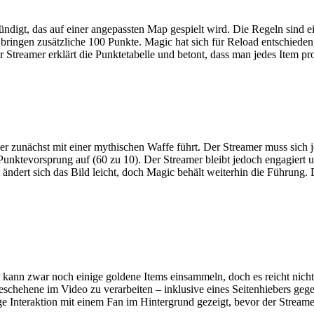
digt, das auf einer angepassten Map gespielt wird. Die Regeln sind e
e bringen zusätzliche 100 Punkte. Magic hat sich für Reload entschiede
 Streamer erklärt die Punktetabelle und betont, dass man jedes Item pr
r zunächst mit einer mythischen Waffe führt. Der Streamer muss sich 
n Punktevorsprung auf (60 zu 10). Der Streamer bleibt jedoch engagie
ndert sich das Bild leicht, doch Magic behält weiterhin die Führung.
kann zwar noch einige goldene Items einsammeln, doch es reicht nicht
eschehene im Video zu verarbeiten – inklusive eines Seitenhiebers geg
ge Interaktion mit einem Fan im Hintergrund gezeigt, bevor der Stream