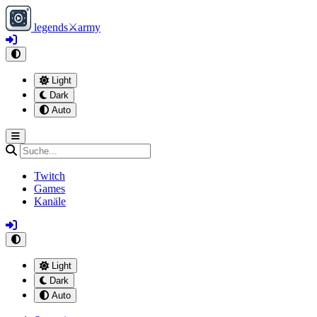
legends
⚔
army
Light
Dark
Auto
Twitch
Games
Kanäle
Light
Dark
Auto