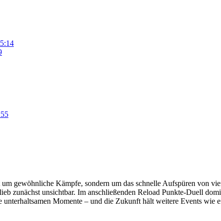
5:14
9
:55
cht um gewöhnliche Kämpfe, sondern um das schnelle Aufspüren von vi
ieb zunächst unsichtbar. Im anschließenden Reload Punkte-Duell domini
 unterhaltsamen Momente – und die Zukunft hält weitere Events wie ei