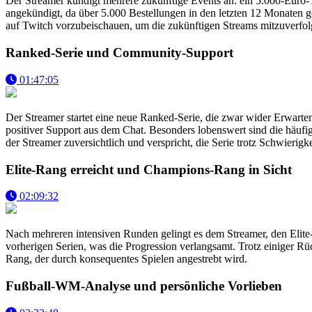
Der Streamer kündigt mehrere zukünftige Events an: ein 5.000-Euro
angekündigt, da über 5.000 Bestellungen in den letzten 12 Monaten g
auf Twitch vorzubeischauen, um die zukünftigen Streams mitzuverfol
Ranked-Serie und Community-Support
01:47:05
Der Streamer startet eine neue Ranked-Serie, die zwar wider Erwarten 
positiver Support aus dem Chat. Besonders lobenswert sind die häufi
der Streamer zuversichtlich und verspricht, die Serie trotz Schwierigke
Elite-Rang erreicht und Champions-Rang in Sicht
02:09:32
Nach mehreren intensiven Runden gelingt es dem Streamer, den Elite-Ra
vorherigen Serien, was die Progression verlangsamt. Trotz einiger R
Rang, der durch konsequentes Spielen angestrebt wird.
Fußball-WM-Analyse und persönliche Vorlieben