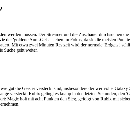
p
gefunden werden müssen. Der Streamer und die Zuschauer durchsuchen di
wie der 'goldene Aura-Geist' stehen im Fokus, da sie die meisten Punkt
ert. Mit etwa zwei Minuten Restzeit wird der normale 'Erdgeist' schli
ie Suche geht weiter.
 wie gut die Geister versteckt sind, insbesondere der wertvolle 'Galax
lange versteckt. Rubix gelingt es knapp in den letzten Sekunden, den '
ert: Magic holt mit acht Punkten den Sieg, gefolgt von Rubix mit sieb
übernehmen.