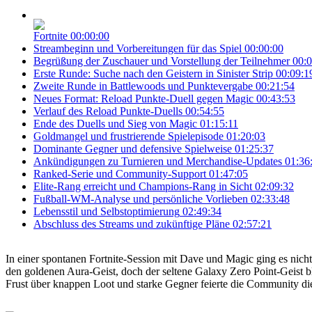
Fortnite
00:00:00
Streambeginn und Vorbereitungen für das Spiel
00:00:00
Begrüßung der Zuschauer und Vorstellung der Teilnehmer
00:0
Erste Runde: Suche nach den Geistern in Sinister Strip
00:09:1
Zweite Runde in Battlewoods und Punktevergabe
00:21:54
Neues Format: Reload Punkte-Duell gegen Magic
00:43:53
Verlauf des Reload Punkte-Duells
00:54:55
Ende des Duells und Sieg von Magic
01:15:11
Goldmangel und frustrierende Spielepisode
01:20:03
Dominante Gegner und defensive Spielweise
01:25:37
Ankündigungen zu Turnieren und Merchandise-Updates
01:36
Ranked-Serie und Community-Support
01:47:05
Elite-Rang erreicht und Champions-Rang in Sicht
02:09:32
Fußball-WM-Analyse und persönliche Vorlieben
02:33:48
Lebensstil und Selbstoptimierung
02:49:34
Abschluss des Streams und zukünftige Pläne
02:57:21
In einer spontanen Fortnite-Session mit Dave und Magic ging es ni
den goldenen Aura-Geist, doch der seltene Galaxy Zero Point-Geist bl
Frust über knappen Loot und starke Gegner feierte die Community die