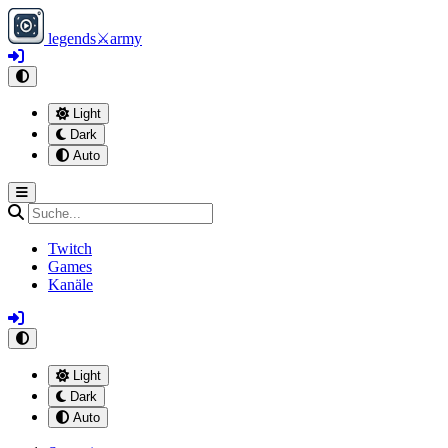
legends
⚔
army
Light
Dark
Auto
Twitch
Games
Kanäle
Light
Dark
Auto