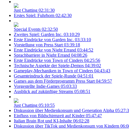
Just Chatting
02:31:30
Erstes Spiel: Fuhrhorn
02:42:30
Special Events
02:32:50
Zweites Spiel: Garden Inc.
03:10:29
Erste Eindrücke von Garden Inc.
03:33:10
Vorstellung von Press Start
03:39:18
Erste Eindrücke von Night Errand
03:44:52
Sprachbarriere in Night Errand
04:08:26
Erste Eindrücke von Town of Cinders
04:25:56
Technische Aspekte der Spiele-Demos
04:39:02
Gameplay-Mechaniken in Town of Cinders
04:43:43
Gesamteindruck der Spiele-Runde
04:51:01
Games aus dem Förderprogramm Press Start
04:59:57
Vorgestellte Indie-Games
05:03:33
Ausblick auf zukünftige Streams
05:08:51
Just Chatting
05:10:55
Diskussion über Medienkonsum und Generation Alpha
05:27:
Einfluss von Bildschirmzeit auf Kinder
05:47:47
Italian Brain Rot und KI-Inhalte
06:02:28
Diskussion über TikTok und Medienkonsum von Kindern
06:0