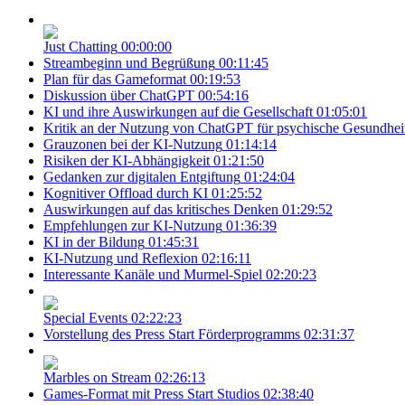
Just Chatting
00:00:00
Streambeginn und Begrüßung
00:11:45
Plan für das Gameformat
00:19:53
Diskussion über ChatGPT
00:54:16
KI und ihre Auswirkungen auf die Gesellschaft
01:05:01
Kritik an der Nutzung von ChatGPT für psychische Gesundhei
Grauzonen bei der KI-Nutzung
01:14:14
Risiken der KI-Abhängigkeit
01:21:50
Gedanken zur digitalen Entgiftung
01:24:04
Kognitiver Offload durch KI
01:25:52
Auswirkungen auf das kritisches Denken
01:29:52
Empfehlungen zur KI-Nutzung
01:36:39
KI in der Bildung
01:45:31
KI-Nutzung und Reflexion
02:16:11
Interessante Kanäle und Murmel-Spiel
02:20:23
Special Events
02:22:23
Vorstellung des Press Start Förderprogramms
02:31:37
Marbles on Stream
02:26:13
Games-Format mit Press Start Studios
02:38:40