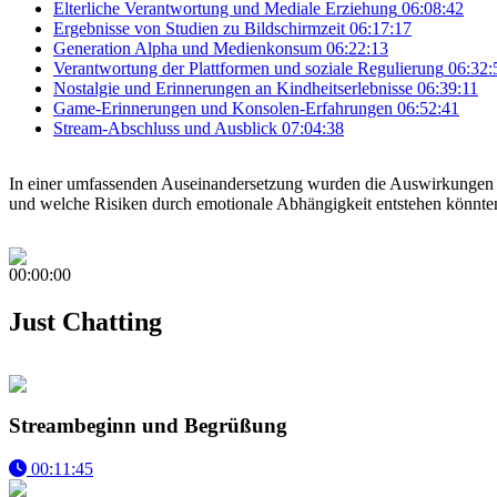
Elterliche Verantwortung und Mediale Erziehung
06:08:42
Ergebnisse von Studien zu Bildschirmzeit
06:17:17
Generation Alpha und Medienkonsum
06:22:13
Verantwortung der Plattformen und soziale Regulierung
06:32:
Nostalgie und Erinnerungen an Kindheitserlebnisse
06:39:11
Game-Erinnerungen und Konsolen-Erfahrungen
06:52:41
Stream-Abschluss und Ausblick
07:04:38
In einer umfassenden Auseinandersetzung wurden die Auswirkungen vo
und welche Risiken durch emotionale Abhängigkeit entstehen könnten. 
00:00:00
Just Chatting
Streambeginn und Begrüßung
00:11:45