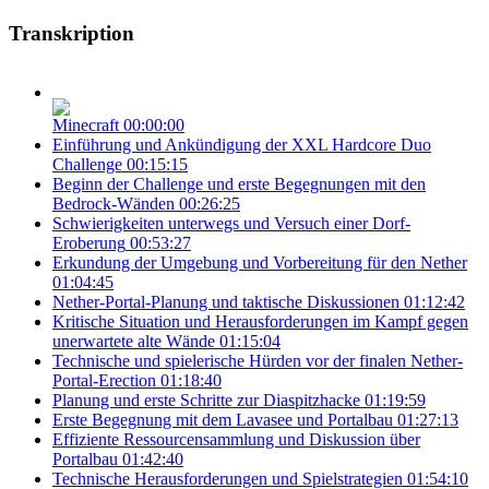
Transkription
Minecraft
00:00:00
Einführung und Ankündigung der XXL Hardcore Duo
Challenge
00:15:15
Beginn der Challenge und erste Begegnungen mit den
Bedrock-Wänden
00:26:25
Schwierigkeiten unterwegs und Versuch einer Dorf-
Eroberung
00:53:27
Erkundung der Umgebung und Vorbereitung für den Nether
01:04:45
Nether-Portal-Planung und taktische Diskussionen
01:12:42
Kritische Situation und Herausforderungen im Kampf gegen
unerwartete alte Wände
01:15:04
Technische und spielerische Hürden vor der finalen Nether-
Portal-Erection
01:18:40
Planung und erste Schritte zur Diaspitzhacke
01:19:59
Erste Begegnung mit dem Lavasee und Portalbau
01:27:13
Effiziente Ressourcensammlung und Diskussion über
Portalbau
01:42:40
Technische Herausforderungen und Spielstrategien
01:54:10