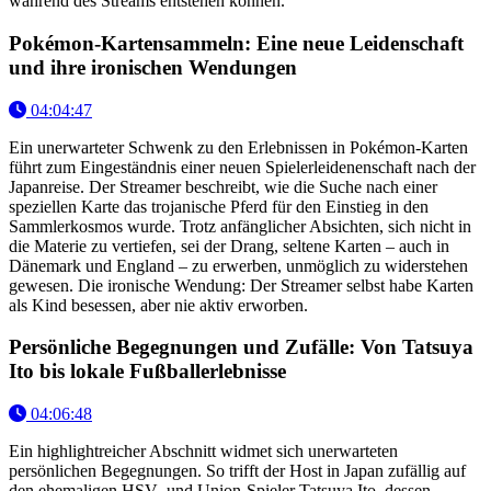
während des Streams entstehen können.
Pokémon-Kartensammeln: Eine neue Leidenschaft
und ihre ironischen Wendungen
04:04:47
Ein unerwarteter Schwenk zu den Erlebnissen in Pokémon-Karten
führt zum Eingeständnis einer neuen Spielerleidenenschaft nach der
Japanreise. Der Streamer beschreibt, wie die Suche nach einer
speziellen Karte das trojanische Pferd für den Einstieg in den
Sammlerkosmos wurde. Trotz anfänglicher Absichten, sich nicht in
die Materie zu vertiefen, sei der Drang, seltene Karten – auch in
Dänemark und England – zu erwerben, unmöglich zu widerstehen
gewesen. Die ironische Wendung: Der Streamer selbst habe Karten
als Kind besessen, aber nie aktiv erworben.
Persönliche Begegnungen und Zufälle: Von Tatsuya
Ito bis lokale Fußballerlebnisse
04:06:48
Ein highlightreicher Abschnitt widmet sich unerwarteten
persönlichen Begegnungen. So trifft der Host in Japan zufällig auf
den ehemaligen HSV- und Union-Spieler Tatsuya Ito, dessen