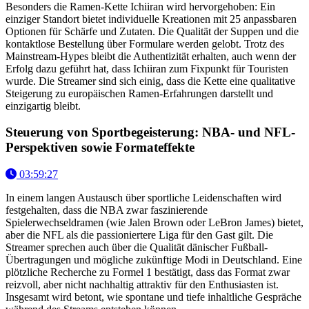
Besonders die Ramen-Kette Ichiiran wird hervorgehoben: Ein
einziger Standort bietet individuelle Kreationen mit 25 anpassbaren
Optionen für Schärfe und Zutaten. Die Qualität der Suppen und die
kontaktlose Bestellung über Formulare werden gelobt. Trotz des
Mainstream-Hypes bleibt die Authentizität erhalten, auch wenn der
Erfolg dazu geführt hat, dass Ichiiran zum Fixpunkt für Touristen
wurde. Die Streamer sind sich einig, dass die Kette eine qualitative
Steigerung zu europäischen Ramen-Erfahrungen darstellt und
einzigartig bleibt.
Steuerung von Sportbegeisterung: NBA- und NFL-
Perspektiven sowie Formateffekte
03:59:27
In einem langen Austausch über sportliche Leidenschaften wird
festgehalten, dass die NBA zwar faszinierende
Spielerwechseldramen (wie Jalen Brown oder LeBron James) bietet,
aber die NFL als die passioniertere Liga für den Gast gilt. Die
Streamer sprechen auch über die Qualität dänischer Fußball-
Übertragungen und mögliche zukünftige Modi in Deutschland. Eine
plötzliche Recherche zu Formel 1 bestätigt, dass das Format zwar
reizvoll, aber nicht nachhaltig attraktiv für den Enthusiasten ist.
Insgesamt wird betont, wie spontane und tiefe inhaltliche Gespräche