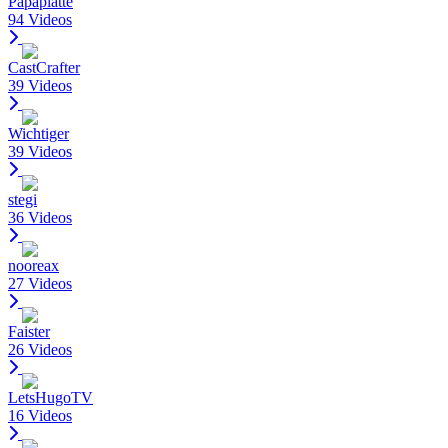
Papaplatte
94 Videos
CastCrafter
39 Videos
Wichtiger
39 Videos
stegi
36 Videos
nooreax
27 Videos
Faister
26 Videos
LetsHugoTV
16 Videos