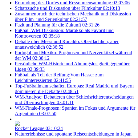
Erkundung des Dorfes und Ressourcensammlung
02:03:06
Schatzsuche und Diskussion über Filmkultur
02:10:13
Zusammenbruch der technischen Mechanik und Diskussion
über Film- und Serienkultur
02:21:57
Fazit und Planung für die Zukunft
02:31:26
Fußball-WM-Diskussion: Marokko als Favorit und
Kontroversen
02:35:18
Debatte über Messi und Ronaldo: Oberflächlich, aber
unausweichlich
02:36:52
Portugal und Mexiko: Prognosen und Nervenkitzel während
der WM
02:38:12
Persönliche WM-Historie und Ahnungslosigkeit gegenüber
Ligen
02:39:33
Fußball als Teil der Reifung:Vom Hasser zum
Leichtinteressierten
02:41:55
Top-Fußballmannschaften Europas: Real Madrid und Bayern
dominieren die Debatte
02:48:51
WM-Analyse: Debatieren über Schiedsrichterentscheidungen
und Überraschungen
03:01:11
WM-Finale-Prognosen: Spanien im Fokus und Argumente für
Argentinien
03:07:50
Rocket League
03:10:24
Naturerlebnisse und spontane Reiseentscheidungen in Japan