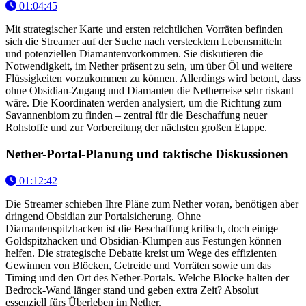
01:04:45
Mit strategischer Karte und ersten reichtlichen Vorräten befinden
sich die Streamer auf der Suche nach verstecktem Lebensmitteln
und potenziellen Diamantenvorkommen. Sie diskutieren die
Notwendigkeit, im Nether präsent zu sein, um über Öl und weitere
Flüssigkeiten vorzukommen zu können. Allerdings wird betont, dass
ohne Obsidian-Zugang und Diamanten die Netherreise sehr riskant
wäre. Die Koordinaten werden analysiert, um die Richtung zum
Savannenbiom zu finden – zentral für die Beschaffung neuer
Rohstoffe und zur Vorbereitung der nächsten großen Etappe.
Nether-Portal-Planung und taktische Diskussionen
01:12:42
Die Streamer schieben Ihre Pläne zum Nether voran, benötigen aber
dringend Obsidian zur Portalsicherung. Ohne
Diamantenspitzhacken ist die Beschaffung kritisch, doch einige
Goldspitzhacken und Obsidian-Klumpen aus Festungen können
helfen. Die strategische Debatte kreist um Wege des effizienten
Gewinnen von Blöcken, Getreide und Vorräten sowie um das
Timing und den Ort des Nether-Portals. Welche Blöcke halten der
Bedrock-Wand länger stand und geben extra Zeit? Absolut
essenziell fürs Überleben im Nether.