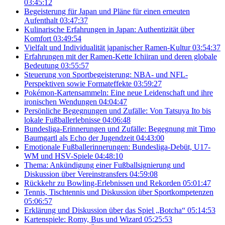
03:45:12
Begeisterung für Japan und Pläne für einen erneuten
Aufenthalt
03:47:37
Kulinarische Erfahrungen in Japan: Authentizität über
Komfort
03:49:54
Vielfalt und Individualität japanischer Ramen-Kultur
03:54:37
Erfahrungen mit der Ramen-Kette Ichiiran und deren globale
Bedeutung
03:55:57
Steuerung von Sportbegeisterung: NBA- und NFL-
Perspektiven sowie Formateffekte
03:59:27
Pokémon-Kartensammeln: Eine neue Leidenschaft und ihre
ironischen Wendungen
04:04:47
Persönliche Begegnungen und Zufälle: Von Tatsuya Ito bis
lokale Fußballerlebnisse
04:06:48
Bundesliga-Erinnerungen und Zufälle: Begegnung mit Timo
Baumgartl als Echo der Jugendzeit
04:43:00
Emotionale Fußballerinnerungen: Bundesliga-Debüt, U17-
WM und HSV-Spiele
04:48:10
Thema: Ankündigung einer Fußballsignierung und
Diskussion über Vereinstransfers
04:59:08
Rückkehr zu Bowling-Erlebnissen und Rekorden
05:01:47
Tennis, Tischtennis und Diskussion über Sportkompetenzen
05:06:57
Erklärung und Diskussion über das Spiel „Botcha“
05:14:53
Kartenspiele: Romy, Bus und Wizard
05:25:53