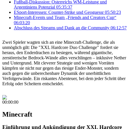
Fußball-Diskussion: Österreichs WM-Leistung und
Argentiniens Potenzial
05:35:37
ESport-Interessen: Counter-Strike und Geoguessr
05:50:23
Minecraft-Events und Team „Friends and Creators Cup“
06:03:20
Abschluss des Streams und Dank an die Community
06:12:57
Zwei Spieler wagten sich an eine Minecraft-Challenge, die als
unmöglich gilt: Die "XXL Hardcore Duo Challenge" fordert sie
heraus, den Enderdrachen zu besiegen, während gigantische,
zerstörerische Bedrock-Wände alles verschlingen – inklusive Nether
und Untergrund. Mit cleverer Strategie und wenigen Vorräten
kämpfen sie nicht nur gegen das riesige Ender-Monster, sondern
auch gegen die unberechenbare Dynamik der unerbittlichen
Verfolgerwände. Ein riskantes Abenteuer, bei dem jeder Schritt über
Erfolg oder Scheitern entscheidet.
00:00:00
Minecraft
Einführung und Ankündigung der XXL Hardcore