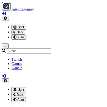
legends
⚔
army
Light
Dark
Auto
Twitch
Games
Kanäle
Light
Dark
Auto