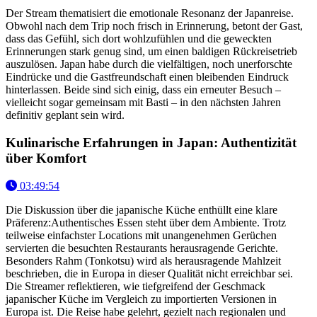
Der Stream thematisiert die emotionale Resonanz der Japanreise.
Obwohl nach dem Trip noch frisch in Erinnerung, betont der Gast,
dass das Gefühl, sich dort wohlzufühlen und die geweckten
Erinnerungen stark genug sind, um einen baldigen Rückreisetrieb
auszulösen. Japan habe durch die vielfältigen, noch unerforschte
Eindrücke und die Gastfreundschaft einen bleibenden Eindruck
hinterlassen. Beide sind sich einig, dass ein erneuter Besuch –
vielleicht sogar gemeinsam mit Basti – in den nächsten Jahren
definitiv geplant sein wird.
Kulinarische Erfahrungen in Japan: Authentizität
über Komfort
03:49:54
Die Diskussion über die japanische Küche enthüllt eine klare
Präferenz:Authentisches Essen steht über dem Ambiente. Trotz
teilweise einfachster Locations mit unangenehmen Gerüchen
servierten die besuchten Restaurants herausragende Gerichte.
Besonders Rahm (Tonkotsu) wird als herausragende Mahlzeit
beschrieben, die in Europa in dieser Qualität nicht erreichbar sei.
Die Streamer reflektieren, wie tiefgreifend der Geschmack
japanischer Küche im Vergleich zu importierten Versionen in
Europa ist. Die Reise habe gelehrt, gezielt nach regionalen und