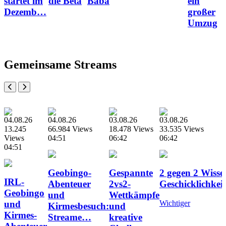
startet im
die Beta
Baba
ein
Dezemb…
großer
Umzug
Gemeinsame Streams
04.08.26
04.08.26
03.08.26
03.08.26
13.245
66.984 Views
18.478 Views
33.535 Views
Views
04:51
06:42
06:42
04:51
Geobingo-
Gespannte
2 gegen 2 Wisse
IRL-
Abenteuer
2vs2-
Geschicklichke
Geobingo
und
Wettkämpfe
und
Wichtiger
Kirmesbesuch:
und
Kirmes-
Streame…
kreative