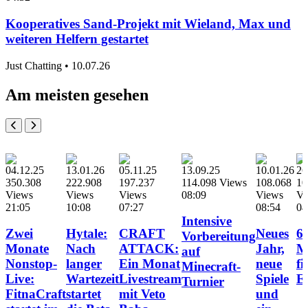
Kooperatives Sand-Projekt mit Wieland, Max und
weiteren Helfern gestartet
Just Chatting
•
10.07.26
Am meisten gesehen
04.12.25
13.01.26
05.11.25
13.09.25
10.01.26
26
350.308
222.908
197.237
114.098 Views
108.068
10
Views
Views
Views
08:09
Views
Vi
21:05
10:08
07:27
08:54
04
Intensive
Zwei
Hytale:
CRAFT
Neues
63
Vorbereitung
Monate
Nach
ATTACK:
Jahr,
M
auf
Nonstop-
langer
Ein Monat
neue
fi
Minecraft-
Live:
Wartezeit
Livestream
Spiele
E
Turnier
FitnaCraft
startet
mit Veto
und