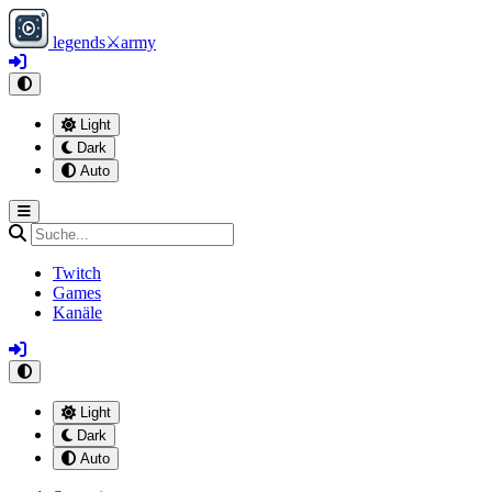
legends
⚔
army
Light
Dark
Auto
Twitch
Games
Kanäle
Light
Dark
Auto