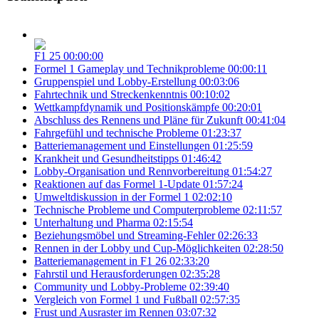
F1 25
00:00:00
Formel 1 Gameplay und Technikprobleme
00:00:11
Gruppenspiel und Lobby-Erstellung
00:03:06
Fahrtechnik und Streckenkenntnis
00:10:02
Wettkampfdynamik und Positionskämpfe
00:20:01
Abschluss des Rennens und Pläne für Zukunft
00:41:04
Fahrgefühl und technische Probleme
01:23:37
Batteriemanagement und Einstellungen
01:25:59
Krankheit und Gesundheitstipps
01:46:42
Lobby-Organisation und Rennvorbereitung
01:54:27
Reaktionen auf das Formel 1-Update
01:57:24
Umweltdiskussion in der Formel 1
02:02:10
Technische Probleme und Computerprobleme
02:11:57
Unterhaltung und Pharma
02:15:54
Beziehungsmöbel und Streaming-Fehler
02:26:33
Rennen in der Lobby und Cup-Möglichkeiten
02:28:50
Batteriemanagement in F1 26
02:33:20
Fahrstil und Herausforderungen
02:35:28
Community und Lobby-Probleme
02:39:40
Vergleich von Formel 1 und Fußball
02:57:35
Frust und Ausraster im Rennen
03:07:32