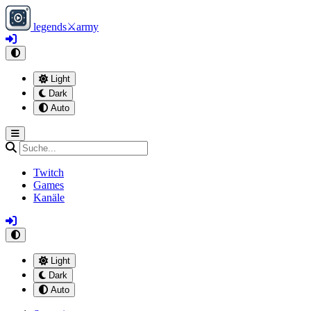
legends
⚔
army
Light
Dark
Auto
Twitch
Games
Kanäle
Light
Dark
Auto