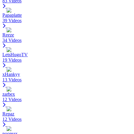
83 Videos
Papaplatte
39 Videos
Reeze
34 Videos
LetsHugoTV
19 Videos
xHankyy
13 Videos
zarbex
12 Videos
Repaz
12 Videos
nooreax