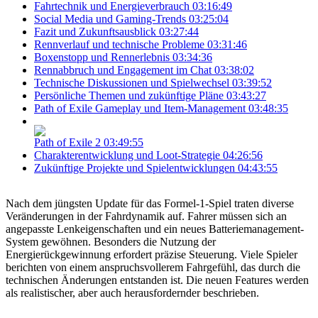
Fahrtechnik und Energieverbrauch
03:16:49
Social Media und Gaming-Trends
03:25:04
Fazit und Zukunftsausblick
03:27:44
Rennverlauf und technische Probleme
03:31:46
Boxenstopp und Rennerlebnis
03:34:36
Rennabbruch und Engagement im Chat
03:38:02
Technische Diskussionen und Spielwechsel
03:39:52
Persönliche Themen und zukünftige Pläne
03:43:27
Path of Exile Gameplay und Item-Management
03:48:35
Path of Exile 2
03:49:55
Charakterentwicklung und Loot-Strategie
04:26:56
Zukünftige Projekte und Spielentwicklungen
04:43:55
Nach dem jüngsten Update für das Formel-1-Spiel traten diverse
Veränderungen in der Fahrdynamik auf. Fahrer müssen sich an
angepasste Lenkeigenschaften und ein neues Batteriemanagement-
System gewöhnen. Besonders die Nutzung der
Energierückgewinnung erfordert präzise Steuerung. Viele Spieler
berichten von einem anspruchsvollerem Fahrgefühl, das durch die
technischen Änderungen entstanden ist. Die neuen Features werden
als realistischer, aber auch herausfordernder beschrieben.