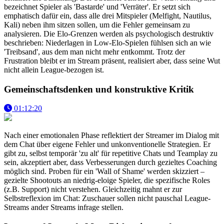
bezeichnet Spieler als 'Bastarde' und 'Verräter'. Er setzt sich
emphatisch dafür ein, dass alle drei Mitspieler (Melfight, Nautilus,
Kali) neben ihm sitzen sollen, um die Fehler gemeinsam zu
analysieren. Die Elo-Grenzen werden als psychologisch destruktiv
beschrieben: Niederlagen in Low-Elo-Spielen fühlsen sich an wie
'Treibsand', aus dem man nicht mehr entkommt. Trotz der
Frustration bleibt er im Stream präsent, realisiert aber, dass seine Wut
nicht allein League-bezogen ist.
Gemeinschaftsdenken und konstruktive Kritik
01:12:20
Nach einer emotionalen Phase reflektiert der Streamer im Dialog mit
dem Chat über eigene Fehler und unkonventionelle Strategien. Er
gibt zu, selbst temporär 'zu alt' für repetitive Chats und Teamplay zu
sein, akzeptiert aber, dass Verbesserungen durch gezieltes Coaching
möglich sind. Proben für ein 'Wall of Shame' werden skizziert –
gezielte Shootouts an niedrig-eloige Spieler, die spezifische Roles
(z.B. Support) nicht verstehen. Gleichzeitig mahnt er zur
Selbstreflexion im Chat: Zuschauer sollen nicht pauschal League-
Streams ander Streams infrage stellen.