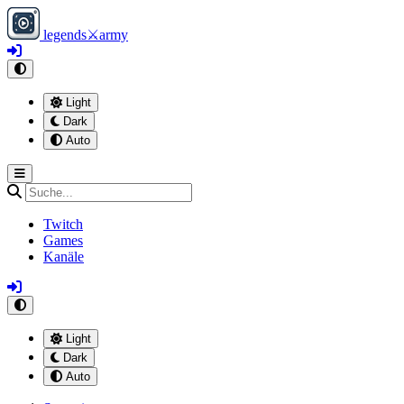
legends
⚔
army
Light
Dark
Auto
Twitch
Games
Kanäle
Light
Dark
Auto