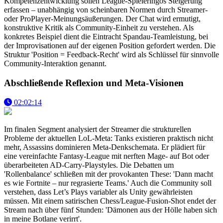
Kompetenzentwicklung sollen League-Spieleringos Steigerung
erfassen – unabhängig von scheinbaren Normen durch Streamer-
oder ProPlayer-Meinungsäußerungen. Der Chat wird ermutigt,
konstruktive Kritik als Community-Einheit zu verstehen. Als
konkretes Beispiel dient die Eintracht Spandau-Teamleistung, bei
der Improvisationen auf der eigenen Position gefordert werden. Die
Struktur 'Position = Feedback-Recht' wird als Schlüssel für sinnvolle
Community-Interaktion genannt.
Abschließende Reflexion und Meta-Visionen
02:02:14
Im finalen Segment analysiert der Streamer die strukturellen
Probleme der aktuellen LoL-Meta: Tanks existieren praktisch nicht
mehr, Assassins dominieren Meta-Denkschemata. Er plädiert für
eine vereinfachte Fantasy-League mit nerften Mage- auf Bot oder
überarbeiteten AD-Carry-Playstyles. Die Debatten um
'Rollenbalance' schließen mit der provokanten These: 'Dann macht
es wie Fortnite – nur regrasierte Teams.' Auch die Community soll
verstehen, dass Let’s Plays variabler als Unity gewährleisten
müssen. Mit einem satirischen Chess/League-Fusion-Shot endet der
Stream nach über fünf Stunden: 'Dämonen aus der Hölle haben sich
in meine Botlane verirrt'.