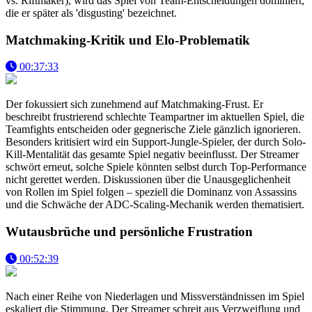
vs. Riftmaker), wird das Spiel von Team-Entscheidungen dominiert,
die er später als 'disgusting' bezeichnet.
Matchmaking-Kritik und Elo-Problematik
00:37:33
Der fokussiert sich zunehmend auf Matchmaking-Frust. Er
beschreibt frustrierend schlechte Teampartner im aktuellen Spiel, die
Teamfights entscheiden oder gegnerische Ziele gänzlich ignorieren.
Besonders kritisiert wird ein Support-Jungle-Spieler, der durch Solo-
Kill-Mentalität das gesamte Spiel negativ beeinflusst. Der Streamer
schwört erneut, solche Spiele könnten selbst durch Top-Performance
nicht gerettet werden. Diskussionen über die Unausgeglichenheit
von Rollen im Spiel folgen – speziell die Dominanz von Assassins
und die Schwäche der ADC-Scaling-Mechanik werden thematisiert.
Wutausbrüche und persönliche Frustration
00:52:39
Nach einer Reihe von Niederlagen und Missverständnissen im Spiel
eskaliert die Stimmung. Der Streamer schreit aus Verzweiflung und