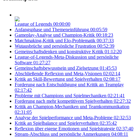
League of Legends
00:00:00
Anfangsphase und Themeneinführung
00:05:59
Gameplay-Analyse und Champion-Kritik
00:18:23
Matchmaking-Kritik und Elo-Problematik
00:37:33
Wutausbrüche und persönliche Frustration
00:52:39
Gemeinschaftsdenken und konstruktive Kritik
01:12:20
League-of-Legends-Meta-Diskussion und persönliche
Software
01:27:27
Gemeinschaftsbewusstsein und Zielsetzung
01:45:53
Abschließende Reflexion und Meta-Visionen
02:02:14
Kritik an Skill-Bewertung und Spielverhalten
02:08:17
Forderung nach Entschuldigung und Kritik an Teamplay
02:17:42
Probleme mit Champions und Spielmechaniken
02:21:41
Forderung nach mehr kompetitivem Spielverhalten
02:27:32
Kritik an Champion-Mechaniken und Teamkommunikation
02:31:05
Analyse der Spielperformance und Meta-Probleme
02:32:53
Kritik an Spielbalance und Spielerverhalten
02:35:42
Reflexion über eigene Emotionen und Spielstrategie
02:37:40
Stream-Abschluss und persönliche Anmerkungen
04:08:11