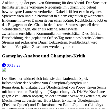
Ankündigung der positiven Stimmung für den Abend. Der Streamer
thematisiert seine vorherige Niederlage im Schach und betont
bewusst gute Laune zu verbreiten. Dabei kritisiert er sein eigenes
Spielverhalten und die Nervosität in einem eigentlich gewonnenen
Endgame mit zwei Damen gegen einen König. Rückblickend lobt er
das Engagement des Chats in den letzten Streams, speziell deren
Verabschiedungen, die er als seltene, lobenswerte
zwischenmenschliche Kommunikation wertschätzt. Dies führt zur
Entscheidung, den geplanten Office-Tag trotz eines bereits kleinen
Streams mit reduzierter Dauer fortzusetzen. Pünktlichkeit wird
betont – Verspätete Zuschauer werden ignoriert.
Gameplay-Analyse und Champion-Kritik
00:18:23
Der Streamer widmet sich intensiv dem laufenden Spiel,
insbesondere der Analyse von Champion-Synergien und
Itemization. Er diskutiert die Überlegenheit von Poppy gegen Senna
mit humorvollem Fachjargon ('Kapatschungus'). Die Vel'Koz-Lanes
gegen Akali laufen holprig, da der Streamer Schwierigkeiten hat, die
Mechaniken zu verstehen. Trotz klarer taktischer Überlegungen
('Push ist Queen') und Diskussionen zu Build-Optionen (Liandrys