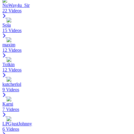
NoWay4u_Sir
22 Videos
Sola
15 Videos
maxim
12 Videos
Tolkin
12 Videos
kutcherlol
9 Videos
Karni
7 Videos
LPGjustJohnny
6 Videos