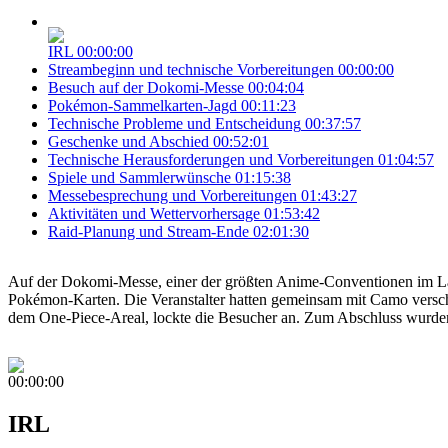
IRL
00:00:00
Streambeginn und technische Vorbereitungen
00:00:00
Besuch auf der Dokomi-Messe
00:04:04
Pokémon-Sammelkarten-Jagd
00:11:23
Technische Probleme und Entscheidung
00:37:57
Geschenke und Abschied
00:52:01
Technische Herausforderungen und Vorbereitungen
01:04:57
Spiele und Sammlerwünsche
01:15:38
Messebesprechung und Vorbereitungen
01:43:27
Aktivitäten und Wettervorhersage
01:53:42
Raid-Planung und Stream-Ende
02:01:30
Auf der Dokomi-Messe, einer der größten Anime-Conventionen im Lan
Pokémon-Karten. Die Veranstalter hatten gemeinsam mit Camo verschi
dem One-Piece-Areal, lockte die Besucher an. Zum Abschluss wurden 
00:00:00
IRL