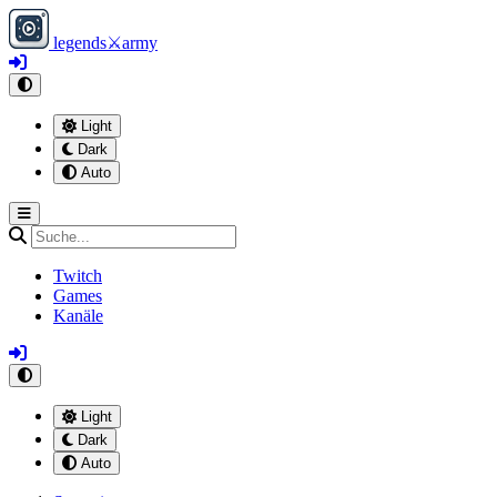
legends
⚔
army
Light
Dark
Auto
Twitch
Games
Kanäle
Light
Dark
Auto