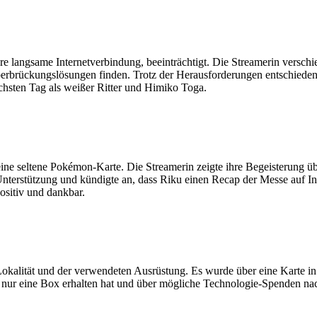
re langsame Internetverbindung, beeinträchtigt. Die Streamerin versc
erbrückungslösungen finden. Trotz der Herausforderungen entschieden 
ächsten Tag als weißer Ritter und Himiko Toga.
e seltene Pokémon-Karte. Die Streamerin zeigte ihre Begeisterung übe
Unterstützung und kündigte an, dass Riku einen Recap der Messe auf I
sitiv und dankbar.
Lokalität und der verwendeten Ausrüstung. Es wurde über eine Karte 
sie nur eine Box erhalten hat und über mögliche Technologie-Spenden