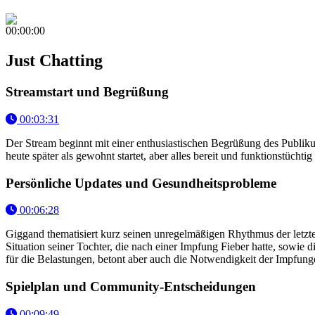
00:00:00
Just Chatting
Streamstart und Begrüßung
00:03:31
Der Stream beginnt mit einer enthusiastischen Begrüßung des Publiku
heute später als gewohnt startet, aber alles bereit und funktionstüc
Persönliche Updates und Gesundheitsprobleme
00:06:28
Giggand thematisiert kurz seinen unregelmäßigen Rhythmus der letzten
Situation seiner Tochter, die nach einer Impfung Fieber hatte, sowie d
für die Belastungen, betont aber auch die Notwendigkeit der Impfunge
Spielplan und Community-Entscheidungen
00:09:49