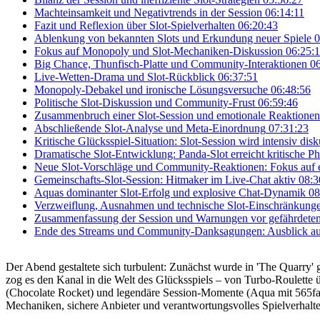
Machteinsamkeit und Negativtrends in der Session
06:14:11
Fazit und Reflexion über Slot-Spielverhalten
06:20:43
Ablenkung von bekannten Slots und Erkundung neuer Spiele
0
Fokus auf Monopoly und Slot-Mechaniken-Diskussion
06:25:
Big Chance, Thunfisch-Platte und Community-Interaktionen
06
Live-Wetten-Drama und Slot-Rückblick
06:37:51
Monopoly-Debakel und ironische Lösungsversuche
06:48:56
Politische Slot-Diskussion und Community-Frust
06:59:46
Zusammenbruch einer Slot-Session und emotionale Reaktionen
Abschließende Slot-Analyse und Meta-Einordnung
07:31:23
Kritische Glücksspiel-Situation: Slot-Session wird intensiv disku
Dramatische Slot-Entwicklung: Panda-Slot erreicht kritische P
Neue Slot-Vorschläge und Community-Reaktionen: Fokus auf e
Gemeinschafts-Slot-Session: Hitmaker im Live-Chat aktiv
08:3
Aquas dominanter Slot-Erfolg und explosive Chat-Dynamik
08
Verzweiflung, Ausnahmen und technische Slot-Einschränkung
Zusammenfassung der Session und Warnungen vor gefährdetem
Ende des Streams und Community-Danksagungen: Ausblick auf
Der Abend gestaltete sich turbulent: Zunächst wurde in 'The Quarry
zog es den Kanal in die Welt des Glücksspiels – von Turbo-Roulette
(Chocolate Rocket) und legendäre Session-Momente (Aqua mit 565fach
Mechaniken, sichere Anbieter und verantwortungsvolles Spielverhalte