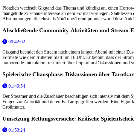
Plötzlich wechselt Giggand das Thema und kündigt an, einen Horror-P
mangelnde Zuschauerinteresse an dem Format vorliegen. Stattdessen e
Abstimmungen, die einst als YouTube-Trend populär war. Diese Ank
Abschließende Community-Aktivitäten und Stream-
00:42:02
Giggand beendet den Stream nach einem langen Abend mit einer Zu
Formate wie dem früheren Start um 16 Uhr. Er betont, dass der Strom
humorvolle Interaktion, resümiert über Popkultur-Diskussionen und s
Spielerische Chaosphase: Diskussionen über Tarotkar
01:49:54
Der Streamer und die Zuschauer beschäftigen sich intensiv mit dem 
Fragen zur Autorität und deren Fall aufgegriffen werden. Eine Figur k
Großmutter.
Umsetzung Rettungsversuche: Kritische Spielentsche
01:53:24