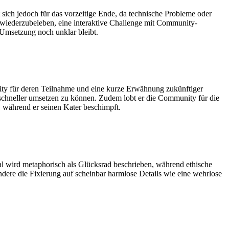
sich jedoch für das vorzeitige Ende, da technische Probleme oder
 wiederzubeleben, eine interaktive Challenge mit Community-
Umsetzung noch unklar bleibt.
y für deren Teilnahme und eine kurze Erwähnung zukünftiger
n schneller umsetzen zu können. Zudem lobt er die Community für die
, während er seinen Kater beschimpft.
l wird metaphorisch als Glücksrad beschrieben, während ethische
ondere die Fixierung auf scheinbar harmlose Details wie eine wehrlose