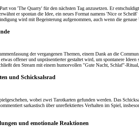
art von 'The Quarry' für den nächsten Tag anzusetzen. Er entschuldigt 
rwähnt er spontan die Idee, ein neues Format namens 'Nice or Scheiß'
ündigung wird mit Begeisterung aufgenommen, auch wenn die genaue 
Ende
sammenfassung der vergangenen Themen, einem Dank an die Communit
 etwas offener und unpräsentierter gestaltet wird, um spontanere Idee
chließt den Stream mit einem humorvollen "Gute Nacht, Schlaf"-Ritual
ten und Schicksalsrad
Spielgeschehen, wobei zwei Tarotkarten gefunden werden. Das Schicksa
ommentiert sarkastisch über unreflektiertes Verhalten im Spiel, insbes
idungen und emotionale Reaktionen