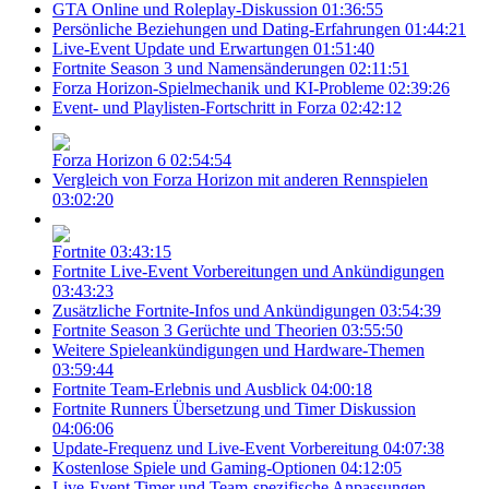
GTA Online und Roleplay-Diskussion
01:36:55
Persönliche Beziehungen und Dating-Erfahrungen
01:44:21
Live-Event Update und Erwartungen
01:51:40
Fortnite Season 3 und Namensänderungen
02:11:51
Forza Horizon-Spielmechanik und KI-Probleme
02:39:26
Event- und Playlisten-Fortschritt in Forza
02:42:12
Forza Horizon 6
02:54:54
Vergleich von Forza Horizon mit anderen Rennspielen
03:02:20
Fortnite
03:43:15
Fortnite Live-Event Vorbereitungen und Ankündigungen
03:43:23
Zusätzliche Fortnite-Infos und Ankündigungen
03:54:39
Fortnite Season 3 Gerüchte und Theorien
03:55:50
Weitere Spieleankündigungen und Hardware-Themen
03:59:44
Fortnite Team-Erlebnis und Ausblick
04:00:18
Fortnite Runners Übersetzung und Timer Diskussion
04:06:06
Update-Frequenz und Live-Event Vorbereitung
04:07:38
Kostenlose Spiele und Gaming-Optionen
04:12:05
Live-Event Timer und Team-spezifische Anpassungen