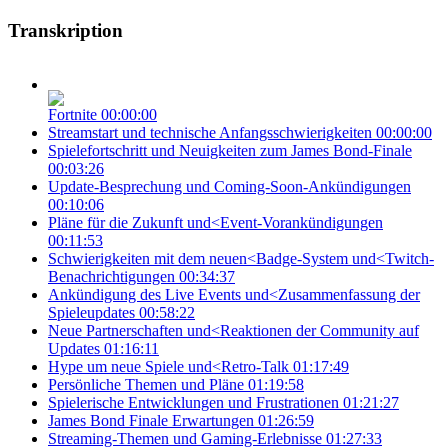
Transkription
Fortnite
00:00:00
Streamstart und technische Anfangsschwierigkeiten
00:00:00
Spielefortschritt und Neuigkeiten zum James Bond-Finale
00:03:26
Update-Besprechung und Coming-Soon-Ankündigungen
00:10:06
Pläne für die Zukunft und<Event-Vorankündigungen
00:11:53
Schwierigkeiten mit dem neuen<Badge-System und<Twitch-
Benachrichtigungen
00:34:37
Ankündigung des Live Events und<Zusammenfassung der
Spieleupdates
00:58:22
Neue Partnerschaften und<Reaktionen der Community auf
Updates
01:16:11
Hype um neue Spiele und<Retro-Talk
01:17:49
Persönliche Themen und Pläne
01:19:58
Spielerische Entwicklungen und Frustrationen
01:21:27
James Bond Finale Erwartungen
01:26:59
Streaming-Themen und Gaming-Erlebnisse
01:27:33