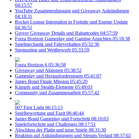
04:15:57
YouTube Zusammenfassung und Giveaway Ankündigung
04:18:31
Rocket League Integration in Fortnite und Engine Update
04:36:51
Grover Giveaway Details und Rabattcodes
04:57:59
Forza Horizon Gameplay und Gaming Ansichten
05:18:38
Spielmechanik und Fahrverhalten
05:32:36
Sponsoring und Wettbewerb
05:33:59
Forza Horizon 6
05:36:58
Giveaway und Aktionen
05:38:52
Gameplay und Herausforderungen
05:41:07
James Bond Finale Mission
05:45:20
Kämpfe und Stealth-Elemente
05:49:03
Community und Zusammenarbeit
05:57:42
007 First Light
06:15:13
Spielbewertung und Fazit
06:46:44
James Bond Gameplay und Fortschritt
08:10:03
Spielefortschritt und Challenges
08:17:51
Abschluss der Platin und neue Spiele
08:31:30
Reaktion auf Ankündigungen und Stream-Verlauf
08:37:02