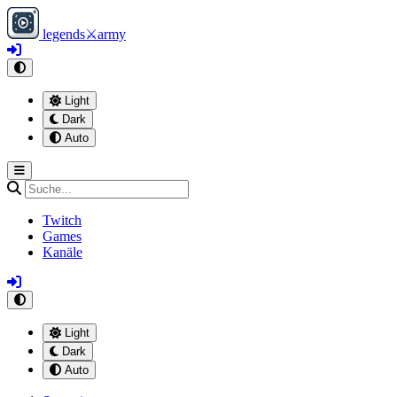
legends
⚔
army
Light
Dark
Auto
Twitch
Games
Kanäle
Light
Dark
Auto