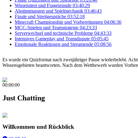
Wissenstest und Fragenrunde
03:40:29
Abstimmungen und Spielmechanik
03:46:43
Finale und Streitgespräche
03:52:18
Minecraft Championship und Vorbereitungen
04:06:36
MCC-Spielen und Teamstrategie
04:23:33
Serverwechsel und technische Probleme
04:43:33
Intensives Gameplay und Teamdispute
05:05:45
Emotionale Reaktionen und Streamende
05:08:56
Es wurde ein Quizformat nach zweijähriger Pause wiederbelebt. Acht
Wissensgebieten beantworten. Nach dem Wettbewerb wurden Vorbereit
00:00:00
Just Chatting
Willkommen und Rückblick