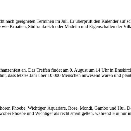
t nach geeigneten Terminen im Juli. Er überprüft den Kalender auf sc
e wie Kroatien, Südfrankreich oder Madeira und Eigenschaften der Vil
nzenfest an. Das Treffen findet am 8. August um 14 Uhr in Emskirche
ähnt, dass letztes Jahr über 10.000 Menschen anwesend waren und plan
ehören Phoebe, Wichtiger, Aquariare, Rose, Mondi, Gambo und Hui. Der
wobei Phoebe und Wichtiger als recht smart gelten, während Hui nur in 