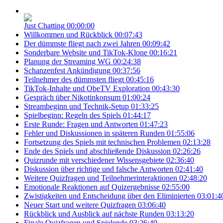
Just Chatting
00:00:00
Willkommen und Rückblick
00:07:43
Der dümmste fliegt nach zwei Jahren
00:09:42
Sonderbare Website und TikTok-Klone
00:16:21
Planung der Streaming WG
00:24:38
Schanzenfest Ankündigung
00:37:56
Teilnehmer des dümmsten fliegt
00:45:16
TikTok-Inhalte und ObeTV Exploration
00:43:30
Gespräch über Nikotinkonsum
01:00:24
Streambeginn und Technik-Setup
01:33:25
Spielbeginn: Regeln des Spiels
01:44:17
Erste Runde: Fragen und Antworten
01:47:23
Fehler und Diskussionen in späteren Runden
01:55:06
Fortsetzung des Spiels mit technischen Problemen
02:13:28
Ende des Spiels und abschließende Diskussion
02:26:26
Quizrunde mit verschiedener Wissensgebiete
02:36:40
Diskussion über richtige und falsche Antworten
02:41:40
Weitere Quizfragen und Teilnehmerinteraktionen
02:48:20
Emotionale Reaktionen auf Quizergebnisse
02:55:00
Zwistigkeiten und Entscheidung über den Eliminierten
03:01:4
Neuer Start und weitere Quizfragen
03:06:40
Rückblick und Ausblick auf nächste Runden
03:13:20
Finale Quizfragen und Spielende
03:26:40