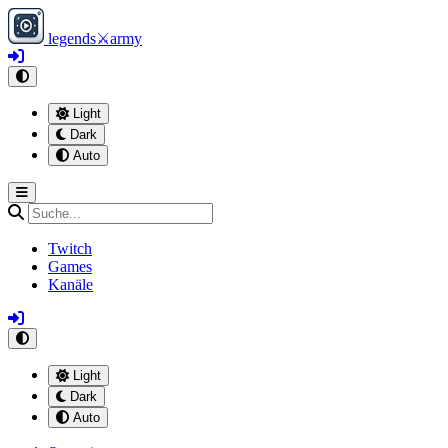
legends
⚔
army
Light
Dark
Auto
Twitch
Games
Kanäle
Light
Dark
Auto