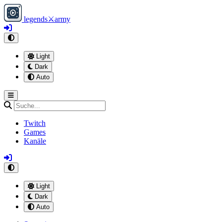
legends
⚔
army
Light
Dark
Auto
Twitch
Games
Kanäle
Light
Dark
Auto