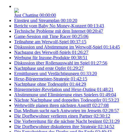
Just Chatting
00:00:00
Einstieg und Streamplan
00:10:20
Bericht vom Baby No Money-Konzert
00:13:43
Technische Probleme mit dem Internet
00:20:47
Game-Session mit Time Racer
00:25:06
Teilnahme am Werwolf-Spiel
00:37:15
Diskussion und Abstimmung im Werwolf-Spiel
01:14:45
Nachgang des Werwolf-Spiels
01:26:27
Werbung für Inzone-Produkte
00:38:51
Diskussion über Rollenauswahl im Spiel
01:27:56
Nachtphase und erste Opfer
01:29:27
Ermittlungen und Verdächtigungen
01:33:20
Hexe-Bürgermeister-Strategie
01:42:15
Nachtphase ohne Todesopfer
01:44:29
Bürgermeister-Revelation und Hexe-Outing
01:48:21
Abstimmung und Eliminierung eines Spielers
01:49:04
Nächste Nachtphase und doppeltes Todesopfer
01:53:23
Wehrwölfe planen ihren nächsten Angriff
02:27:08
Das Medium sucht nach Antworten im Jenseits
02:28:57
Die Dorfbewohner verlieren einen Partner
02:30:12
Die Vorbereitung für die nächste Nacht beginnt
02:31:29
Die Dorfbewohner diskutieren ihre Strategie
02:34:52
Die Entscheidung des Dorfes und ihr Ende
02:40:43