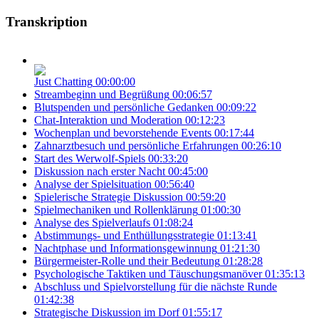
Transkription
Just Chatting
00:00:00
Streambeginn und Begrüßung
00:06:57
Blutspenden und persönliche Gedanken
00:09:22
Chat-Interaktion und Moderation
00:12:23
Wochenplan und bevorstehende Events
00:17:44
Zahnarztbesuch und persönliche Erfahrungen
00:26:10
Start des Werwolf-Spiels
00:33:20
Diskussion nach erster Nacht
00:45:00
Analyse der Spielsituation
00:56:40
Spielerische Strategie Diskussion
00:59:20
Spielmechaniken und Rollenklärung
01:00:30
Analyse des Spielverlaufs
01:08:24
Abstimmungs- und Enthüllungsstrategie
01:13:41
Nachtphase und Informationsgewinnung
01:21:30
Bürgermeister-Rolle und their Bedeutung
01:28:28
Psychologische Taktiken und Täuschungsmanöver
01:35:13
Abschluss und Spielvorstellung für die nächste Runde
01:42:38
Strategische Diskussion im Dorf
01:55:17