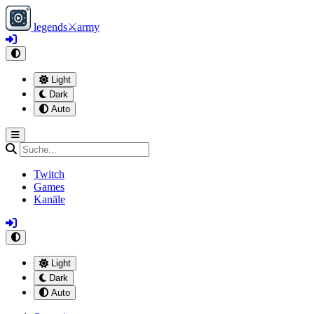
legends
⚔
army
Light
Dark
Auto
Twitch
Games
Kanäle
Light
Dark
Auto