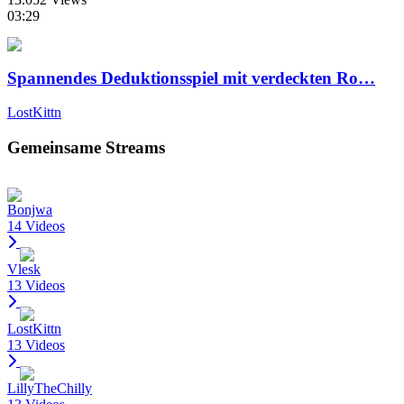
03:29
Spannendes Deduktionsspiel mit verdeckten Ro…
LostKittn
Gemeinsame Streams
Bonjwa
14 Videos
Vlesk
13 Videos
LostKittn
13 Videos
LillyTheChilly