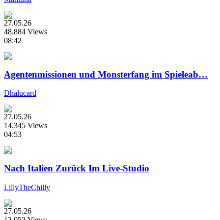
27.05.26
48.884 Views
08:42
Agentenmissionen und Monsterfang im Spieleab…
Dhalucard
27.05.26
14.345 Views
04:53
Nach Italien Zurück Im Live-Studio
LillyTheChilly
27.05.26
13.052 Views