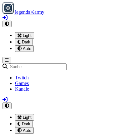
legends
⚔
army
Light
Dark
Auto
Twitch
Games
Kanäle
Light
Dark
Auto