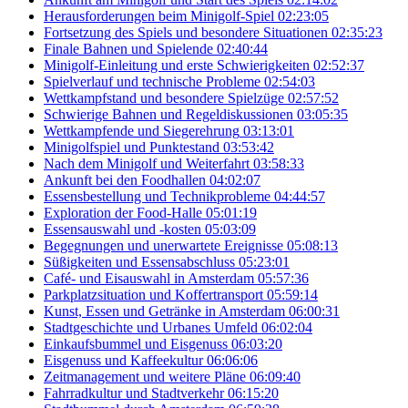
Herausforderungen beim Minigolf-Spiel
02:23:05
Fortsetzung des Spiels und besondere Situationen
02:35:23
Finale Bahnen und Spielende
02:40:44
Minigolf-Einleitung und erste Schwierigkeiten
02:52:37
Spielverlauf und technische Probleme
02:54:03
Wettkampfstand und besondere Spielzüge
02:57:52
Schwierige Bahnen und Regeldiskussionen
03:05:35
Wettkampfende und Siegerehrung
03:13:01
Minigolfspiel und Punktestand
03:53:42
Nach dem Minigolf und Weiterfahrt
03:58:33
Ankunft bei den Foodhallen
04:02:07
Essensbestellung und Technikprobleme
04:44:57
Exploration der Food-Halle
05:01:19
Essensauswahl und -kosten
05:03:09
Begegnungen und unerwartete Ereignisse
05:08:13
Süßigkeiten und Essensabschluss
05:23:01
Café- und Eisauswahl in Amsterdam
05:57:36
Parkplatzsituation und Koffertransport
05:59:14
Kunst, Essen und Getränke in Amsterdam
06:00:31
Stadtgeschichte und Urbanes Umfeld
06:02:04
Einkaufsbummel und Eisgenuss
06:03:20
Eisgenuss und Kaffeekultur
06:06:06
Zeitmanagement und weitere Pläne
06:09:40
Fahrradkultur und Stadtverkehr
06:15:20