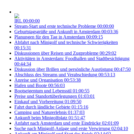
IRL
00:00:00
Stream-Start und erste technische Probleme
00:00:00
Geburtstagsgrüße und Ankunft in Amsterdam
00:03:36
Planungen für den Tag in Amsterdam
00:09:15
Abfahrt nach Minigolf und technische Schwierigkeiten
00:15:31
Diskussionen über Reisen und Zugprobleme
00:29:02
Aktivitäten in Amsterdam: Foodhallen und Stadtbesichtigung
00:44:34
Diskussion über Brillen und persönliche Ausrüstung
00:47:50
Abschluss des Streams und Verabschiedung
00:53:13
Anreise und Organisation
00:53:38
Hafen und Boote
00:56:03
Bootseigentum und Lebensstil
01:00:55
Preise und Standortüberlegungen
01:03:01
Einkauf und Vorbereitung
01:09:50
Fahrt durch ländliche Gebiete
01:15:16
Camping und Naturerlebnis
01:37:03
Ankunft beim Minigolfplatz
01:51:47
Anfahrt nach Amsterdam und erste Eindrücke
02:01:09
Suche nach Minigolf-Anlage und erste Verwirrung
02:04:10
Ankunft am Minigolf und Start des Spiels
02:14:02