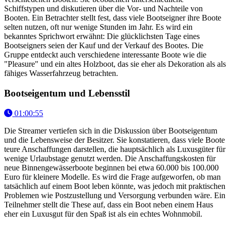
Schiffstypen und diskutieren über die Vor- und Nachteile von
Booten. Ein Betrachter stellt fest, dass viele Bootseigner ihre Boote
selten nutzen, oft nur wenige Stunden im Jahr. Es wird ein
bekanntes Sprichwort erwähnt: Die glücklichsten Tage eines
Bootseigners seien der Kauf und der Verkauf des Bootes. Die
Gruppe entdeckt auch verschiedene interessante Boote wie die
"Pleasure" und ein altes Holzboot, das sie eher als Dekoration als als
fähiges Wasserfahrzeug betrachten.
Bootseigentum und Lebensstil
01:00:55
Die Streamer vertiefen sich in die Diskussion über Bootseigentum
und die Lebensweise der Besitzer. Sie konstatieren, dass viele Boote
teure Anschaffungen darstellen, die hauptsächlich als Luxusgüter für
wenige Urlaubstage genutzt werden. Die Anschaffungskosten für
neue Binnengewässerboote beginnen bei etwa 60.000 bis 100.000
Euro für kleinere Modelle. Es wird die Frage aufgeworfen, ob man
tatsächlich auf einem Boot leben könnte, was jedoch mit praktischen
Problemen wie Postzustellung und Versorgung verbunden wäre. Ein
Teilnehmer stellt die These auf, dass ein Boot neben einem Haus
eher ein Luxusgut für den Spaß ist als ein echtes Wohnmobil.