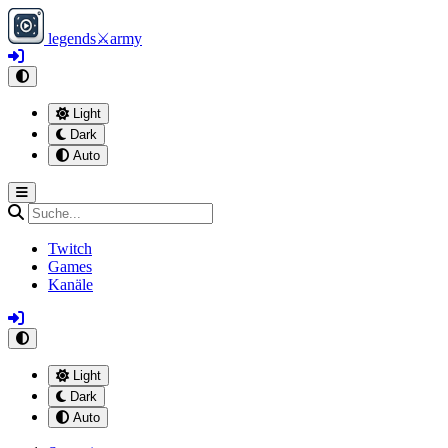
legends
⚔
army
Light
Dark
Auto
Twitch
Games
Kanäle
Light
Dark
Auto