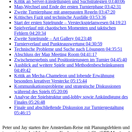
Kritik an Server-Einstellungen und Suchstrategien
03:40:06
Map-Wechsel und Ende der ersten Turnierphase
03:42:31
Zweite Turnierphase mit angepassten Regeln
03:47:20
Kritisches Fazit und technische Ausfälle
03:53:36
Start der ersten Spielrunde – Versteckspielanwesen
04:19:23
Spielverlauf mit chaotischen Momenten und taktischen
Fehlern
04:20:34
Zweite Spielrunde – Art Gallery
04:23:48
Turnierverlauf und Punkteauswertung
04:30:59
Technische Probleme und Suche nach Lösungen
04:35:51
Abschluss der Map Meeting Room
04:41:17
Zwischenergebnis und Positionierungen im Turnier
04:45:40
Ausblick auf weitere Spiele und Methodenbeschränkungen
04:49:42
Kritik an Mecha-Chameleon und lobende Erwähnung
besonders kreativer Verstecke
05:15:44
Kommunikationsprobleme und strategische Diskussionen
während des Spiels
05:20:06
Analyse der Spielstruktur und-lobby sowie Ankündigung des
Finales
05:26:48
Finale und abschließende Diskussion zur Turniergestaltung
05:46:15
Peter und Jay starten ihre Amsterdam-Reise mit Planungsfehlern und