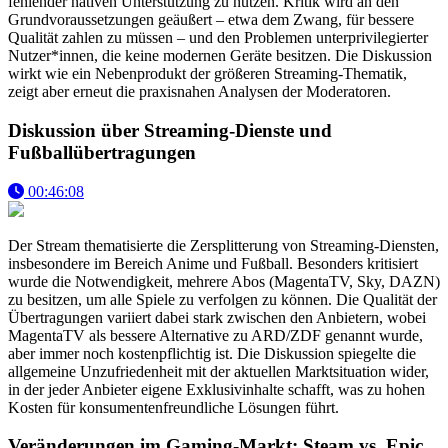
fehlender nativen Unterstützung zu nutzen. Kritik wird an den
Grundvoraussetzungen geäußert – etwa dem Zwang, für bessere
Qualität zahlen zu müssen – und den Problemen unterprivilegierter
Nutzer*innen, die keine modernen Geräte besitzen. Die Diskussion
wirkt wie ein Nebenprodukt der größeren Streaming-Thematik,
zeigt aber erneut die praxisnahen Analysen der Moderatoren.
Diskussion über Streaming-Dienste und
Fußballübertragungen
00:46:08
Der Stream thematisierte die Zersplitterung von Streaming-Diensten,
insbesondere im Bereich Anime und Fußball. Besonders kritisiert
wurde die Notwendigkeit, mehrere Abos (MagentaTV, Sky, DAZN)
zu besitzen, um alle Spiele zu verfolgen zu können. Die Qualität der
Übertragungen variiert dabei stark zwischen den Anbietern, wobei
MagentaTV als bessere Alternative zu ARD/ZDF genannt wurde,
aber immer noch kostenpflichtig ist. Die Diskussion spiegelte die
allgemeine Unzufriedenheit mit der aktuellen Marktsituation wider,
in der jeder Anbieter eigene Exklusivinhalte schafft, was zu hohen
Kosten für konsumentenfreundliche Lösungen führt.
Veränderungen im Gaming-Markt: Steam vs. Epic