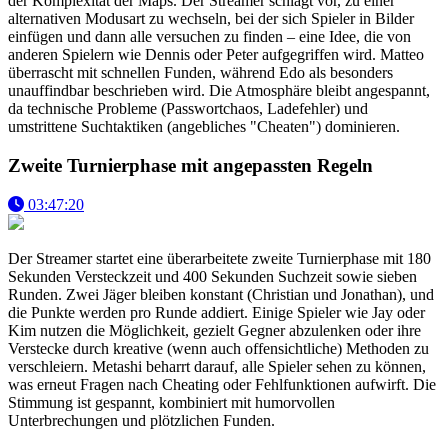
der Komplexität der Maps. Der Streamer schlägt vor, zu einer
alternativen Modusart zu wechseln, bei der sich Spieler in Bilder
einfügen und dann alle versuchen zu finden – eine Idee, die von
anderen Spielern wie Dennis oder Peter aufgegriffen wird. Matteo
überrascht mit schnellen Funden, während Edo als besonders
unauffindbar beschrieben wird. Die Atmosphäre bleibt angespannt,
da technische Probleme (Passwortchaos, Ladefehler) und
umstrittene Suchtaktiken (angebliches "Cheaten") dominieren.
Zweite Turnierphase mit angepassten Regeln
03:47:20
Der Streamer startet eine überarbeitete zweite Turnierphase mit 180
Sekunden Versteckzeit und 400 Sekunden Suchzeit sowie sieben
Runden. Zwei Jäger bleiben konstant (Christian und Jonathan), und
die Punkte werden pro Runde addiert. Einige Spieler wie Jay oder
Kim nutzen die Möglichkeit, gezielt Gegner abzulenken oder ihre
Verstecke durch kreative (wenn auch offensichtliche) Methoden zu
verschleiern. Metashi beharrt darauf, alle Spieler sehen zu können,
was erneut Fragen nach Cheating oder Fehlfunktionen aufwirft. Die
Stimmung ist gespannt, kombiniert mit humorvollen
Unterbrechungen und plötzlichen Funden.