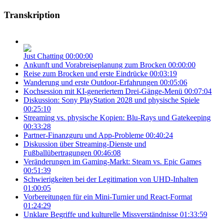
Transkription
Just Chatting
00:00:00
Ankunft und Vorabreiseplanung zum Brocken
00:00:00
Reise zum Brocken und erste Eindrücke
00:03:19
Wanderung und erste Outdoor-Erfahrungen
00:05:06
Kochsession mit KI-generiertem Drei-Gänge-Menü
00:07:04
Diskussion: Sony PlayStation 2028 und physische Spiele
00:25:10
Streaming vs. physische Kopien: Blu-Rays und Gatekeeping
00:33:28
Partner-Finanzguru und App-Probleme
00:40:24
Diskussion über Streaming-Dienste und
Fußballübertragungen
00:46:08
Veränderungen im Gaming-Markt: Steam vs. Epic Games
00:51:39
Schwierigkeiten bei der Legitimation von UHD-Inhalten
01:00:05
Vorbereitungen für ein Mini-Turnier und React-Format
01:24:29
Unklare Begriffe und kulturelle Missverständnisse
01:33:59