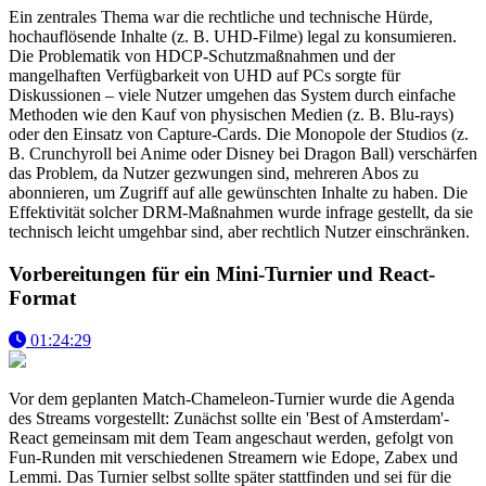
Ein zentrales Thema war die rechtliche und technische Hürde,
hochauflösende Inhalte (z. B. UHD-Filme) legal zu konsumieren.
Die Problematik von HDCP-Schutzmaßnahmen und der
mangelhaften Verfügbarkeit von UHD auf PCs sorgte für
Diskussionen – viele Nutzer umgehen das System durch einfache
Methoden wie den Kauf von physischen Medien (z. B. Blu-rays)
oder den Einsatz von Capture-Cards. Die Monopole der Studios (z.
B. Crunchyroll bei Anime oder Disney bei Dragon Ball) verschärfen
das Problem, da Nutzer gezwungen sind, mehreren Abos zu
abonnieren, um Zugriff auf alle gewünschten Inhalte zu haben. Die
Effektivität solcher DRM-Maßnahmen wurde infrage gestellt, da sie
technisch leicht umgehbar sind, aber rechtlich Nutzer einschränken.
Vorbereitungen für ein Mini-Turnier und React-
Format
01:24:29
Vor dem geplanten Match-Chameleon-Turnier wurde die Agenda
des Streams vorgestellt: Zunächst sollte ein 'Best of Amsterdam'-
React gemeinsam mit dem Team angeschaut werden, gefolgt von
Fun-Runden mit verschiedenen Streamern wie Edope, Zabex und
Lemmi. Das Turnier selbst sollte später stattfinden und sei für die