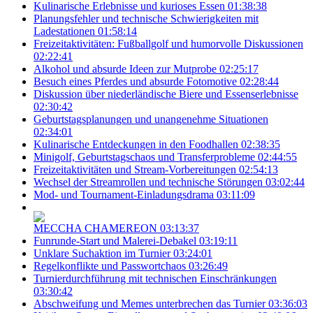
Kulinarische Erlebnisse und kurioses Essen
01:38:38
Planungsfehler und technische Schwierigkeiten mit
Ladestationen
01:58:14
Freizeitaktivitäten: Fußballgolf und humorvolle Diskussionen
02:22:41
Alkohol und absurde Ideen zur Mutprobe
02:25:17
Besuch eines Pferdes und absurde Fotomotive
02:28:44
Diskussion über niederländische Biere und Essenserlebnisse
02:30:42
Geburtstagsplanungen und unangenehme Situationen
02:34:01
Kulinarische Entdeckungen in den Foodhallen
02:38:35
Minigolf, Geburtstagschaos und Transferprobleme
02:44:55
Freizeitaktivitäten und Stream-Vorbereitungen
02:54:13
Wechsel der Streamrollen und technische Störungen
03:02:44
Mod- und Tournament-Einladungsdrama
03:11:09
MECCHA CHAMEREON
03:13:37
Funrunde-Start und Malerei-Debakel
03:19:11
Unklare Suchaktion im Turnier
03:24:01
Regelkonflikte und Passwortchaos
03:26:49
Turnierdurchführung mit technischen Einschränkungen
03:30:42
Abschweifung und Memes unterbrechen das Turnier
03:36:03