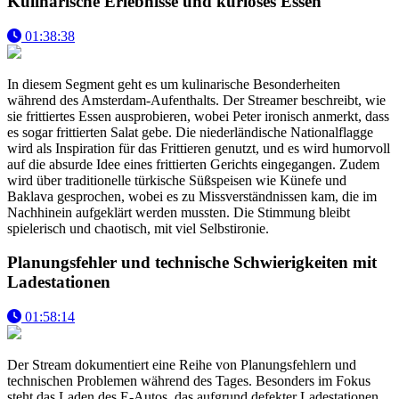
Kulinarische Erlebnisse und kurioses Essen
01:38:38
In diesem Segment geht es um kulinarische Besonderheiten
während des Amsterdam-Aufenthalts. Der Streamer beschreibt, wie
sie frittiertes Essen ausprobieren, wobei Peter ironisch anmerkt, dass
es sogar frittierten Salat gebe. Die niederländische Nationalflagge
wird als Inspiration für das Frittieren genutzt, und es wird humorvoll
auf die absurde Idee eines frittierten Gerichts eingegangen. Zudem
wird über traditionelle türkische Süßspeisen wie Künefe und
Baklava gesprochen, wobei es zu Missverständnissen kam, die im
Nachhinein aufgeklärt werden mussten. Die Stimmung bleibt
spielerisch und chaotisch, mit viel Selbstironie.
Planungsfehler und technische Schwierigkeiten mit
Ladestationen
01:58:14
Der Stream dokumentiert eine Reihe von Planungsfehlern und
technischen Problemen während des Tages. Besonders im Fokus
steht das Laden des E-Autos, das aufgrund defekter Ladestationen