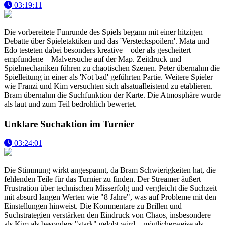
03:19:11
Die vorbereitete Funrunde des Spiels begann mit einer hitzigen
Debatte über Spieletaktiken und das 'Versteckspoilern'. Mata und
Edo testeten dabei besonders kreative – oder als gescheitert
empfundene – Malversuche auf der Map. Zeitdruck und
Spielmechaniken führen zu chaotischen Szenen. Peter übernahm die
Spielleitung in einer als 'Not bad' geführten Partie. Weitere Spieler
wie Franzi und Kim versuchten sich alsatuaIleistend zu etablieren.
Bram übernahm die Suchfunktion der Karte. Die Atmosphäre wurde
als laut und zum Teil bedrohlich bewertet.
Unklare Suchaktion im Turnier
03:24:01
Die Stimmung wirkt angespannt, da Bram Schwierigkeiten hat, die
fehlenden Teile für das Turnier zu finden. Der Streamer äußert
Frustration über technischen Misserfolg und vergleicht die Suchzeit
mit absurd langen Werten wie "8 Jahre", was auf Probleme mit den
Einstellungen hinweist. Die Kommentare zu Brillen und
Suchstrategien verstärken den Eindruck von Chaos, insbesondere
als Kim als besonders "stark" gelobt wird – möglicherweise als