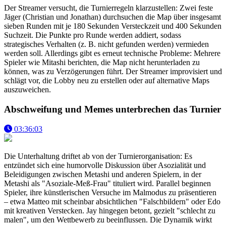
Der Streamer versucht, die Turnierregeln klarzustellen: Zwei feste
Jäger (Christian und Jonathan) durchsuchen die Map über insgesamt
sieben Runden mit je 180 Sekunden Versteckzeit und 400 Sekunden
Suchzeit. Die Punkte pro Runde werden addiert, sodass
strategisches Verhalten (z. B. nicht gefunden werden) vermieden
werden soll. Allerdings gibt es erneut technische Probleme: Mehrere
Spieler wie Mitashi berichten, die Map nicht herunterladen zu
können, was zu Verzögerungen führt. Der Streamer improvisiert und
schlägt vor, die Lobby neu zu erstellen oder auf alternative Maps
auszuweichen.
Abschweifung und Memes unterbrechen das Turnier
03:36:03
Die Unterhaltung driftet ab von der Turnierorganisation: Es
entzündet sich eine humorvolle Diskussion über Asozialität und
Beleidigungen zwischen Metashi und anderen Spielern, in der
Metashi als "Asoziale-Meß-Frau" tituliert wird. Parallel beginnen
Spieler, ihre künstlerischen Versuche im Malmodus zu präsentieren
– etwa Matteo mit scheinbar absichtlichen "Falschbildern" oder Edo
mit kreativen Verstecken. Jay hingegen betont, gezielt "schlecht zu
malen", um den Wettbewerb zu beeinflussen. Die Dynamik wirkt