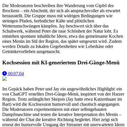
Die Moderatoren beschreiben ihre Wanderung vom Gipfel des
Brockens – ein Abschnitt, der sich als anspruchsvoller als erwartet
herausstellt. Die Gruppe muss mit widrigen Bedingungen wie
steinigen Pfaden, herbstlicher Kälte und plötzlichen
Wetterumschwüngen kämpfen. Jay beschwert sich über das
Schuhwerk, während Peter die raue Schönheit der Natur lobt. Es
entstehen spontane inhaltliche Ideen, etwa das gemeinsame Kochen
eines Menüs im Stil der Region, das später umgesetzt wird. Zudem
werden Details zu lokalen Gegebenheiten wie Leberkäse oder
Getränkevorlieben ausgetauscht.
Kochsession mit KI-generiertem Drei-Gänge-Menü
00:07:04
Im Gepäck haben Peter und Jay ein ungewöhnliches Highlight: ein
von ChatGPT erstelltes Drei-Gänge-Menü, inspiriert von der Harzer
Region. Trotz anfänglicher Skepsis (Jay hatte etwa Katzenhaare im
Bart) wird die Kochsession humorvoll und chaotisch angegangen.
Die Moderatoren experimentieren mit einer selbstgebauten
Dampfmaschine und testen die kreative Interpretation des Menüs –
während der Chat die kreative Richtung begleitet. Hier zeigt sich
erneut der humorvolle Umgang der Streamer mit unerwarteten Ideen