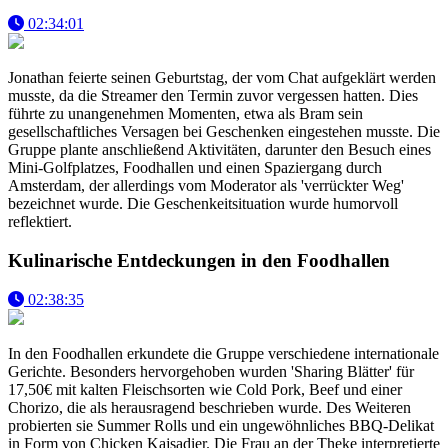
02:34:01
Jonathan feierte seinen Geburtstag, der vom Chat aufgeklärt werden
musste, da die Streamer den Termin zuvor vergessen hatten. Dies
führte zu unangenehmen Momenten, etwa als Bram sein
gesellschaftliches Versagen bei Geschenken eingestehen musste. Die
Gruppe plante anschließend Aktivitäten, darunter den Besuch eines
Mini-Golfplatzes, Foodhallen und einen Spaziergang durch
Amsterdam, der allerdings vom Moderator als 'verrückter Weg'
bezeichnet wurde. Die Geschenkeitsituation wurde humorvoll
reflektiert.
Kulinarische Entdeckungen in den Foodhallen
02:38:35
In den Foodhallen erkundete die Gruppe verschiedene internationale
Gerichte. Besonders hervorgehoben wurden 'Sharing Blätter' für
17,50€ mit kalten Fleischsorten wie Cold Pork, Beef und einer
Chorizo, die als herausragend beschrieben wurde. Des Weiteren
probierten sie Summer Rolls und ein ungewöhnliches BBQ-Delikat
in Form von Chicken Kajsadier. Die Frau an der Theke interpretierte