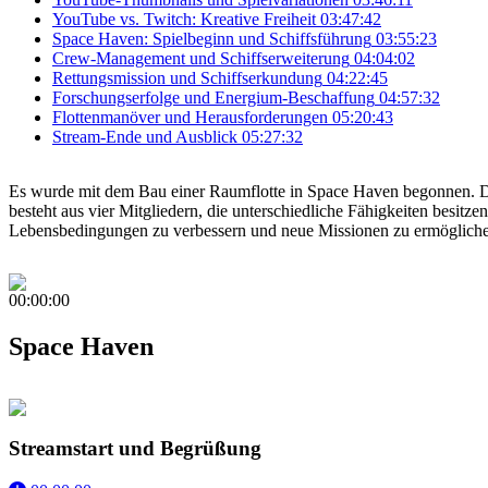
YouTube vs. Twitch: Kreative Freiheit
03:47:42
Space Haven: Spielbeginn und Schiffsführung
03:55:23
Crew-Management und Schiffserweiterung
04:04:02
Rettungsmission und Schiffserkundung
04:22:45
Forschungserfolge und Energium-Beschaffung
04:57:32
Flottenmanöver und Herausforderungen
05:20:43
Stream-Ende und Ausblick
05:27:32
Es wurde mit dem Bau einer Raumflotte in Space Haven begonnen. Das
besteht aus vier Mitgliedern, die unterschiedliche Fähigkeiten besitz
Lebensbedingungen zu verbessern und neue Missionen zu ermöglich
00:00:00
Space Haven
Streamstart und Begrüßung