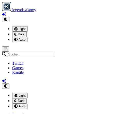
legends
⚔
army
Light
Dark
Auto
Twitch
Games
Kanäle
Light
Dark
Auto