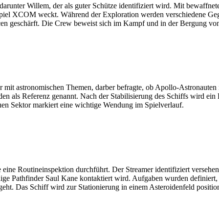
darunter Willem, der als guter Schütze identifiziert wird. Mit bewaffne
iel XCOM weckt. Während der Exploration werden verschiedene Gegens
en geschärft. Die Crew beweist sich im Kampf und in der Bergung vo
 mit astronomischen Themen, darber befragte, ob Apollo-Astronauten m
en als Referenz genannt. Nach der Stabilisierung des Schiffs wird e
euen Sektor markiert eine wichtige Wendung im Spielverlauf.
die eine Routineinspektion durchführt. Der Streamer identifiziert ver
ige Pathfinder Saul Kane kontaktiert wird. Aufgaben wurden definiert,
. Das Schiff wird zur Stationierung in einem Asteroidenfeld position