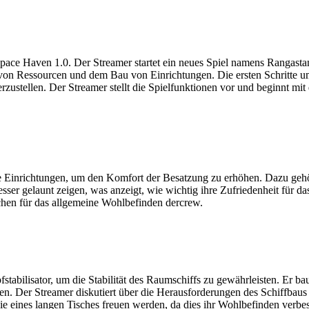
ace Haven 1.0. Der Streamer startet ein neues Spiel namens Rangasta
n Ressourcen und dem Bau von Einrichtungen. Die ersten Schritte umf
zustellen. Der Streamer stellt die Spielfunktionen vor und beginnt mi
e Einrichtungen, um den Komfort der Besatzung zu erhöhen. Dazu gehöre
sser gelaunt zeigen, was anzeigt, wie wichtig ihre Zufriedenheit für d
chen für das allgemeine Wohlbefinden dercrew.
mpfstabilisator, um die Stabilität des Raumschiffs zu gewährleisten. Er
gen. Der Streamer diskutiert über die Herausforderungen des Schiffbau
e eines langen Tisches freuen werden, da dies ihr Wohlbefinden verbes