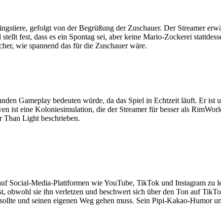
ingstiere, gefolgt von der Begrüßung der Zuschauer. Der Streamer erw
llt fest, dass es ein Spontag sei, aber keine Mario-Zockerei stattdes
icher, wie spannend das für die Zuschauer wäre.
den Gameplay bedeuten würde, da das Spiel in Echtzeit läuft. Er ist un
n ist eine Koloniesimulation, die der Streamer für besser als RimWorld
er Than Light beschrieben.
auf Social-Media-Plattformen wie YouTube, TikTok und Instagram zu l
st, obwohl sie ihn verletzen und beschwert sich über den Ton auf Tik
n sollte und seinen eigenen Weg gehen muss. Sein Pipi-Kakao-Humor und 