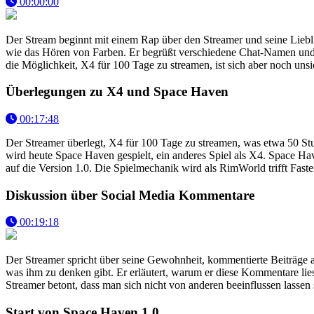
00:00:00
Der Stream beginnt mit einem Rap über den Streamer und seine Liebl
wie das Hören von Farben. Er begrüßt verschiedene Chat-Namen und ste
die Möglichkeit, X4 für 100 Tage zu streamen, ist sich aber noch uns
Überlegungen zu X4 und Space Haven
00:17:48
Der Streamer überlegt, X4 für 100 Tage zu streamen, was etwa 50 Stun
wird heute Space Haven gespielt, ein anderes Spiel als X4. Space Have
auf die Version 1.0. Die Spielmechanik wird als RimWorld trifft Fast
Diskussion über Social Media Kommentare
00:19:18
Der Streamer spricht über seine Gewohnheit, kommentierte Beiträge 
was ihm zu denken gibt. Er erläutert, warum er diese Kommentare lie
Streamer betont, dass man sich nicht von anderen beeinflussen lasse
Start von Space Haven 1.0