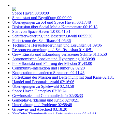
Space Haven
00:00:00
Streamstart und Begrüßung
00:00:00
Überlegungen zu X4 und Space Haven
00:17:48
Diskussion über Social Media Kommentare
00:19:18
Start von Space Haven 1.0
00:41:31
Schiffserweiterung und Besatzungswohl
00:55:36
Fortsetzung des Schiffbaus
01:05:36
Technische Herausforderungen und Lösungen
01:09:06
Ressourcensammlung und Schiffsausbau
01:10:51
Crew-Einsatz und Erkundung verlassener Schiffe
01:15:50
Astronomische Aspekte und Hypersprung
01:30:08
Polizeikontakt und Führung der Mission
01:43:00
Community-Interaktion und Humor
02:02:20
Kooperation mit anderen Streamern
02:11:43
Fortsetzung der Mission und Begegnung mit Saul Kane
02:13:
Handel und Personalauswahl
02:16:06
Überlegungen zu Spielewahl
02:23:58
Space Haven Gameplay
02:26:24
Gewinnspiel und Community-Info
02:38:33
Gameplay-Erklärung und Kritik
02:48:21
Unterhaltung und Probleme
02:58:48
Giveaway und Abschied
03:18:20
YouTube-Thumbnails und Spielvariationen
03:46:11