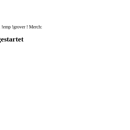
mp !grover ! Merch:
estartet