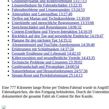
Gruppendynamik und Rollenverteilung
13:17:13
Lösungsfindung für Fahrradschäden
13:22:35
Fahrradprobleme und Lösungsansätze
13:24:53
Atmosphäre und Lageraufbau
13:27:49
Treffen mit Marian und Technikprobleme
13:30:09
Unterkünfte und menschliche Begegnungen
13:33:06
Speichenschäden und Reiseplanung
14:06:32
Content-Erstellung und Viewer-Interaktion
14:16:19
Rückblick auf den Tag und persönliche Eindrücke
14:19:47
Planung für den nächsten Tag
14:35:11
Abonnentenziel und YouTube-Anerkennung
14:36:40
Erfahrungen mit Schlafmasken
14:37:24
Gesunde Ernährung und Lebensstil
14:42:10
Kälteexposition und gesundheitliche Vorteile
14:43:35
Technische Probleme und Lösungen
23:39:02
Gastfreundschaft und Privatsphäre
24:00:54
Naturerlebnisse und Herausforderungen
24:57:36
Stream-Reset und Projektfortsetzung
25:14:13
Eine 777 Kilometer lange Reise per Tridem-Fahrrad wurde in Angrif
Fahrradspeichen, die den Fortgang behinderten. Durch die Unterstüt
dokumentiert die gesamte Fahrt als Content für ihre Kanäle.