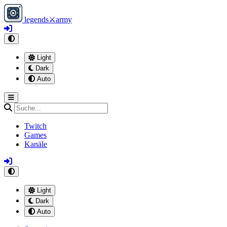
legends
⚔
army
Light
Dark
Auto
Twitch
Games
Kanäle
Light
Dark
Auto