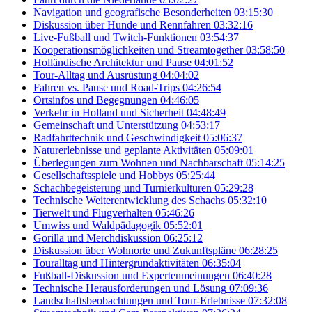
Navigation und geografische Besonderheiten
03:15:30
Diskussion über Hunde und Rennfahren
03:32:16
Live-Fußball und Twitch-Funktionen
03:54:37
Kooperationsmöglichkeiten und Streamtogether
03:58:50
Holländische Architektur und Pause
04:01:52
Tour-Alltag und Ausrüstung
04:04:02
Fahren vs. Pause und Road-Trips
04:26:54
Ortsinfos und Begegnungen
04:46:05
Verkehr in Holland und Sicherheit
04:48:49
Gemeinschaft und Unterstützung
04:53:17
Radfahrttechnik und Geschwindigkeit
05:06:37
Naturerlebnisse und geplante Aktivitäten
05:09:01
Überlegungen zum Wohnen und Nachbarschaft
05:14:25
Gesellschaftsspiele und Hobbys
05:25:44
Schachbegeisterung und Turnierkulturen
05:29:28
Technische Weiterentwicklung des Schachs
05:32:10
Tierwelt und Flugverhalten
05:46:26
Umwiss und Waldpädagogik
05:52:01
Gorilla und Merchdiskussion
06:25:12
Diskussion über Wohnorte und Zukunftspläne
06:28:25
Touralltag und Hintergrundaktivitäten
06:35:04
Fußball-Diskussion und Expertenmeinungen
06:40:28
Technische Herausforderungen und Lösung
07:09:36
Landschaftsbeobachtungen und Tour-Erlebnisse
07:32:08