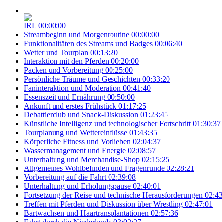
IRL
00:00:00
Streambeginn und Morgenroutine
00:00:00
Funktionalitäten des Streams und Badges
00:06:40
Wetter und Tourplan
00:13:20
Interaktion mit den Pferden
00:20:00
Packen und Vorbereitung
00:25:00
Persönliche Träume und Geschichten
00:33:20
Faninteraktion und Moderation
00:41:40
Essenszeit und Ernährung
00:50:00
Ankunft und erstes Frühstück
01:17:25
Debattierclub und Snack-Diskussion
01:23:45
Künstliche Intelligenz und technologischer Fortschritt
01:30:37
Tourplanung und Wettereinflüsse
01:43:35
Körperliche Fitness und Vorlieben
02:04:37
Wassermanagement und Energie
02:08:57
Unterhaltung und Merchandise-Shop
02:15:25
Allgemeines Wohlbefinden und Fragenrunde
02:28:21
Vorbereitung auf die Fahrt
02:39:08
Unterhaltung und Erholungspause
02:40:01
Fortsetzung der Reise und technische Herausforderungen
02:43
Treffen mit Pferden und Diskussion über Wrestling
02:47:01
Bartwachsen und Haartransplantationen
02:57:36
Fahrt durch die Niederlande
03:02:27