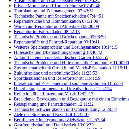
Streamtechnik und Cam-Perspektiven
07:36:24
Private Momente und Tour-Erlebnisse
07:42:46
Tourplanung und Zeitmanagement
07:43:51
Technische Panne mit Speichenschaden
07:44:51
Reparatursuche und Kommunikation
07:51:09
Warten auf Reparatur und Aktivitäten
08:00:09
Reparatur im Fahrradladen
08:52:13
Technische Probleme und Brückenpanne
09:08:50
Reparaturhilfe und Fahrrad-Reparatur
09:19:41
Weiteres Speichenproblem und Lösungsansätze
10:14:15
Hilfesuche und Übernachtungsplanung
10:40:42
Ankunft in einem niederländischen Garten
10:52:55
Technische Probleme und Hilfe durch die Community
11:00:00
Zusammenarbeit mit Gronkh und Merch-Präsentation
11:15:11
Zukunftspläne und persönliche Ziele
11:23:53
Sportdiskussionen und Reisefortschritt
11:41:59
Interaktion mit Zuschauern und spontane Aktionen
11:55:04
Unterhaltungskommentar und kreative Ideen
11:57:24
Reflexion über Tanzen und Musik
12:02:17
Breakdance Bewegungen und Begegnung mit einem Einheimi
Reiseplanung und Fahrradschäden
12:11:32
Technische Schwierigkeiten und Unterstützung
12:29:54
Ziele des Streams und Erzählstil
12:32:07
Beruflicher Hintergrund und Zielsetzung
12:52:34
Gastfreundschaft und Dankbarkeit
13:03:33