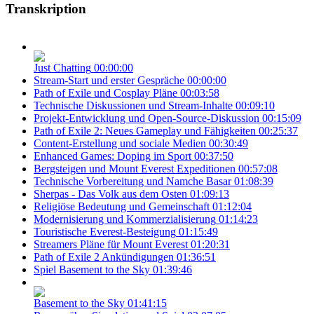
Transkription
Just Chatting
00:00:00
Stream-Start und erster Gespräche
00:00:00
Path of Exile und Cosplay Pläne
00:03:58
Technische Diskussionen und Stream-Inhalte
00:09:10
Projekt-Entwicklung und Open-Source-Diskussion
00:15:09
Path of Exile 2: Neues Gameplay und Fähigkeiten
00:25:37
Content-Erstellung und sociale Medien
00:30:49
Enhanced Games: Doping im Sport
00:37:50
Bergsteigen und Mount Everest Expeditionen
00:57:08
Technische Vorbereitung und Namche Basar
01:08:39
Sherpas - Das Volk aus dem Osten
01:09:13
Religiöse Bedeutung und Gemeinschaft
01:12:04
Modernisierung und Kommerzialisierung
01:14:23
Touristische Everest-Besteigung
01:15:49
Streamers Pläne für Mount Everest
01:20:31
Path of Exile 2 Ankündigungen
01:36:51
Spiel Basement to the Sky
01:39:46
Basement to the Sky
01:41:15