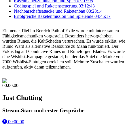
Rasenmäher-Simulation und Spiel
03:07:05
Codingspiel und Raketensteuerung
03:12:43
Nachbarschaftsattacke und Raketenbau
03:28:14
Erfolgreiche Raketenmission und Spielende
04:45:17
Ein neuer Titel im Bereich Path of Exile wurde mit interessanten
Fähigkeitsmechaniken vorgestellt. Besonders hervorgehoben
wurden Runes, die KaltSchaden verursachen. Es wurde erklärt, wie
Runic Ward als alternative Ressource zu Mana funktioniert. Der
Fokus lag auf Conducive Runes und Runeforged Blades. Es wurde
eine Wishlist-Kampagne gestartet, bei der das Spiel die Marke von
7000 Wishlist-Einträgen erreichen soll. Mehrere Zuschauer wurden
aufgerufen, aktiv daran teilzunehmen.
00:00:00
Just Chatting
Stream-Start und erster Gespräche
00:00:00