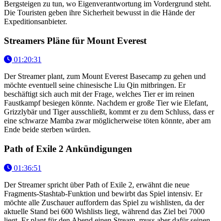
Bergsteigen zu tun, wo Eigenverantwortung im Vordergrund steht.
Die Touristen geben ihre Sicherheit bewusst in die Hände der
Expeditionsanbieter.
Streamers Pläne für Mount Everest
01:20:31
Der Streamer plant, zum Mount Everest Basecamp zu gehen und
möchte eventuell seine chinesische Liu Qin mitbringen. Er
beschäftigt sich auch mit der Frage, welches Tier er im reinen
Faustkampf besiegen könnte. Nachdem er große Tier wie Elefant,
Grizzlybär und Tiger ausschließt, kommt er zu dem Schluss, dass er
eine schwarze Mamba zwar möglicherweise töten könnte, aber am
Ende beide sterben würden.
Path of Exile 2 Ankündigungen
01:36:51
Der Streamer spricht über Path of Exile 2, erwähnt die neue
Fragments-Stashtab-Funktion und bewirbt das Spiel intensiv. Er
möchte alle Zuschauer auffordern das Spiel zu wishlisten, da der
aktuelle Stand bei 600 Wishlists liegt, während das Ziel bei 7000
liegt. Er plant für den Abend einen Stream, muss aber dafür seinen