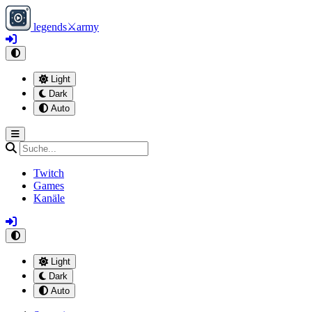
legends
⚔
army
Light
Dark
Auto
Twitch
Games
Kanäle
Light
Dark
Auto