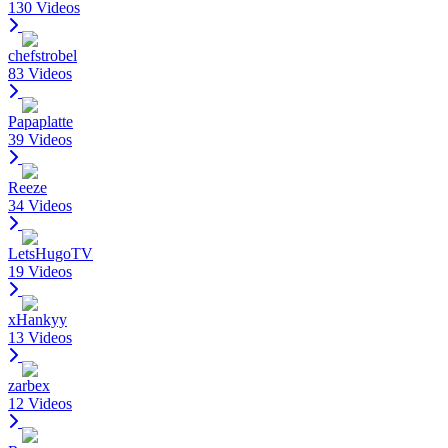
130 Videos
chefstrobel
83 Videos
Papaplatte
39 Videos
Reeze
34 Videos
LetsHugoTV
19 Videos
xHankyy
13 Videos
zarbex
12 Videos