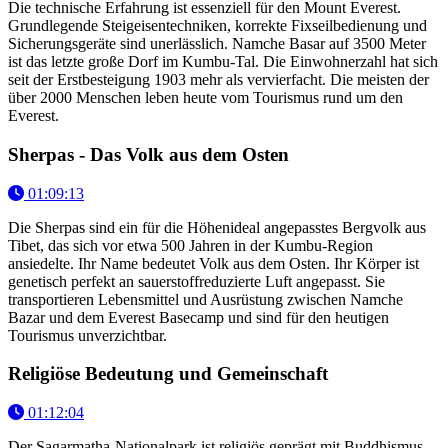
Die technische Erfahrung ist essenziell für den Mount Everest.
Grundlegende Steigeisentechniken, korrekte Fixseilbedienung und
Sicherungsgeräte sind unerlässlich. Namche Basar auf 3500 Meter
ist das letzte große Dorf im Kumbu-Tal. Die Einwohnerzahl hat sich
seit der Erstbesteigung 1903 mehr als vervierfacht. Die meisten der
über 2000 Menschen leben heute vom Tourismus rund um den
Everest.
Sherpas - Das Volk aus dem Osten
01:09:13
Die Sherpas sind ein für die Höhenideal angepasstes Bergvolk aus
Tibet, das sich vor etwa 500 Jahren in der Kumbu-Region
ansiedelte. Ihr Name bedeutet Volk aus dem Osten. Ihr Körper ist
genetisch perfekt an sauerstoffreduzierte Luft angepasst. Sie
transportieren Lebensmittel und Ausrüstung zwischen Namche
Bazar und dem Everest Basecamp und sind für den heutigen
Tourismus unverzichtbar.
Religiöse Bedeutung und Gemeinschaft
01:12:04
Der Sagarmatha-Nationalpark ist religiös geprägt mit Buddhismus,