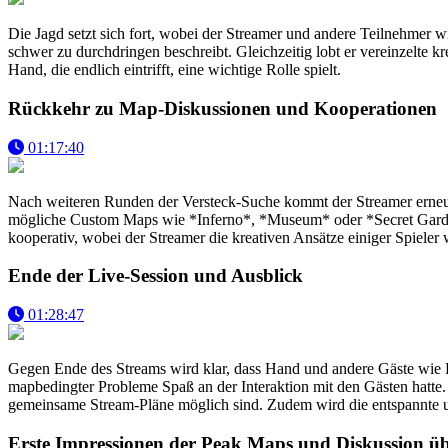
Die Jagd setzt sich fort, wobei der Streamer und andere Teilnehmer wi
schwer zu durchdringen beschreibt. Gleichzeitig lobt er vereinzelte k
Hand, die endlich eintrifft, eine wichtige Rolle spielt.
Rückkehr zu Map-Diskussionen und Kooperationen
01:17:40
Nach weiteren Runden der Versteck-Suche kommt der Streamer erneut au
mögliche Custom Maps wie *Inferno*, *Museum* oder *Secret Garden*
kooperativ, wobei der Streamer die kreativen Ansätze einiger Spieler 
Ende der Live-Session und Ausblick
01:28:47
Gegen Ende des Streams wird klar, dass Hand und andere Gäste wie Ka
mapbedingter Probleme Spaß an der Interaktion mit den Gästen hatte.
gemeinsame Stream-Pläne möglich sind. Zudem wird die entspannte u
Erste Impressionen der Peak Maps und Diskussion ü