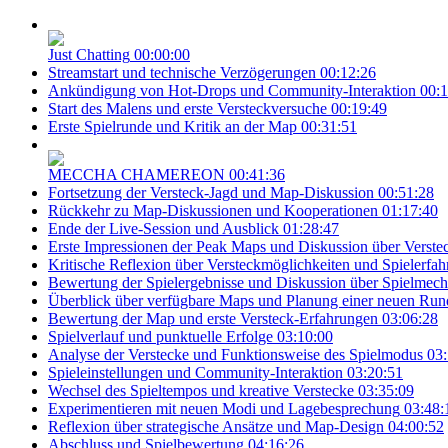
Just Chatting
00:00:00
Streamstart und technische Verzögerungen
00:12:26
Ankündigung von Hot-Drops und Community-Interaktion
00:1
Start des Malens und erste Versteckversuche
00:19:49
Erste Spielrunde und Kritik an der Map
00:31:51
MECCHA CHAMEREON
00:41:36
Fortsetzung der Versteck-Jagd und Map-Diskussion
00:51:28
Rückkehr zu Map-Diskussionen und Kooperationen
01:17:40
Ende der Live-Session und Ausblick
01:28:47
Erste Impressionen der Peak Maps und Diskussion über Verst
Kritische Reflexion über Versteckmöglichkeiten und Spielerfa
Bewertung der Spielergebnisse und Diskussion über Spielmec
Überblick über verfügbare Maps und Planung einer neuen Run
Bewertung der Map und erste Versteck-Erfahrungen
03:06:28
Spielverlauf und punktuelle Erfolge
03:10:00
Analyse der Verstecke und Funktionsweise des Spielmodus
03:
Spieleinstellungen und Community-Interaktion
03:20:51
Wechsel des Spieltempos und kreative Verstecke
03:35:09
Experimentieren mit neuen Modi und Lagebesprechung
03:48:
Reflexion über strategische Ansätze und Map-Design
04:00:52
Abschluss und Spielbewertung
04:16:26