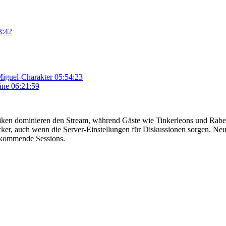
3:42
iguel-Charakter
05:54:23
äne
06:21:59
iken dominieren den Stream, während Gäste wie Tinkerleons und Rabe 
cker, auch wenn die Server-Einstellungen für Diskussionen sorgen. 
 kommende Sessions.