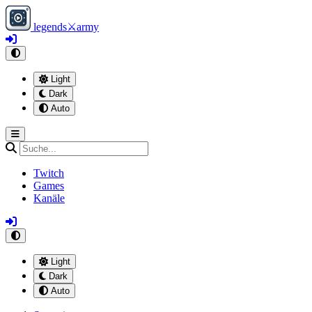
legends
⚔
army
Light
Dark
Auto
Twitch
Games
Kanäle
Light
Dark
Auto