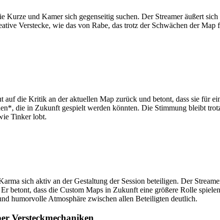
e Kurze und Kamer sich gegenseitig suchen. Der Streamer äußert sich er
reative Verstecke, wie das von Rabe, das trotz der Schwächen der Map fu
f die Kritik an der aktuellen Map zurück und betont, dass sie für ein 
, die in Zukunft gespielt werden könnten. Die Stimmung bleibt trotz
wie Tinker lobt.
rma sich aktiv an der Gestaltung der Session beteiligen. Der Streamer
 Er betont, dass die Custom Maps in Zukunft eine größere Rolle spiel
nd humorvolle Atmosphäre zwischen allen Beteiligten deutlich.
ber Versteckmechaniken