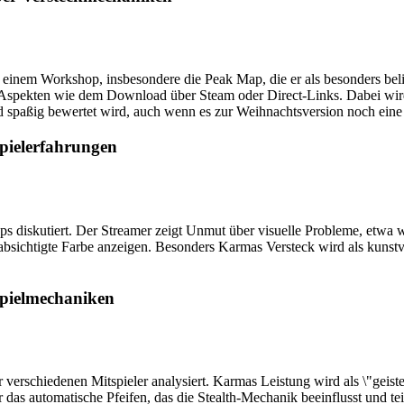
inem Workshop, insbesondere die Peak Map, die er als besonders belieb
n Aspekten wie dem Download über Steam oder Direct-Links. Dabei wird
nd spaßig bewertet wird, auch wenn es zur Weihnachtsversion noch eine
Spielerfahrungen
aps diskutiert. Der Streamer zeigt Unmut über visuelle Probleme, et
beabsichtigte Farbe anzeigen. Besonders Karmas Versteck wird als kuns
Spielmechaniken
verschiedenen Mitspieler analysiert. Karmas Leistung wird als \"geist
das automatische Pfeifen, das die Stealth-Mechanik beeinflusst und te