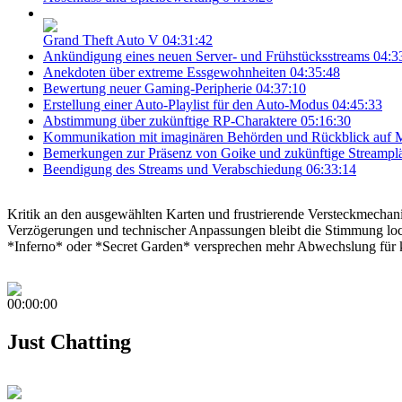
Grand Theft Auto V
04:31:42
Ankündigung eines neuen Server- und Frühstücksstreams
04:3
Anekdoten über extreme Essgewohnheiten
04:35:48
Bewertung neuer Gaming-Peripherie
04:37:10
Erstellung einer Auto-Playlist für den Auto-Modus
04:45:33
Abstimmung über zukünftige RP-Charaktere
05:16:30
Kommunikation mit imaginären Behörden und Rückblick auf M
Bemerkungen zur Präsenz von Goike und zukünftige Streampl
Beendigung des Streams und Verabschiedung
06:33:14
Kritik an den ausgewählten Karten und frustrierende Versteckmechan
Verzögerungen und technischer Anpassungen bleibt die Stimmung lo
*Inferno* oder *Secret Garden* versprechen mehr Abwechslung für
00:00:00
Just Chatting