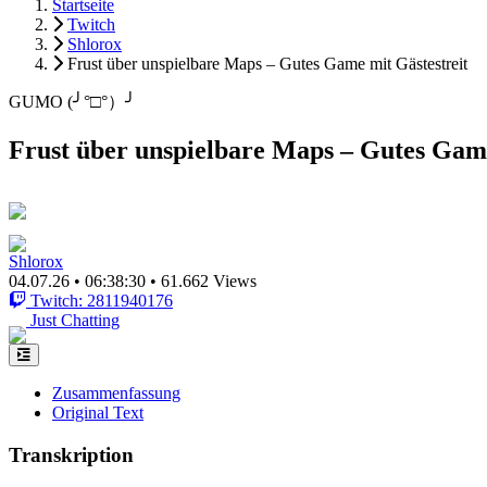
Startseite
Twitch
Shlorox
Frust über unspielbare Maps – Gutes Game mit Gästestreit
GUMO (╯°□°）╯
Frust über unspielbare Maps – Gutes Game
Shlorox
04.07.26
•
06:38:30
•
61.662 Views
Twitch: 2811940176
Just Chatting
Zusammenfassung
Original Text
Transkription