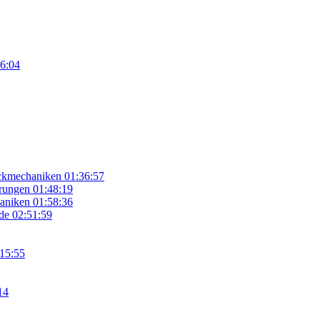
6:04
eckmechaniken
01:36:57
hrungen
01:48:19
haniken
01:58:36
de
02:51:59
15:55
14