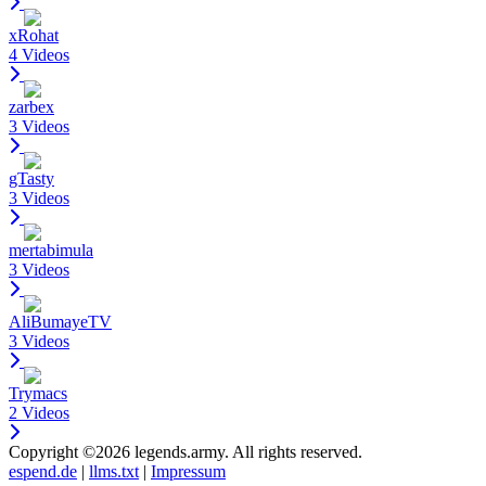
xRohat
4 Videos
zarbex
3 Videos
gTasty
3 Videos
mertabimula
3 Videos
AliBumayeTV
3 Videos
Trymacs
2 Videos
Copyright ©2026 legends.army. All rights reserved.
espend.de
|
llms.txt
|
Impressum