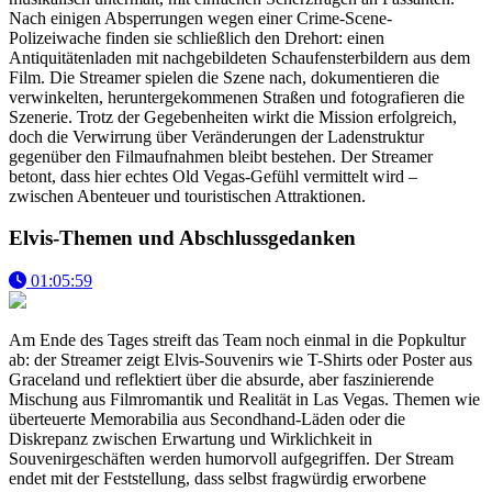
Nach einigen Absperrungen wegen einer Crime-Scene-
Polizeiwache finden sie schließlich den Drehort: einen
Antiquitätenladen mit nachgebildeten Schaufensterbildern aus dem
Film. Die Streamer spielen die Szene nach, dokumentieren die
verwinkelten, heruntergekommenen Straßen und fotografieren die
Szenerie. Trotz der Gegebenheiten wirkt die Mission erfolgreich,
doch die Verwirrung über Veränderungen der Ladenstruktur
gegenüber den Filmaufnahmen bleibt bestehen. Der Streamer
betont, dass hier echtes Old Vegas-Gefühl vermittelt wird –
zwischen Abenteuer und touristischen Attraktionen.
Elvis-Themen und Abschlussgedanken
01:05:59
Am Ende des Tages streift das Team noch einmal in die Popkultur
ab: der Streamer zeigt Elvis-Souvenirs wie T-Shirts oder Poster aus
Graceland und reflektiert über die absurde, aber faszinierende
Mischung aus Filmromantik und Realität in Las Vegas. Themen wie
überteuerte Memorabilia aus Secondhand-Läden oder die
Diskrepanz zwischen Erwartung und Wirklichkeit in
Souvenirgeschäften werden humorvoll aufgegriffen. Der Stream
endet mit der Feststellung, dass selbst fragwürdig erworbene