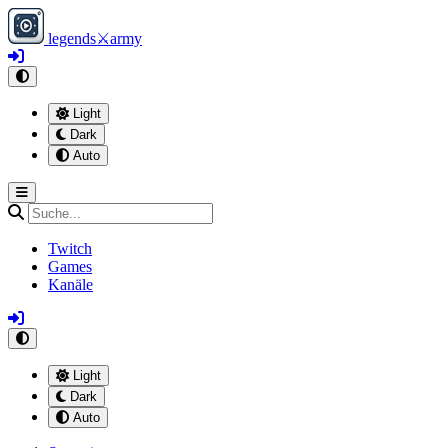
legends
⚔
army
Light
Dark
Auto
Twitch
Games
Kanäle
Light
Dark
Auto