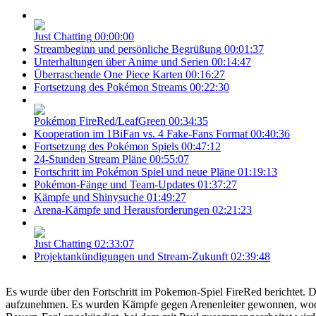
Just Chatting
00:00:00
Streambeginn und persönliche Begrüßung
00:01:37
Unterhaltungen über Anime und Serien
00:14:47
Überraschende One Piece Karten
00:16:27
Fortsetzung des Pokémon Streams
00:22:30
Pokémon FireRed/LeafGreen
00:34:35
Kooperation im 1BiFan vs. 4 Fake-Fans Format
00:40:36
Fortsetzung des Pokémon Spiels
00:47:12
24-Stunden Stream Pläne
00:55:07
Fortschritt im Pokémon Spiel und neue Pläne
01:19:13
Pokémon-Fänge und Team-Updates
01:37:27
Kämpfe und Shinysuche
01:49:27
Arena-Kämpfe und Herausforderungen
02:21:23
Just Chatting
02:33:07
Projektankündigungen und Stream-Zukunft
02:39:48
Es wurde über den Fortschritt im Pokemon-Spiel FireRed berichtet. 
aufzunehmen. Es wurden Kämpfe gegen Arenenleiter gewonnen, wodurc