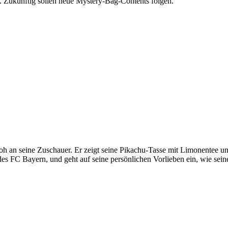
. Zukünftig sollen neue Mystery-Bag-Contents folgen.
 an seine Zuschauer. Er zeigt seine Pikachu-Tasse mit Limonentee und s
 des FC Bayern, und geht auf seine persönlichen Vorlieben ein, wie se