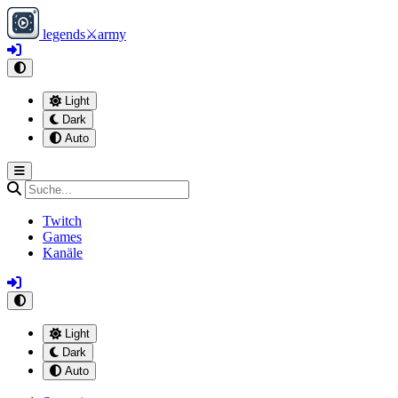
legends
⚔
army
Light
Dark
Auto
Twitch
Games
Kanäle
Light
Dark
Auto