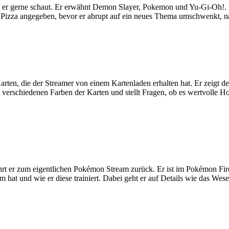
e er gerne schaut. Er erwähnt Demon Slayer, Pokemon und Yu-Gi-Oh!. E
er Pizza angegeben, bevor er abrupt auf ein neues Thema umschwenkt, 
Karten, die der Streamer von einem Kartenladen erhalten hat. Er zeigt 
e verschiedenen Farben der Karten und stellt Fragen, ob es wertvolle Ho
t er zum eigentlichen Pokémon Stream zurück. Er ist im Pokémon Fire
 hat und wie er diese trainiert. Dabei geht er auf Details wie das We