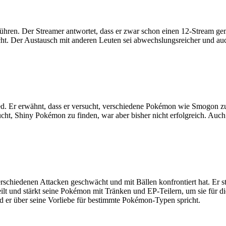
ühren. Der Streamer antwortet, dass er zwar schon einen 12-Stream gem
ht. Der Austausch mit anderen Leuten sei abwechslungsreicher und auch
Red. Er erwähnt, dass er versucht, verschiedene Pokémon wie Smogon z
rsucht, Shiny Pokémon zu finden, war aber bisher nicht erfolgreich. Au
rschiedenen Attacken geschwächt und mit Bällen konfrontiert hat. Er st
heilt und stärkt seine Pokémon mit Tränken und EP-Teilern, um sie für 
er über seine Vorliebe für bestimmte Pokémon-Typen spricht.