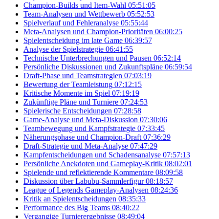
Champion-Builds und Item-Wahl
05:51:05
Team-Analysen und Wettbewerb
05:52:53
Spielverlauf und Fehleranalyse
05:55:44
Meta-Analysen und Champion-Prioritäten
06:00:25
Spielentscheidung im late Game
06:39:57
Analyse der Spielstrategie
06:41:55
Technische Unterbrechungen und Pausen
06:52:14
Persönliche Diskussionen und Zukunftspläne
06:59:54
Draft-Phase und Teamstrategien
07:03:19
Bewertung der Teamleistung
07:12:15
Kritische Momente im Spiel
07:19:19
Zukünftige Pläne und Turniere
07:24:53
Spielerische Entscheidungen
07:28:58
Game-Analyse und Meta-Diskussion
07:30:06
Teambewegung und Kampfstrategie
07:33:45
Näherungsphase und Champion-Draft
07:36:29
Draft-Strategie und Meta-Analyse
07:47:29
Kampfentscheidungen und Schadensanalyse
07:57:13
Persönliche Anekdoten und Gameplay-Kritik
08:02:01
Spielende und reflektierende Kommentare
08:09:58
Diskussion über Labubu-Sammlerfigur
08:18:57
League of Legends Gameplay-Analysen
08:24:36
Kritik an Spielentscheidungen
08:35:33
Performance des Big Teams
08:40:22
Vergangige Turnierergebnisse
08:49:04