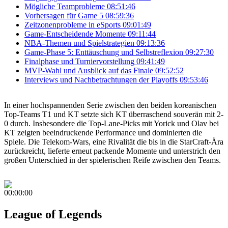
Mögliche Teamprobleme
08:51:46
Vorhersagen für Game 5
08:59:36
Zeitzonenprobleme in eSports
09:01:49
Game-Entscheidende Momente
09:11:44
NBA-Themen und Spielstrategien
09:13:36
Game-Phase 5: Enttäuschung und Selbstreflexion
09:27:30
Finalphase und Turniervorstellung
09:41:49
MVP-Wahl und Ausblick auf das Finale
09:52:52
Interviews und Nachbetrachtungen der Playoffs
09:53:46
In einer hochspannenden Serie zwischen den beiden koreanischen
Top-Teams T1 und KT setzte sich KT überraschend souverän mit 2-
0 durch. Insbesondere die Top-Lane-Picks mit Yorick und Olav bei
KT zeigten beeindruckende Performance und dominierten die
Spiele. Die Telekom-Wars, eine Rivalität die bis in die StarCraft-Ära
zurückreicht, lieferte erneut packende Momente und unterstrich den
großen Unterschied in der spielerischen Reife zwischen den Teams.
00:00:00
League of Legends