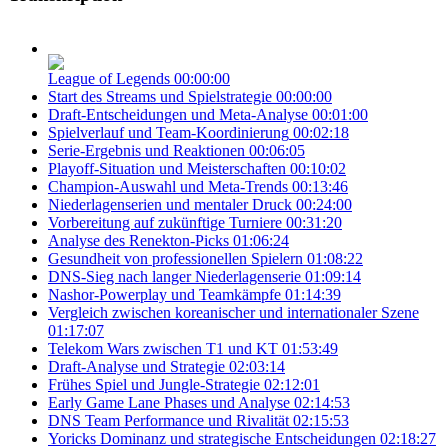
League of Legends
00:00:00
Start des Streams und Spielstrategie
00:00:00
Draft-Entscheidungen und Meta-Analyse
00:01:00
Spielverlauf und Team-Koordinierung
00:02:18
Serie-Ergebnis und Reaktionen
00:06:05
Playoff-Situation und Meisterschaften
00:10:02
Champion-Auswahl und Meta-Trends
00:13:46
Niederlagenserien und mentaler Druck
00:24:00
Vorbereitung auf zukünftige Turniere
00:31:20
Analyse des Renekton-Picks
01:06:24
Gesundheit von professionellen Spielern
01:08:22
DNS-Sieg nach langer Niederlagenserie
01:09:14
Nashor-Powerplay und Teamkämpfe
01:14:39
Vergleich zwischen koreanischer und internationaler Szene
01:17:07
Telekom Wars zwischen T1 und KT
01:53:49
Draft-Analyse und Strategie
02:03:14
Frühes Spiel und Jungle-Strategie
02:12:01
Early Game Lane Phases und Analyse
02:14:53
DNS Team Performance und Rivalität
02:15:53
Yoricks Dominanz und strategische Entscheidungen
02:18:27