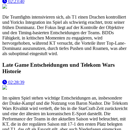
02:23:40
Die Teamfights intensivieren sich, als T1 einen Drachen kontrolliert
und Yoricks Integration ins Spiel als schwierig erachtet, trotz seiner
frühen Dominanz. Der Fokus liegt auf der Kontrolle der Objektive
und den Timing-basierten Entscheidungen der Teams. BDDs
Fähigkeit, in kritischen Momenten zu engagieren, wird
hervorgehoben, während KT versucht, die Vorteile ihrer Top-Lane-
Dominanz auszunutzen, durch tiefes Pushen und Roamen, was aber
als suboptimal eingestuft wird.
Late Game Entscheidungen und Telekom Wars
Historie
02:28:39
Im späten Spiel stehen wichtige Entscheidungen an, insbesondere
der Drake-Kampf und die Nutzung von Baron Nashor. Die Telekom
Wars Rivalität wird vertieft, die bis in die StarCraft-Zeit zurückreicht
und eine der ältesten im koreanischen E-Sport darstellt. Die
Performance der Teams in der aktuellen Saison wird beleuchtet, mit
KT, die in der regulären Saison mit 17-1 den ersten Platz belegten
und T1, das oft als Favorit gilt, aber auch Niederlagen einstecken