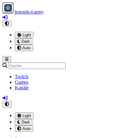
legends
⚔
army
Light
Dark
Auto
Twitch
Games
Kanäle
Light
Dark
Auto