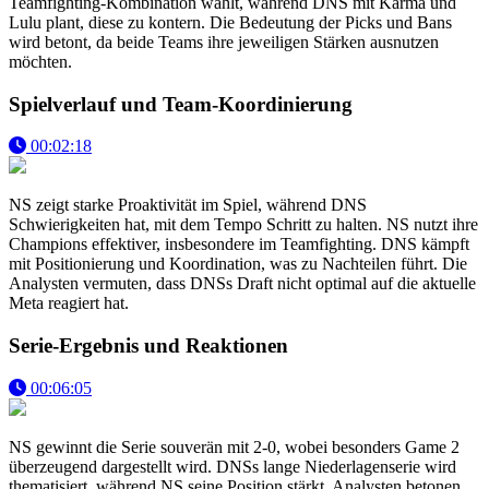
Teamfighting-Kombination wählt, während DNS mit Karma und
Lulu plant, diese zu kontern. Die Bedeutung der Picks und Bans
wird betont, da beide Teams ihre jeweiligen Stärken ausnutzen
möchten.
Spielverlauf und Team-Koordinierung
00:02:18
NS zeigt starke Proaktivität im Spiel, während DNS
Schwierigkeiten hat, mit dem Tempo Schritt zu halten. NS nutzt ihre
Champions effektiver, insbesondere im Teamfighting. DNS kämpft
mit Positionierung und Koordination, was zu Nachteilen führt. Die
Analysten vermuten, dass DNSs Draft nicht optimal auf die aktuelle
Meta reagiert hat.
Serie-Ergebnis und Reaktionen
00:06:05
NS gewinnt die Serie souverän mit 2-0, wobei besonders Game 2
überzeugend dargestellt wird. DNSs lange Niederlagenserie wird
thematisiert, während NS seine Position stärkt. Analysten betonen