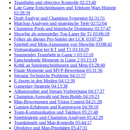
Teamfights und objective Kontrolle
02:23:40
Late Game Entscheidungen und Telekom Wars Historie
02:28:39
Draft Analyse und Champion Synergien
02:31:51
Matchup Analysen und strategische Tiefe
02:52:04
Champion Pools und historische Dominanz
02:57:47
Showbie als potenzieller Top-Laner für T1
03:06:18
Felker als ältester Pro-Spieler der LCK
03:07:39
Spielstil und Meta-Anpassung von Showbie
03:08:42
Vertragsituation bei KT und T1
03:10:29
Spannendes Teamfight in Game 1
03:12:10
Entscheidende Momente in Game 2
03:15:19
Kritik an Spielentscheidungen und Meta
03:28:40
Finale Momente und MVP-Bewertung
03:31:56
Streams Technische Probleme
04:11:57
E-Sports in den Medien
04:12:39
Gameplay-Strategie
04:13:38
Alltagsroutine und Stream-Vorbereitung
04:17:37
Champion-Auswahl und Item-Builds
04:19:23
Map-Bewegungen und Vision Control
04:21:28
Gaming-Erfahrung und Karriereweg
04:39:10
Team-Kommunikation und Taktiken
05:21:48
Spielstrategie und Champion-Analysen
05:42:29
Teamkämpfe und Map-Kontrolle
05:44:17
Objektive und Map-Prioritäten
05:47:31