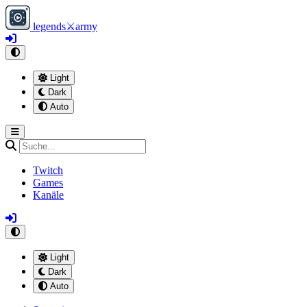
legends
⚔
army
Light
Dark
Auto
Twitch
Games
Kanäle
Light
Dark
Auto