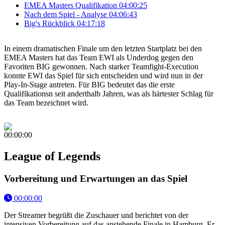
EMEA Masters Qualifikation
04:00:25
Nach dem Spiel - Analyse
04:06:43
Big's Rückblick
04:17:18
In einem dramatischen Finale um den letzten Startplatz bei den
EMEA Masters hat das Team EWI als Underdog gegen den
Favoriten BIG gewonnen. Nach starker Teamfight-Execution
konnte EWI das Spiel für sich entscheiden und wird nun in der
Play-In-Stage antreten. Für BIG bedeutet das die erste
Qualifikationsn seit anderthalb Jahren, was als härtester Schlag für
das Team bezeichnet wird.
00:00:00
League of Legends
Vorbereitung und Erwartungen an das Spiel
00:00:00
Der Streamer begrüßt die Zuschauer und berichtet von der
intensiven Vorbereitung auf das anstehende Finale in Hamburg. Er