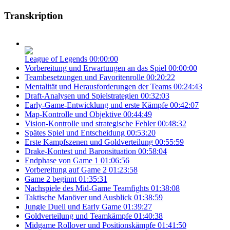
Transkription
League of Legends
00:00:00
Vorbereitung und Erwartungen an das Spiel
00:00:00
Teambesetzungen und Favoritenrolle
00:20:22
Mentalität und Herausforderungen der Teams
00:24:43
Draft-Analysen und Spielstrategien
00:32:03
Early-Game-Entwicklung und erste Kämpfe
00:42:07
Map-Kontrolle und Objektive
00:44:49
Vision-Kontrolle und strategische Fehler
00:48:32
Spätes Spiel und Entscheidung
00:53:20
Erste Kampfszenen und Goldverteilung
00:55:59
Drake-Kontest und Baronsituation
00:58:04
Endphase von Game 1
01:06:56
Vorbereitung auf Game 2
01:23:58
Game 2 beginnt
01:35:31
Nachspiele des Mid-Game Teamfights
01:38:08
Taktische Manöver und Ausblick
01:38:59
Jungle Duell und Early Game
01:39:27
Goldverteilung und Teamkämpfe
01:40:38
Midgame Rollover und Positionskämpfe
01:41:50