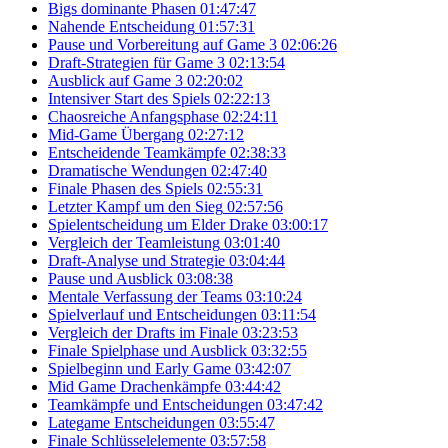
Bigs dominante Phasen
01:47:47
Nahende Entscheidung
01:57:31
Pause und Vorbereitung auf Game 3
02:06:26
Draft-Strategien für Game 3
02:13:54
Ausblick auf Game 3
02:20:02
Intensiver Start des Spiels
02:22:13
Chaosreiche Anfangsphase
02:24:11
Mid-Game Übergang
02:27:12
Entscheidende Teamkämpfe
02:38:33
Dramatische Wendungen
02:47:40
Finale Phasen des Spiels
02:55:31
Letzter Kampf um den Sieg
02:57:56
Spielentscheidung um Elder Drake
03:00:17
Vergleich der Teamleistung
03:01:40
Draft-Analyse und Strategie
03:04:44
Pause und Ausblick
03:08:38
Mentale Verfassung der Teams
03:10:24
Spielverlauf und Entscheidungen
03:11:54
Vergleich der Drafts im Finale
03:23:53
Finale Spielphase und Ausblick
03:32:55
Spielbeginn und Early Game
03:42:07
Mid Game Drachenkämpfe
03:44:42
Teamkämpfe und Entscheidungen
03:47:42
Lategame Entscheidungen
03:55:47
Finale Schlüsselelemente
03:57:58