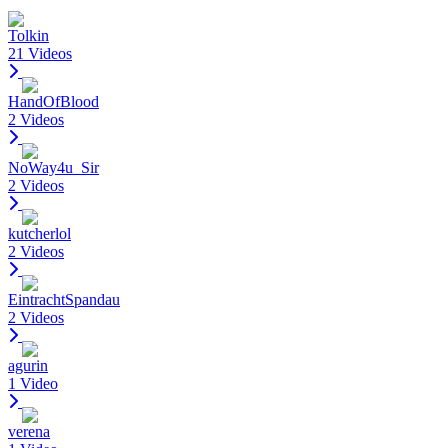
Tolkin
21 Videos
HandOfBlood
2 Videos
NoWay4u_Sir
2 Videos
kutcherlol
2 Videos
EintrachtSpandau
2 Videos
agurin
1 Video
verena