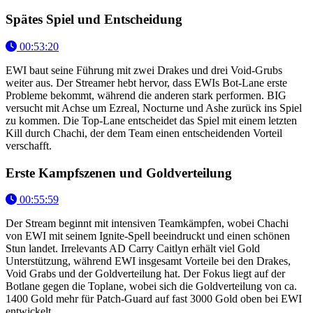
Spätes Spiel und Entscheidung
00:53:20
EWI baut seine Führung mit zwei Drakes und drei Void-Grubs
weiter aus. Der Streamer hebt hervor, dass EWIs Bot-Lane erste
Probleme bekommt, während die anderen stark performen. BIG
versucht mit Achse um Ezreal, Nocturne und Ashe zurück ins Spiel
zu kommen. Die Top-Lane entscheidet das Spiel mit einem letzten
Kill durch Chachi, der dem Team einen entscheidenden Vorteil
verschafft.
Erste Kampfszenen und Goldverteilung
00:55:59
Der Stream beginnt mit intensiven Teamkämpfen, wobei Chachi
von EWI mit seinem Ignite-Spell beeindruckt und einen schönen
Stun landet. Irrelevants AD Carry Caitlyn erhält viel Gold
Unterstützung, während EWI insgesamt Vorteile bei den Drakes,
Void Grabs und der Goldverteilung hat. Der Fokus liegt auf der
Botlane gegen die Toplane, wobei sich die Goldverteilung von ca.
1400 Gold mehr für Patch-Guard auf fast 3000 Gold oben bei EWI
entwickelt.