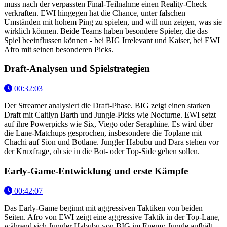
muss nach der verpassten Final-Teilnahme einen Reality-Check
verkraften. EWI hingegen hat die Chance, unter falschen
Umständen mit hohem Ping zu spielen, und will nun zeigen, was sie
wirklich können. Beide Teams haben besondere Spieler, die das
Spiel beeinflussen können - bei BIG Irrelevant und Kaiser, bei EWI
Afro mit seinen besonderen Picks.
Draft-Analysen und Spielstrategien
00:32:03
Der Streamer analysiert die Draft-Phase. BIG zeigt einen starken
Draft mit Caitlyn Barth und Jungle-Picks wie Nocturne. EWI setzt
auf ihre Powerpicks wie Six, Viego oder Seraphine. Es wird über
die Lane-Matchups gesprochen, insbesondere die Toplane mit
Chachi auf Sion und Botlane. Jungler Habubu und Dara stehen vor
der Kruxfrage, ob sie in die Bot- oder Top-Side gehen sollen.
Early-Game-Entwicklung und erste Kämpfe
00:42:07
Das Early-Game beginnt mit aggressiven Taktiken von beiden
Seiten. Afro von EWI zeigt eine aggressive Taktik in der Top-Lane,
während sich Jungler Habubu von BIG im Enemy-Jungle aufhält.