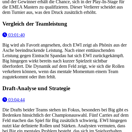
und der Gewinner erhält die Chance, sich in der Play-In-Stage für
die EMEA Masters zu qualifizieren. Dieser Verlierer scheidet aus
dem Turnier aus, was den Druck zusätzlich erhöht.
Vergleich der Teamleistung
03:01:40
Big wird als Favorit angesehen, doch EWI zeigt als Phönix aus der
Asche beeindruckende Leistung. Nach einer enttäuschenden
Leistung gegen Eintracht Spandau hat sich EWI zurückgekämpft.
Big hingegen wirkt bereits nach kurzer Spielzeit sichtbar
überfordert. Die Dynamik auf dem Feld zeigt, wie sich die Rollen
verkehren können, wenn das mentale Momentum einem Team
zugutekommt oder ihm fehlt.
Draft-Analyse und Strategie
03:04:44
Die Drafts beider Teams stehen im Fokus, besonders bei Big gibt es
Bedenken hinsichtlich der Championauswahl. Fünf Carries auf dem
Feld machen das Spiel für Big zusätzlich schwierig. EWI hingegen
nutzt klar definierte Rollen und Stärken. Analysten vermuten, dass
bei Big ein mentales Problem besteht, das sich im Spielverhalten