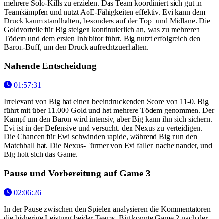
mehrere Solo-Kills zu erzielen. Das Team koordiniert sich gut in
Teamkämpfen und nutzt AoE-Fähigkeiten effektiv. Evi kann dem
Druck kaum standhalten, besonders auf der Top- und Midlane. Die
Goldvorteile für Big steigen kontinuierlich an, was zu mehreren
Tödem und dem ersten Inhibitor führt. Big nutzt erfolgreich den
Baron-Buff, um den Druck aufrechtzuerhalten.
Nahende Entscheidung
01:57:31
Irrelevant von Big hat einen beeindruckenden Score von 11-0. Big
führt mit über 11.000 Gold und hat mehrere Tödem genommen. Der
Kampf um den Baron wird intensiv, aber Big kann ihn sich sichern.
Evi ist in der Defensive und versucht, den Nexus zu verteidigen.
Die Chancen für Ewi schwinden rapide, während Big nun den
Matchball hat. Die Nexus-Türmer von Evi fallen nacheinander, und
Big holt sich das Game.
Pause und Vorbereitung auf Game 3
02:06:26
In der Pause zwischen den Spielen analysieren die Kommentatoren
die bisherige Leistung beider Teams. Big konnte Game 2 nach der