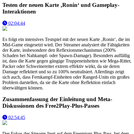
Testen der neuen Karte ‚Ronin‘ und Gameplay-
Interaktionen
02:04:44
Es folgt ein intensives Testspiel mit der neuen Karte ‚Ronin‘, die im
Mid-Game eingesetzt wird. Der Streamer analysiert die Fähigkeiten
der Karte, insbesondere den Reflexionsmechanismus (200%
Schaden bei Nahkampf- oder Spawn-Damage). Besonders auffällig
ist, dass die Karte gegen gängige Truppeneinheiten wie Mega-Ritter,
Packer oder Schweinereiter extrem effektiv wirkt, da sie deren
Damage reflektiert und so zu 100% neutralisiert. Allerdings zeigt
sich auch, dass Fernkampf-Einheiten oder Ranged-Units ein großes
Problem darstellen, da sie die Karte ohne Reflektion einfach
überwältigen können.
Zusammenfassung der Einleitung und Meta-
Diskussionen des Free2Play-Plus-Passes
02:54:45
Der Fokus des Streams liegt auf dem Freemium-Plus-Pass, bei dem