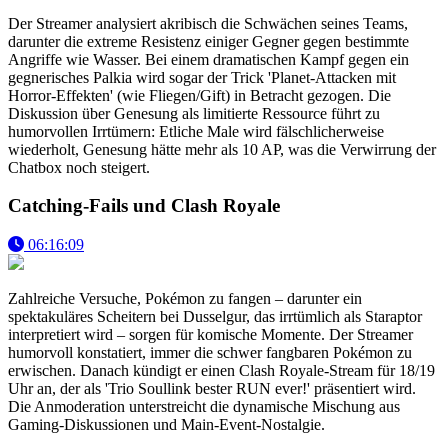
Der Streamer analysiert akribisch die Schwächen seines Teams,
darunter die extreme Resistenz einiger Gegner gegen bestimmte
Angriffe wie Wasser. Bei einem dramatischen Kampf gegen ein
gegnerisches Palkia wird sogar der Trick 'Planet-Attacken mit
Horror-Effekten' (wie Fliegen/Gift) in Betracht gezogen. Die
Diskussion über Genesung als limitierte Ressource führt zu
humorvollen Irrtümern: Etliche Male wird fälschlicherweise
wiederholt, Genesung hätte mehr als 10 AP, was die Verwirrung der
Chatbox noch steigert.
Catching-Fails und Clash Royale
06:16:09
Zahlreiche Versuche, Pokémon zu fangen – darunter ein
spektakuläres Scheitern bei Dusselgur, das irrtümlich als Staraptor
interpretiert wird – sorgen für komische Momente. Der Streamer
humorvoll konstatiert, immer die schwer fangbaren Pokémon zu
erwischen. Danach kündigt er einen Clash Royale-Stream für 18/19
Uhr an, der als 'Trio Soullink bester RUN ever!' präsentiert wird.
Die Anmoderation unterstreicht die dynamische Mischung aus
Gaming-Diskussionen und Main-Event-Nostalgie.