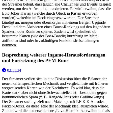
der Streamer betont, dass täglich alle Challenges und Events gespielt
werden, um den Aufwand zu maximieren. Es wird erwähnt, dass die
Epic-Joker-Karten (welche durch Glück in Kisten erworben
wurden) weiterhin im Deck eingesetzt werden. Der Streamer
kündigt an, morgen oder übermorgen mit einem Bergen-Upgrade-
Deck und dem Aktivieren eines Boost-Rankings auf den legendären
Sparkern oder Ronin zu spielen. Zudem wird spekuliert, ob
bestimmte Karten (wie der Boss-Bandit) kurzfristig im Meta
auffindbar sind oder in zukünftigen Funktionsfreischaltungen
kommen.
Besprechung weiterer Ingame-Herausforderungen
und Fortsetzung des PEM-Runs
03:11:34
Der Streamer verliert sich in eine Diskussion über die Balance der
neuen kartenspezifischen Mechanik und vergleicht sie mit früheren
wegweisenden Karten wie der Nachthexe. Es wird klar, dass die
Karte stark, aber nicht ohne Schwachstellen ist – besonders gegen
kontinuierlichen Spam (z. B. Ranged-Units oder Goblin-Gangs).
Der Streamer sucht gezielt nach Matchups mit P.E.K.K.A.- oder
Packer-Decks, da diese Teile der Mechanik ideal ausspielen würde.
Zudem wird die neu erschienene ‚Lava-Hexe‘ kurz erwähnt und als