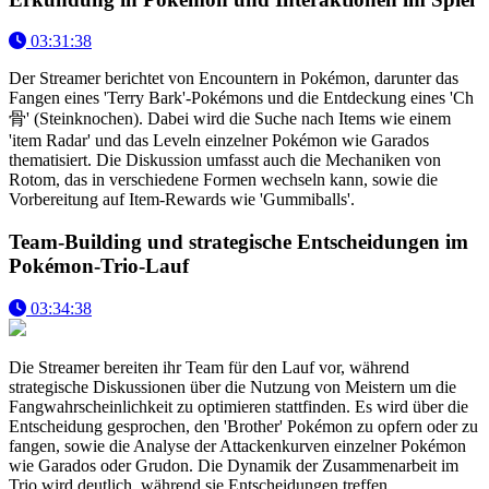
03:31:38
Der Streamer berichtet von Encountern in Pokémon, darunter das
Fangen eines 'Terry Bark'-Pokémons und die Entdeckung eines 'Ch
骨' (Steinknochen). Dabei wird die Suche nach Items wie einem
'item Radar' und das Leveln einzelner Pokémon wie Garados
thematisiert. Die Diskussion umfasst auch die Mechaniken von
Rotom, das in verschiedene Formen wechseln kann, sowie die
Vorbereitung auf Item-Rewards wie 'Gummiballs'.
Team-Building und strategische Entscheidungen im
Pokémon-Trio-Lauf
03:34:38
Die Streamer bereiten ihr Team für den Lauf vor, während
strategische Diskussionen über die Nutzung von Meistern um die
Fangwahrscheinlichkeit zu optimieren stattfinden. Es wird über die
Entscheidung gesprochen, den 'Brother' Pokémon zu opfern oder zu
fangen, sowie die Analyse der Attackenkurven einzelner Pokémon
wie Garados oder Grudon. Die Dynamik der Zusammenarbeit im
Trio wird deutlich, während sie Entscheidungen treffen.