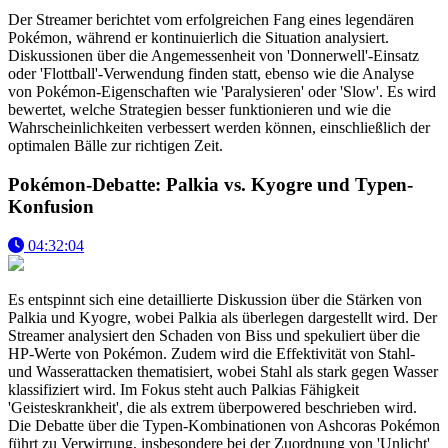
Der Streamer berichtet vom erfolgreichen Fang eines legendären
Pokémon, während er kontinuierlich die Situation analysiert.
Diskussionen über die Angemessenheit von 'Donnerwell'-Einsatz
oder 'Flottball'-Verwendung finden statt, ebenso wie die Analyse
von Pokémon-Eigenschaften wie 'Paralysieren' oder 'Slow'. Es wird
bewertet, welche Strategien besser funktionieren und wie die
Wahrscheinlichkeiten verbessert werden können, einschließlich der
optimalen Bälle zur richtigen Zeit.
Pokémon-Debatte: Palkia vs. Kyogre und Typen-
Konfusion
04:32:04
Es entspinnt sich eine detaillierte Diskussion über die Stärken von
Palkia und Kyogre, wobei Palkia als überlegen dargestellt wird. Der
Streamer analysiert den Schaden von Biss und spekuliert über die
HP-Werte von Pokémon. Zudem wird die Effektivität von Stahl-
und Wasserattacken thematisiert, wobei Stahl als stark gegen Wasser
klassifiziert wird. Im Fokus steht auch Palkias Fähigkeit
'Geisteskrankheit', die als extrem überpowered beschrieben wird.
Die Debatte über die Typen-Kombinationen von Ashcoras Pokémon
führt zu Verwirrung, insbesondere bei der Zuordnung von 'Unlicht'