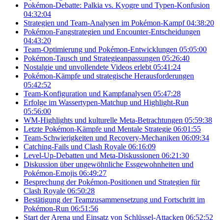
Pokémon-Debatte: Palkia vs. Kyogre und Typen-Konfusion
04:32:04
Strategien und Team-Analysen im Pokémon-Kampf
04:38:20
Pokémon-Fangstrategien und Encounter-Entscheidungen
04:43:20
Team-Optimierung und Pokémon-Entwicklungen
05:05:00
Pokémon-Tausch und Strategieanpassungen
05:26:40
Nostalgie und unvollendete Videos erlebt
05:41:24
Pokémon-Kämpfe und strategische Herausforderungen
05:42:52
Team-Konfiguration und Kampfanalysen
05:47:28
Erfolge im Wassertypen-Matchup und Highlight-Run
05:56:00
WM-Highlights und kulturelle Meta-Betrachtungen
05:59:38
Letzte Pokémon-Kämpfe und Mentale Strategie
06:01:55
Team-Schwierigkeiten und Recovery-Mechaniken
06:09:34
Catching-Fails und Clash Royale
06:16:09
Level-Up-Debatten und Meta-Diskussionen
06:21:30
Diskussion über ungewöhnliche Essgewohnheiten und
Pokémon-Emojis
06:49:27
Besprechung der Pokémon-Positionen und Strategien für
Clash Royale
06:50:28
Bestätigung der Teamzusammensetzung und Fortschritt im
Pokémon-Run
06:51:56
Start der Arena und Einsatz von Schlüssel-Attacken
06:52:52