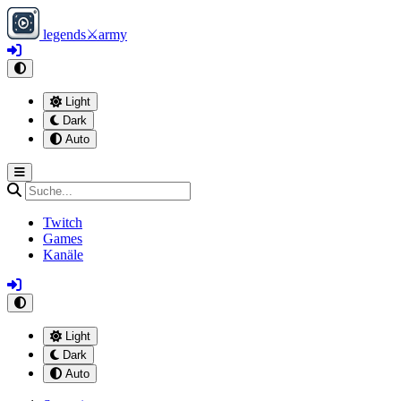
legends
⚔
army
Light
Dark
Auto
Twitch
Games
Kanäle
Light
Dark
Auto