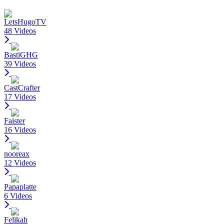
LetsHugoTV
48 Videos
BastiGHG
39 Videos
CastCrafter
17 Videos
Faister
16 Videos
nooreax
12 Videos
Papaplatte
6 Videos
Felikah