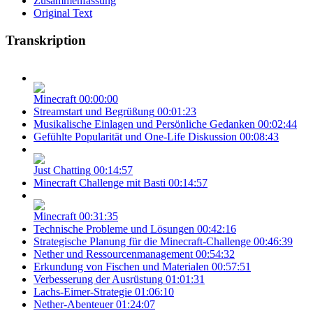
Zusammenfassung
Original Text
Transkription
Minecraft
00:00:00
Streamstart und Begrüßung
00:01:23
Musikalische Einlagen und Persönliche Gedanken
00:02:44
Gefühlte Popularität und One-Life Diskussion
00:08:43
Just Chatting
00:14:57
Minecraft Challenge mit Basti
00:14:57
Minecraft
00:31:35
Technische Probleme und Lösungen
00:42:16
Strategische Planung für die Minecraft-Challenge
00:46:39
Nether und Ressourcenmanagement
00:54:32
Erkundung von Fischen und Materialen
00:57:51
Verbesserung der Ausrüstung
01:01:31
Lachs-Eimer-Strategie
01:06:10
Nether-Abenteuer
01:24:07