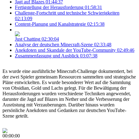
Jagt auf Blazes
01:44:37
Fertigstellung der Herausforderung
01:58:31
Challenge-Fortschritt und technische Schwierigkeiten
02:13:09
Content-Planung und Kanalstrategie
02:15:38
Just Chatting
02:30:04
Analyse der deutschen Minecraft-Szene
02:33:48
Anekdoten und Skandale der YouTube-Community
02:49:46
Zusammenfassung und Ausblick
03:07:38
Es wurde eine ausführliche Minecraft-Challenge dokumentiert, bei
der zwei Spieler gemeinsam Ressourcen sammelten und strategische
Pläne entwickelten. Es wurde besonderer Wert auf die Sammlung
von Obsidian, Gold und Lachs gelegt. Für die Bewältigung der
Herausforderungen wurden verschiedene Techniken angewendet,
darunter die Jagd auf Blazes im Nether und die Verbesserung der
Ausrüstung mit Verzauberungen. Darüber hinaus wurden
persönliche Anekdoten und Gedanken zur deutschen YouTube-
Szene geteilt.
00:00:00