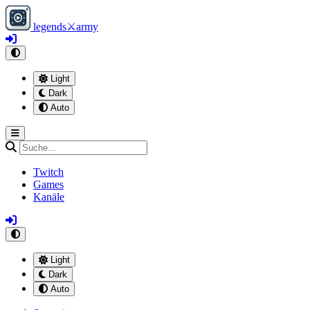
legends
⚔
army
Light
Dark
Auto
Twitch
Games
Kanäle
Light
Dark
Auto