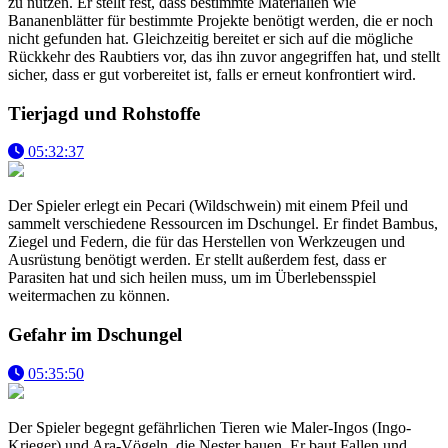
zu nutzen. Er stellt fest, dass bestimmte Materialien wie
Bananenblätter für bestimmte Projekte benötigt werden, die er noch
nicht gefunden hat. Gleichzeitig bereitet er sich auf die mögliche
Rückkehr des Raubtiers vor, das ihn zuvor angegriffen hat, und stellt
sicher, dass er gut vorbereitet ist, falls er erneut konfrontiert wird.
Tierjagd und Rohstoffe
05:32:37
Der Spieler erlegt ein Pecari (Wildschwein) mit einem Pfeil und
sammelt verschiedene Ressourcen im Dschungel. Er findet Bambus,
Ziegel und Federn, die für das Herstellen von Werkzeugen und
Ausrüstung benötigt werden. Er stellt außerdem fest, dass er
Parasiten hat und sich heilen muss, um im Überlebensspiel
weitermachen zu können.
Gefahr im Dschungel
05:35:50
Der Spieler begegnt gefährlichen Tieren wie Maler-Ingos (Ingo-
Krieger) und Ara-Vögeln, die Nester bauen. Er baut Fallen und