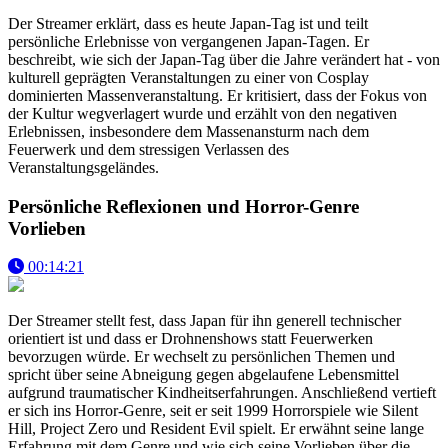
Der Streamer erklärt, dass es heute Japan-Tag ist und teilt
persönliche Erlebnisse von vergangenen Japan-Tagen. Er
beschreibt, wie sich der Japan-Tag über die Jahre verändert hat - von
kulturell geprägten Veranstaltungen zu einer von Cosplay
dominierten Massenveranstaltung. Er kritisiert, dass der Fokus von
der Kultur wegverlagert wurde und erzählt von den negativen
Erlebnissen, insbesondere dem Massenansturm nach dem
Feuerwerk und dem stressigen Verlassen des
Veranstaltungsgeländes.
Persönliche Reflexionen und Horror-Genre
Vorlieben
00:14:21
Der Streamer stellt fest, dass Japan für ihn generell technischer
orientiert ist und dass er Drohnenshows statt Feuerwerken
bevorzugen würde. Er wechselt zu persönlichen Themen und
spricht über seine Abneigung gegen abgelaufene Lebensmittel
aufgrund traumatischer Kindheitserfahrungen. Anschließend vertieft
er sich ins Horror-Genre, seit er seit 1999 Horrorspiele wie Silent
Hill, Project Zero und Resident Evil spielt. Er erwähnt seine lange
Erfahrung mit dem Genre und wie sich seine Vorlieben über die