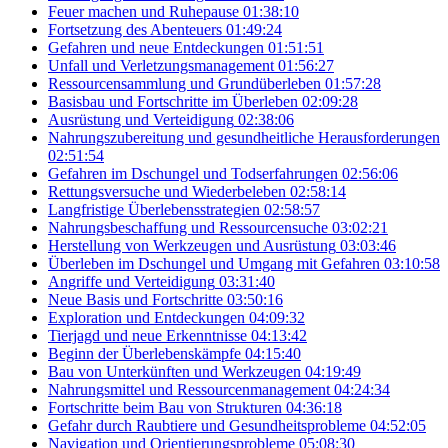
Feuer machen und Ruhepause
01:38:10
Fortsetzung des Abenteuers
01:49:24
Gefahren und neue Entdeckungen
01:51:51
Unfall und Verletzungsmanagement
01:56:27
Ressourcensammlung und Grundüberleben
01:57:28
Basisbau und Fortschritte im Überleben
02:09:28
Ausrüstung und Verteidigung
02:38:06
Nahrungszubereitung und gesundheitliche Herausforderungen
02:51:54
Gefahren im Dschungel und Todserfahrungen
02:56:06
Rettungsversuche und Wiederbeleben
02:58:14
Langfristige Überlebensstrategien
02:58:57
Nahrungsbeschaffung und Ressourcensuche
03:02:21
Herstellung von Werkzeugen und Ausrüstung
03:03:46
Überleben im Dschungel und Umgang mit Gefahren
03:10:58
Angriffe und Verteidigung
03:31:40
Neue Basis und Fortschritte
03:50:16
Exploration und Entdeckungen
04:09:32
Tierjagd und neue Erkenntnisse
04:13:42
Beginn der Überlebenskämpfe
04:15:40
Bau von Unterkünften und Werkzeugen
04:19:49
Nahrungsmittel und Ressourcenmanagement
04:24:34
Fortschritte beim Bau von Strukturen
04:36:18
Gefahr durch Raubtiere und Gesundheitsprobleme
04:52:05
Navigation und Orientierungsprobleme
05:08:30