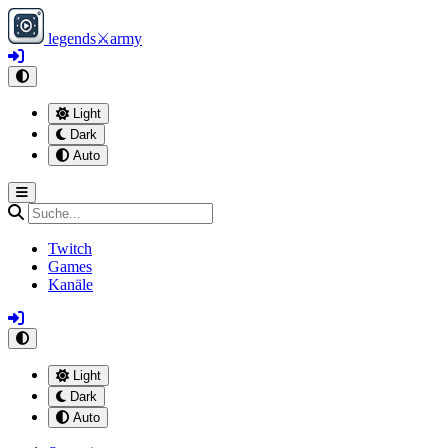
legends
⚔
army
Light
Dark
Auto
Twitch
Games
Kanäle
Light
Dark
Auto