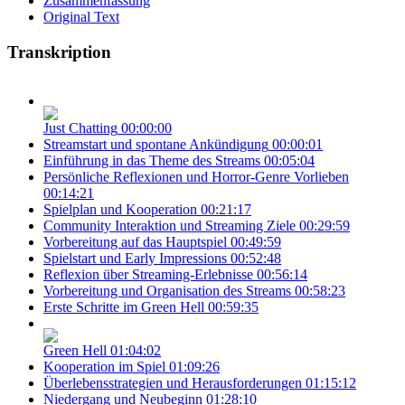
Zusammenfassung
Original Text
Transkription
Just Chatting
00:00:00
Streamstart und spontane Ankündigung
00:00:01
Einführung in das Theme des Streams
00:05:04
Persönliche Reflexionen und Horror-Genre Vorlieben
00:14:21
Spielplan und Kooperation
00:21:17
Community Interaktion und Streaming Ziele
00:29:59
Vorbereitung auf das Hauptspiel
00:49:59
Spielstart und Early Impressions
00:52:48
Reflexion über Streaming-Erlebnisse
00:56:14
Vorbereitung und Organisation des Streams
00:58:23
Erste Schritte im Green Hell
00:59:35
Green Hell
01:04:02
Kooperation im Spiel
01:09:26
Überlebensstrategien und Herausforderungen
01:15:12
Niedergang und Neubeginn
01:28:10