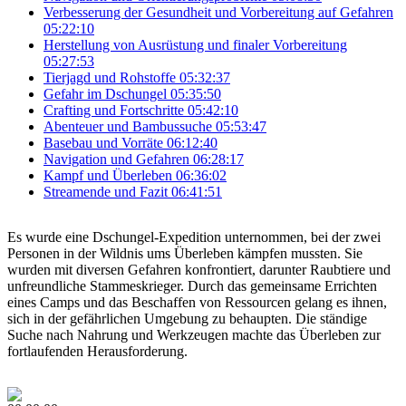
Verbesserung der Gesundheit und Vorbereitung auf Gefahren
05:22:10
Herstellung von Ausrüstung und finaler Vorbereitung
05:27:53
Tierjagd und Rohstoffe
05:32:37
Gefahr im Dschungel
05:35:50
Crafting und Fortschritte
05:42:10
Abenteuer und Bambussuche
05:53:47
Basebau und Vorräte
06:12:40
Navigation und Gefahren
06:28:17
Kampf und Überleben
06:36:02
Streamende und Fazit
06:41:51
Es wurde eine Dschungel-Expedition unternommen, bei der zwei
Personen in der Wildnis ums Überleben kämpfen mussten. Sie
wurden mit diversen Gefahren konfrontiert, darunter Raubtiere und
unfreundliche Stammeskrieger. Durch das gemeinsame Errichten
eines Camps und das Beschaffen von Ressourcen gelang es ihnen,
sich in der gefährlichen Umgebung zu behaupten. Die ständige
Suche nach Nahrung und Werkzeugen machte das Überleben zur
fortlaufenden Herausforderung.