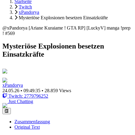
Startseite
Twitch
xPandorya
Mysteriöse Explosionen besetzen Einsatzkräfte
@xPandorya [Ariane Kuraiame ! GTA RP] [LuckyV] manga !prep
! #569
Mysteriöse Explosionen besetzen
Einsatzkräfte
xPandorya
24.05.26
•
09:49:35
•
28.859 Views
Twitch: 2779796252
Just Chatting
Zusammenfassung
Original Text