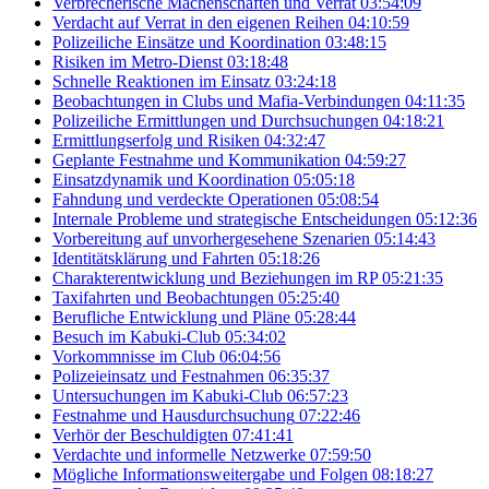
Verbrecherische Machenschaften und Verrat
03:54:09
Verdacht auf Verrat in den eigenen Reihen
04:10:59
Polizeiliche Einsätze und Koordination
03:48:15
Risiken im Metro-Dienst
03:18:48
Schnelle Reaktionen im Einsatz
03:24:18
Beobachtungen in Clubs und Mafia-Verbindungen
04:11:35
Polizeiliche Ermittlungen und Durchsuchungen
04:18:21
Ermittlungserfolg und Risiken
04:32:47
Geplante Festnahme und Kommunikation
04:59:27
Einsatzdynamik und Koordination
05:05:18
Fahndung und verdeckte Operationen
05:08:54
Internale Probleme und strategische Entscheidungen
05:12:36
Vorbereitung auf unvorhergesehene Szenarien
05:14:43
Identitätsklärung und Fahrten
05:18:26
Charakterentwicklung und Beziehungen im RP
05:21:35
Taxifahrten und Beobachtungen
05:25:40
Berufliche Entwicklung und Pläne
05:28:44
Besuch im Kabuki-Club
05:34:02
Vorkommnisse im Club
06:04:56
Polizeieinsatz und Festnahmen
06:35:37
Untersuchungen im Kabuki-Club
06:57:23
Festnahme und Hausdurchsuchung
07:22:46
Verhör der Beschuldigten
07:41:41
Verdachte und informelle Netzwerke
07:59:50
Mögliche Informationsweitergabe und Folgen
08:18:27