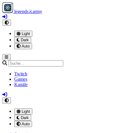
legends
⚔
army
Light
Dark
Auto
Twitch
Games
Kanäle
Light
Dark
Auto