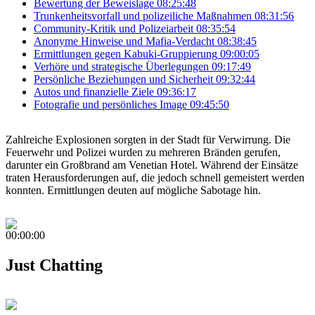
Bewertung der Beweislage
08:25:48
Trunkenheitsvorfall und polizeiliche Maßnahmen
08:31:56
Community-Kritik und Polizeiarbeit
08:35:54
Anonyme Hinweise und Mafia-Verdacht
08:38:45
Ermittlungen gegen Kabuki-Gruppierung
09:00:05
Verhöre und strategische Überlegungen
09:17:49
Persönliche Beziehungen und Sicherheit
09:32:44
Autos und finanzielle Ziele
09:36:17
Fotografie und persönliches Image
09:45:50
Zahlreiche Explosionen sorgten in der Stadt für Verwirrung. Die
Feuerwehr und Polizei wurden zu mehreren Bränden gerufen,
darunter ein Großbrand am Venetian Hotel. Während der Einsätze
traten Herausforderungen auf, die jedoch schnell gemeistert werden
konnten. Ermittlungen deuten auf mögliche Sabotage hin.
00:00:00
Just Chatting