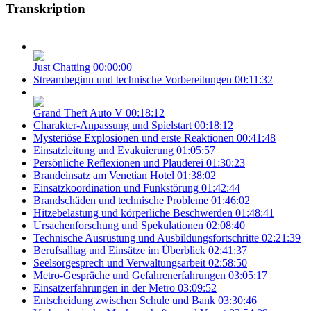
Transkription
Just Chatting
00:00:00
Streambeginn und technische Vorbereitungen
00:11:32
Grand Theft Auto V
00:18:12
Charakter-Anpassung und Spielstart
00:18:12
Mysteriöse Explosionen und erste Reaktionen
00:41:48
Einsatzleitung und Evakuierung
01:05:57
Persönliche Reflexionen und Plauderei
01:30:23
Brandeinsatz am Venetian Hotel
01:38:02
Einsatzkoordination und Funkstörung
01:42:44
Brandschäden und technische Probleme
01:46:02
Hitzebelastung und körperliche Beschwerden
01:48:41
Ursachenforschung und Spekulationen
02:08:40
Technische Ausrüstung und Ausbildungsfortschritte
02:21:39
Berufsalltag und Einsätze im Überblick
02:41:37
Seelsorgesprech und Verwaltungsarbeit
02:58:50
Metro-Gespräche und Gefahrenerfahrungen
03:05:17
Einsatzerfahrungen in der Metro
03:09:52
Entscheidung zwischen Schule und Bank
03:30:46