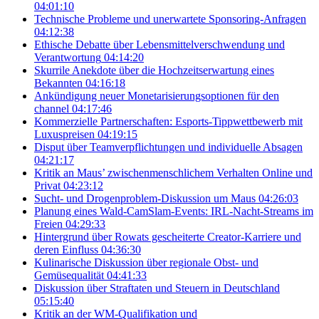
04:01:10
Technische Probleme und unerwartete Sponsoring-Anfragen
04:12:38
Ethische Debatte über Lebensmittelverschwendung und
Verantwortung
04:14:20
Skurrile Anekdote über die Hochzeitserwartung eines
Bekannten
04:16:18
Ankündigung neuer Monetarisierungsoptionen für den
channel
04:17:46
Kommerzielle Partnerschaften: Esports-Tippwettbewerb mit
Luxuspreisen
04:19:15
Disput über Teamverpflichtungen und individuelle Absagen
04:21:17
Kritik an Maus’ zwischenmenschlichem Verhalten Online und
Privat
04:23:12
Sucht- und Drogenproblem-Diskussion um Maus
04:26:03
Planung eines Wald-CamSlam-Events: IRL-Nacht-Streams im
Freien
04:29:33
Hintergrund über Rowats gescheiterte Creator-Karriere und
deren Einfluss
04:36:30
Kulinarische Diskussion über regionale Obst- und
Gemüsequalität
04:41:33
Diskussion über Straftaten und Steuern in Deutschland
05:15:40
Kritik an der WM-Qualifikation und