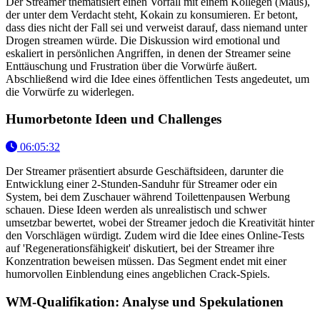
Der Streamer thematisiert einen Vorfall mit einem Kollegen (Maus),
der unter dem Verdacht steht, Kokain zu konsumieren. Er betont,
dass dies nicht der Fall sei und verweist darauf, dass niemand unter
Drogen streamen würde. Die Diskussion wird emotional und
eskaliert in persönlichen Angriffen, in denen der Streamer seine
Enttäuschung und Frustration über die Vorwürfe äußert.
Abschließend wird die Idee eines öffentlichen Tests angedeutet, um
die Vorwürfe zu widerlegen.
Humorbetonte Ideen und Challenges
06:05:32
Der Streamer präsentiert absurde Geschäftsideen, darunter die
Entwicklung einer 2-Stunden-Sanduhr für Streamer oder ein
System, bei dem Zuschauer während Toilettenpausen Werbung
schauen. Diese Ideen werden als unrealistisch und schwer
umsetzbar bewertet, wobei der Streamer jedoch die Kreativität hinter
den Vorschlägen würdigt. Zudem wird die Idee eines Online-Tests
auf 'Regenerationsfähigkeit' diskutiert, bei der Streamer ihre
Konzentration beweisen müssen. Das Segment endet mit einer
humorvollen Einblendung eines angeblichen Crack-Spiels.
WM-Qualifikation: Analyse und Spekulationen