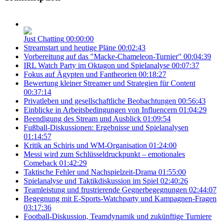
Just Chatting
00:00:00
Streamstart und heutige Pläne
00:02:43
Vorbereitung auf das "Macke-Chameleon-Turnier"
00:04:39
IRL Watch Party im Oktagon und Spielanalyse
00:07:37
Fokus auf Ägypten und Fantheorien
00:18:27
Bewertung kleiner Streamer und Strategien für Content
00:37:14
Privatleben und gesellschaftliche Beobachtungen
00:56:43
Einblicke in Arbeitsbedingungen von Influencern
01:04:29
Beendigung des Stream und Ausblick
01:09:54
Fußball-Diskussionen: Ergebnisse und Spielanalysen
01:14:57
Kritik an Schiris und WM-Organisation
01:24:00
Messi wird zum Schlüsseldruckpunkt – emotionales
Comeback
01:42:29
Taktische Fehler und Nachspielzeit-Drama
01:55:00
Spielanalyse und Taktikdiskussion im Spiel
02:40:26
Teamleistung und frustrierende Gegnerbegegnungen
02:44:07
Begegnung mit E-Sports-Watchparty und Kampagnen-Fragen
03:17:36
Football-Diskussion, Teamdynamik und zukünftige Turniere