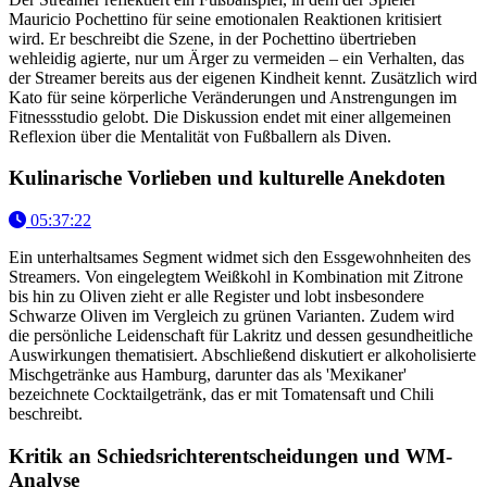
Mauricio Pochettino für seine emotionalen Reaktionen kritisiert
wird. Er beschreibt die Szene, in der Pochettino übertrieben
wehleidig agierte, nur um Ärger zu vermeiden – ein Verhalten, das
der Streamer bereits aus der eigenen Kindheit kennt. Zusätzlich wird
Kato für seine körperliche Veränderungen und Anstrengungen im
Fitnessstudio gelobt. Die Diskussion endet mit einer allgemeinen
Reflexion über die Mentalität von Fußballern als Diven.
Kulinarische Vorlieben und kulturelle Anekdoten
05:37:22
Ein unterhaltsames Segment widmet sich den Essgewohnheiten des
Streamers. Von eingelegtem Weißkohl in Kombination mit Zitrone
bis hin zu Oliven zieht er alle Register und lobt insbesondere
Schwarze Oliven im Vergleich zu grünen Varianten. Zudem wird
die persönliche Leidenschaft für Lakritz und dessen gesundheitliche
Auswirkungen thematisiert. Abschließend diskutiert er alkoholisierte
Mischgetränke aus Hamburg, darunter das als 'Mexikaner'
bezeichnete Cocktailgetränk, das er mit Tomatensaft und Chili
beschreibt.
Kritik an Schiedsrichterentscheidungen und WM-
Analyse