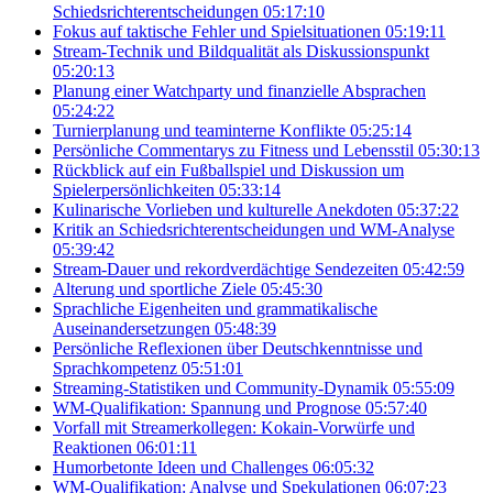
Schiedsrichterentscheidungen
05:17:10
Fokus auf taktische Fehler und Spielsituationen
05:19:11
Stream-Technik und Bildqualität als Diskussionspunkt
05:20:13
Planung einer Watchparty und finanzielle Absprachen
05:24:22
Turnierplanung und teaminterne Konflikte
05:25:14
Persönliche Commentarys zu Fitness und Lebensstil
05:30:13
Rückblick auf ein Fußballspiel und Diskussion um
Spielerpersönlichkeiten
05:33:14
Kulinarische Vorlieben und kulturelle Anekdoten
05:37:22
Kritik an Schiedsrichterentscheidungen und WM-Analyse
05:39:42
Stream-Dauer und rekordverdächtige Sendezeiten
05:42:59
Alterung und sportliche Ziele
05:45:30
Sprachliche Eigenheiten und grammatikalische
Auseinandersetzungen
05:48:39
Persönliche Reflexionen über Deutschkenntnisse und
Sprachkompetenz
05:51:01
Streaming-Statistiken und Community-Dynamik
05:55:09
WM-Qualifikation: Spannung und Prognose
05:57:40
Vorfall mit Streamerkollegen: Kokain-Vorwürfe und
Reaktionen
06:01:11
Humorbetonte Ideen und Challenges
06:05:32
WM-Qualifikation: Analyse und Spekulationen
06:07:23