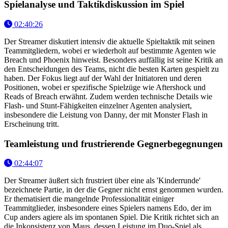
Spielanalyse und Taktikdiskussion im Spiel
02:40:26
Der Streamer diskutiert intensiv die aktuelle Spieltaktik mit seinen
Teammitgliedern, wobei er wiederholt auf bestimmte Agenten wie
Breach und Phoenix hinweist. Besonders auffällig ist seine Kritik an
den Entscheidungen des Teams, nicht die besten Karten gespielt zu
haben. Der Fokus liegt auf der Wahl der Initiatoren und deren
Positionen, wobei er spezifische Spielzüge wie Aftershock und
Reads of Breach erwähnt. Zudem werden technische Details wie
Flash- und Stunt-Fähigkeiten einzelner Agenten analysiert,
insbesondere die Leistung von Danny, der mit Monster Flash in
Erscheinung tritt.
Teamleistung und frustrierende Gegnerbegegnungen
02:44:07
Der Streamer äußert sich frustriert über eine als 'Kinderrunde'
bezeichnete Partie, in der die Gegner nicht ernst genommen wurden.
Er thematisiert die mangelnde Professionalität einiger
Teammitglieder, insbesondere eines Spielers namens Edo, der im
Cup anders agiere als im spontanen Spiel. Die Kritik richtet sich an
die Inkonsistenz von Maus, dessen Leistung im Duo-Spiel als