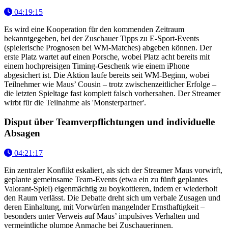
04:19:15
Es wird eine Kooperation für den kommenden Zeitraum
bekanntgegeben, bei der Zuschauer Tipps zu E-Sport-Events
(spielerische Prognosen bei WM-Matches) abgeben können. Der
erste Platz wartet auf einen Porsche, wobei Platz acht bereits mit
einem hochpreisigen Timing-Geschenk wie einem iPhone
abgesichert ist. Die Aktion laufe bereits seit WM-Beginn, wobei
Teilnehmer wie Maus’ Cousin – trotz zwischenzeitlicher Erfolge –
die letzten Spieltage fast komplett falsch vorhersahen. Der Streamer
wirbt für die Teilnahme als 'Monsterpartner'.
Disput über Teamverpflichtungen und individuelle
Absagen
04:21:17
Ein zentraler Konflikt eskaliert, als sich der Streamer Maus vorwirft,
geplante gemeinsame Team-Events (etwa ein zu fünft geplantes
Valorant-Spiel) eigenmächtig zu boykottieren, indem er wiederholt
den Raum verlässt. Die Debatte dreht sich um verbale Zusagen und
deren Einhaltung, mit Vorwürfen mangelnder Ernsthaftigkeit –
besonders unter Verweis auf Maus’ impulsives Verhalten und
vermeintliche plumpe Anmache bei Zuschauerinnen.