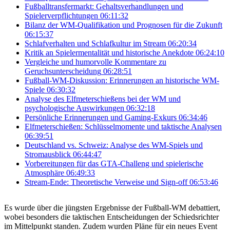
Fußballtransfermarkt: Gehaltsverhandlungen und
Spielerverpflichtungen
06:11:32
Bilanz der WM-Qualifikation und Prognosen für die Zukunft
06:15:37
Schlafverhalten und Schlafkultur im Stream
06:20:34
Kritik an Spielermentalität und historische Anekdote
06:24:10
Vergleiche und humorvolle Kommentare zu
Geruchsunterscheidung
06:28:51
Fußball-WM-Diskussion: Erinnerungen an historische WM-
Spiele
06:30:32
Analyse des Elfmeterschießens bei der WM und
psychologische Auswirkungen
06:32:18
Persönliche Erinnerungen und Gaming-Exkurs
06:34:46
Elfmeterschießen: Schlüsselmomente und taktische Analysen
06:39:51
Deutschland vs. Schweiz: Analyse des WM-Spiels und
Stromausblick
06:44:47
Vorbereitungen für das GTA-Challeng und spielerische
Atmosphäre
06:49:33
Stream-Ende: Theoretische Verweise und Sign-off
06:53:46
Es wurde über die jüngsten Ergebnisse der Fußball-WM debattiert,
wobei besonders die taktischen Entscheidungen der Schiedsrichter
im Mittelpunkt standen. Zudem wurden Pläne für ein neues Event