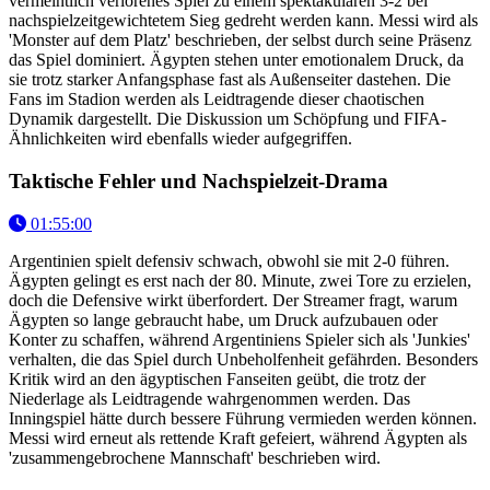
vermeintlich verlorenes Spiel zu einem spektakulären 3-2 bei
nachspielzeitgewichtetem Sieg gedreht werden kann. Messi wird als
'Monster auf dem Platz' beschrieben, der selbst durch seine Präsenz
das Spiel dominiert. Ägypten stehen unter emotionalem Druck, da
sie trotz starker Anfangsphase fast als Außenseiter dastehen. Die
Fans im Stadion werden als Leidtragende dieser chaotischen
Dynamik dargestellt. Die Diskussion um Schöpfung und FIFA-
Ähnlichkeiten wird ebenfalls wieder aufgegriffen.
Taktische Fehler und Nachspielzeit-Drama
01:55:00
Argentinien spielt defensiv schwach, obwohl sie mit 2-0 führen.
Ägypten gelingt es erst nach der 80. Minute, zwei Tore zu erzielen,
doch die Defensive wirkt überfordert. Der Streamer fragt, warum
Ägypten so lange gebraucht habe, um Druck aufzubauen oder
Konter zu schaffen, während Argentiniens Spieler sich als 'Junkies'
verhalten, die das Spiel durch Unbeholfenheit gefährden. Besonders
Kritik wird an den ägyptischen Fanseiten geübt, die trotz der
Niederlage als Leidtragende wahrgenommen werden. Das
Inningspiel hätte durch bessere Führung vermieden werden können.
Messi wird erneut als rettende Kraft gefeiert, während Ägypten als
'zusammengebrochene Mannschaft' beschrieben wird.