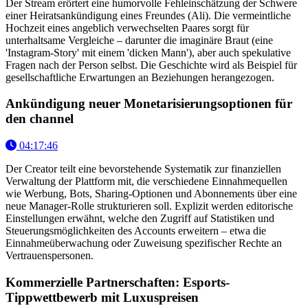
Der Stream erörtert eine humorvolle Fehleinschätzung der Schwere
einer Heiratsankündigung eines Freundes (Ali). Die vermeintliche
Hochzeit eines angeblich verwechselten Paares sorgt für
unterhaltsame Vergleiche – darunter die imaginäre Braut (eine
'Instagram-Story' mit einem 'dicken Mann'), aber auch spekulative
Fragen nach der Person selbst. Die Geschichte wird als Beispiel für
gesellschaftliche Erwartungen an Beziehungen herangezogen.
Ankündigung neuer Monetarisierungsoptionen für
den channel
04:17:46
Der Creator teilt eine bevorstehende Systematik zur finanziellen
Verwaltung der Plattform mit, die verschiedene Einnahmequellen
wie Werbung, Bots, Sharing-Optionen und Abonnements über eine
neue Manager-Rolle strukturieren soll. Explizit werden editorische
Einstellungen erwähnt, welche den Zugriff auf Statistiken und
Steuerungsmöglichkeiten des Accounts erweitern – etwa die
Einnahmeüberwachung oder Zuweisung spezifischer Rechte an
Vertrauenspersonen.
Kommerzielle Partnerschaften: Esports-
Tippwettbewerb mit Luxuspreisen