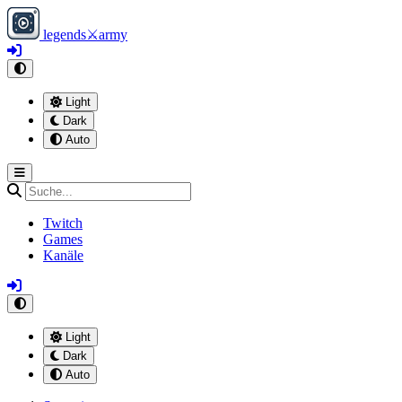
legends
⚔
army
Light
Dark
Auto
Twitch
Games
Kanäle
Light
Dark
Auto