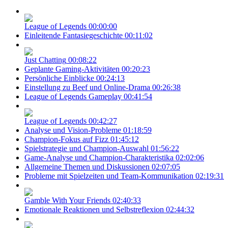
League of Legends
00:00:00
Einleitende Fantasiegeschichte
00:11:02
Just Chatting
00:08:22
Geplante Gaming-Aktivitäten
00:20:23
Persönliche Einblicke
00:24:13
Einstellung zu Beef und Online-Drama
00:26:38
League of Legends Gameplay
00:41:54
League of Legends
00:42:27
Analyse und Vision-Probleme
01:18:59
Champion-Fokus auf Fizz
01:45:12
Spielstrategie und Champion-Auswahl
01:56:22
Game-Analyse und Champion-Charakteristika
02:02:06
Allgemeine Themen und Diskussionen
02:07:05
Probleme mit Spielzeiten und Team-Kommunikation
02:19:31
Gamble With Your Friends
02:40:33
Emotionale Reaktionen und Selbstreflexion
02:44:32