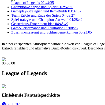
League of Legends
02:44:35
Champion-Analyse und Spielstil
02:52:50
Gameplay-Strategien und Item-Builds
03:37:37
Team-Erfolg und Ende des Spiels
04:03:27
Spielstrategie und Champion-Auswahl
04:28:42
Geisterhaus-Experiment Idee
04:45:49
Game-Performance und Frustration
05:08:26
Zusammenfassung und Schlussbemerkungen
06:23:05
In einer entspannten Atmosphäre wurde die Welt von League of Lege
kritisch reflektiert und alternative Build-Routen diskutiert. Besond
00:00:00
League of Legends
Einleitende Fantasiegeschichte
00:11:02