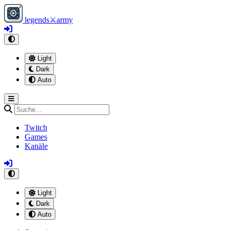
legends
⚔
army
Light
Dark
Auto
Twitch
Games
Kanäle
Light
Dark
Auto