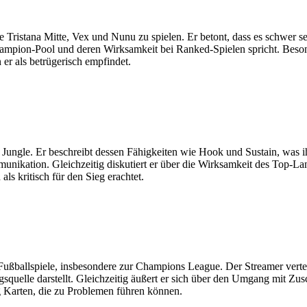
e Tristana Mitte, Vex und Nunu zu spielen. Er betont, dass es schwer 
ampion-Pool und deren Wirksamkeit bei Ranked-Spielen spricht. Beson
n er als betrügerisch empfindet.
Jungle. Er beschreibt dessen Fähigkeiten wie Hook und Sustain, was ih
unikation. Gleichzeitig diskutiert er über die Wirksamkeit des Top-L
ls kritisch für den Sieg erachtet.
ßballspiele, insbesondere zur Champions League. Der Streamer verteid
ngsquelle darstellt. Gleichzeitig äußert er sich über den Umgang mit 
 Karten, die zu Problemen führen können.