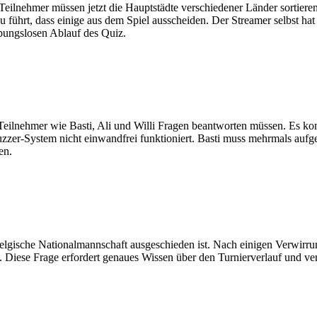
eilnehmer müssen jetzt die Hauptstädte verschiedener Länder sortiere
ührt, dass einige aus dem Spiel ausscheiden. Der Streamer selbst hat da
ibungslosen Ablauf des Quiz.
m Teilnehmer wie Basti, Ali und Willi Fragen beantworten müssen. Es 
zer-System nicht einwandfrei funktioniert. Basti muss mehrmals aufge
en.
elgische Nationalmannschaft ausgeschieden ist. Nach einigen Verwirr
t. Diese Frage erfordert genaues Wissen über den Turnierverlauf und v