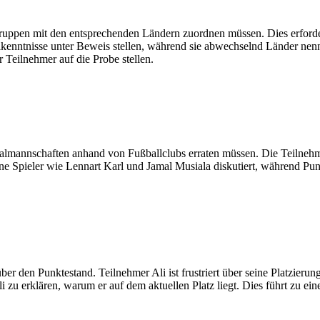
Gruppen mit den entsprechenden Ländern zuordnen müssen. Dies erfor
llkenntnisse unter Beweis stellen, während sie abwechselnd Länder ne
Teilnehmer auf die Probe stellen.
onalmannschaften anhand von Fußballclubs erraten müssen. Die Teilnehm
ene Spieler wie Lennart Karl und Jamal Musiala diskutiert, während P
 den Punktestand. Teilnehmer Ali ist frustriert über seine Platzierun
zu erklären, warum er auf dem aktuellen Platz liegt. Dies führt zu ein