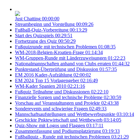
Just Chatting
00:00:00
Streambeginn und Vorstellung
00:09:26
Fußball-Quiz-Vorbereitung
00:13:29
Start des Quizspiels
00:29:51
Fortsetzung des Quiz
00:50:29
Fußquizrunde mit technischen Problemen
01:08:35
WM-2018-Belgien-Kroatien-Frage
01:14:34
WM-Gruppen-Runde mit Länderzuweisungen
01:22:23
Nationalmannschaften anhand von Clubs erraten
01:44:32
Punktestand-Überprüfung und Diskussion
01:57:35
EM 2016 Kader-Aufzählung
02:00:02
EM 2024 Top 15 Vorlagengeber
02:16:49
WM-Kader Spanien 2010
02:21:16
Fußquiz Teilnahme und Diskussionen
02:22:10
Finanzielle Sorgen und technische Probleme
02:30:59
Vorschau auf Veranstaltungen und Projekte
02:43:38
Sonderevents und schwierige Fragen
02:49:33
Mannschaftsaufstellungen und Wettbewerbspunkte
03:10:14
Geschickte Pnktewirtschaft und Wettbewerb
03:14:05
Quiz-Show mit Logos und Flaggen
03:17:11
Zusammenfassung und Podiumsplatzierung
03:19:33
Fußballquiz - Runde mit technischen Problemen
03:21:29