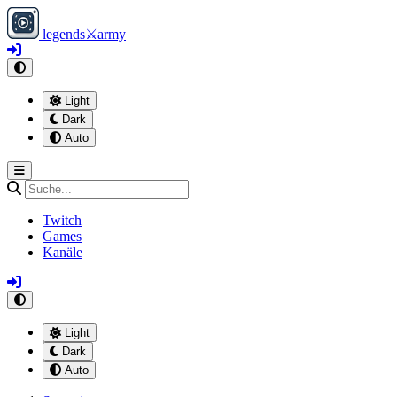
legends
⚔
army
Light
Dark
Auto
Twitch
Games
Kanäle
Light
Dark
Auto