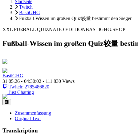
Startseite
Twitch
BastiGHG
Fußball-Wissen im großen Quiz较量 bestimmt den Sieger
XXL FUßBALL QUIZNATIO EDITIONBASTIGHG.SHOP
Fußball-Wissen im großen Quiz较量 besti
BastiGHG
31.05.26
•
04:30:02
•
111.830 Views
Twitch: 2785486820
Just Chatting
Zusammenfassung
Original Text
Transkription