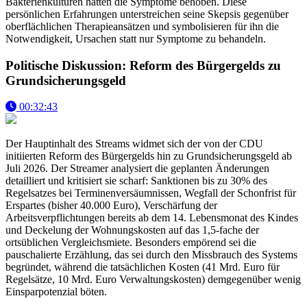
Bakterienkulturen hätten die Symptome behoben. Diese
persönlichen Erfahrungen unterstreichen seine Skepsis gegenüber
oberflächlichen Therapieansätzen und symbolisieren für ihn die
Notwendigkeit, Ursachen statt nur Symptome zu behandeln.
Politische Diskussion: Reform des Bürgergelds zu
Grundsicherungsgeld
00:32:43
Der Hauptinhalt des Streams widmet sich der von der CDU
initiierten Reform des Bürgergelds hin zu Grundsicherungsgeld ab
Juli 2026. Der Streamer analysiert die geplanten Änderungen
detailliert und kritisiert sie scharf: Sanktionen bis zu 30% des
Regelsatzes bei Terminenversäumnissen, Wegfall der Schonfrist für
Erspartes (bisher 40.000 Euro), Verschärfung der
Arbeitsverpflichtungen bereits ab dem 14. Lebensmonat des Kindes
und Deckelung der Wohnungskosten auf das 1,5-fache der
ortsüblichen Vergleichsmiete. Besonders empörend sei die
pauschalierte Erzählung, das sei durch den Missbrauch des Systems
begründet, während die tatsächlichen Kosten (41 Mrd. Euro für
Regelsätze, 10 Mrd. Euro Verwaltungskosten) demgegenüber wenig
Einsparpotenzial böten.