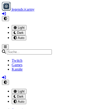
legends
⚔
army
Light
Dark
Auto
Twitch
Games
Kanäle
Light
Dark
Auto