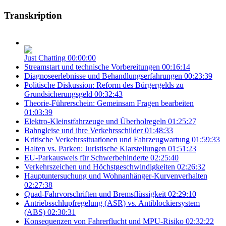
Transkription
Just Chatting
00:00:00
Streamstart und technische Vorbereitungen
00:16:14
Diagnoseerlebnisse und Behandlungserfahrungen
00:23:39
Politische Diskussion: Reform des Bürgergelds zu
Grundsicherungsgeld
00:32:43
Theorie-Führerschein: Gemeinsam Fragen bearbeiten
01:03:39
Elektro-Kleinstfahrzeuge und Überholregeln
01:25:27
Bahngleise und ihre Verkehrsschilder
01:48:33
Kritische Verkehrssituationen und Fahrzeugwartung
01:59:33
Halten vs. Parken: Juristische Klarstellungen
01:51:23
EU-Parkausweis für Schwerbehinderte
02:25:40
Verkehrszeichen und Höchstgeschwindigkeiten
02:26:32
Hauptuntersuchung und Wohnanhänger-Kurvenverhalten
02:27:38
Quad-Fahrvorschriften und Bremsflüssigkeit
02:29:10
Antriebsschlupfregelung (ASR) vs. Antiblockiersystem
(ABS)
02:30:31
Konsequenzen von Fahrerflucht und MPU-Risiko
02:32:22