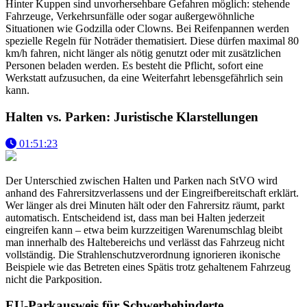
Hinter Kuppen sind unvorhersehbare Gefahren möglich: stehende
Fahrzeuge, Verkehrsunfälle oder sogar außergewöhnliche
Situationen wie Godzilla oder Clowns. Bei Reifenpannen werden
spezielle Regeln für Noträder thematisiert. Diese dürfen maximal 80
km/h fahren, nicht länger als nötig genutzt oder mit zusätzlichen
Personen beladen werden. Es besteht die Pflicht, sofort eine
Werkstatt aufzusuchen, da eine Weiterfahrt lebensgefährlich sein
kann.
Halten vs. Parken: Juristische Klarstellungen
01:51:23
Der Unterschied zwischen Halten und Parken nach StVO wird
anhand des Fahrersitzverlassens und der Eingreifbereitschaft erklärt.
Wer länger als drei Minuten hält oder den Fahrersitz räumt, parkt
automatisch. Entscheidend ist, dass man bei Halten jederzeit
eingreifen kann – etwa beim kurzzeitigen Warenumschlag bleibt
man innerhalb des Haltebereichs und verlässt das Fahrzeug nicht
vollständig. Die Strahlenschutzverordnung ignorieren ikonische
Beispiele wie das Betreten eines Spätis trotz gehaltenem Fahrzeug
nicht die Parkposition.
EU-Parkausweis für Schwerbehinderte