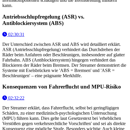
Bremskomponenten schädigen und die Bremsleistung mindern
kann.
Antriebsschlupfregelung (ASR) vs.
Antiblockiersystem (ABS)
02:30:31
Der Unterschied zwischen ASR und ABS wird detailliert erklärt.
ASR (Antriebsschlupfregelung) verhindert das Durchdrehen der
Räder beim Anfahren oder Beschleunigen, insbesondere auf glatter
Fahrbahn. ABS (Antiblockiersystem) hingegen verhindert das
Blockieren der Räder beim Bremsen. Der Streamer demonstriert die
Systeme mit Eselsbrücken wie 'ABS = Bremsen' und 'ASR =
Beschleunigen' – eine prägnante Merkhilfe.
Konsequenzen von Fahrerflucht und MPU-Risiko
02:32:22
Der Streamer erklärt, dass Fahrerflucht, selbst bei geringfügigen
Schäden, zu einer medizinisch-psychologischen Untersuchung
(MPU) führen kann. Dies gelte laut Gesetzestext bei 'erheblichen
Verstößen gegen verkehrsrechtliche Vorschriften' und sei als direkte
Konsequenz eine mögliche Strafe. Besonders wichtig: Auch kleine