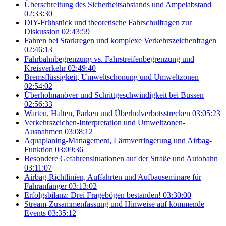
Überschreitung des Sicherheitsabstands und Ampelabstand
02:33:30
DIY-Frühstück und theoretische Fahrschulfragen zur
Diskussion
02:43:59
Fahren bei Starkregen und komplexe Verkehrszeichenfragen
02:46:13
Fahrbahnbegrenzung vs. Fahrstreifenbegrenzung und
Kreisverkehr
02:49:40
Bremsflüssigkeit, Umweltschonung und Umweltzonen
02:54:02
Überholmanöver und Schrittgeschwindigkeit bei Bussen
02:56:33
Warten, Halten, Parken und Überholverbotsstrecken
03:05:23
Verkehrszeichen-Interpretation und Umweltzonen-
Ausnahmen
03:08:12
Aquaplaning-Management, Lärmverringerung und Airbag-
Funktion
03:09:36
Besondere Gefahrensituationen auf der Straße und Autobahn
03:11:07
Airbag-Richtlinien, Auffahrten und Aufbauseminare für
Fahranfänger
03:13:02
Erfolgsbilanz: Drei Fragebögen bestanden!
03:30:00
Stream-Zusammenfassung und Hinweise auf kommende
Events
03:35:12