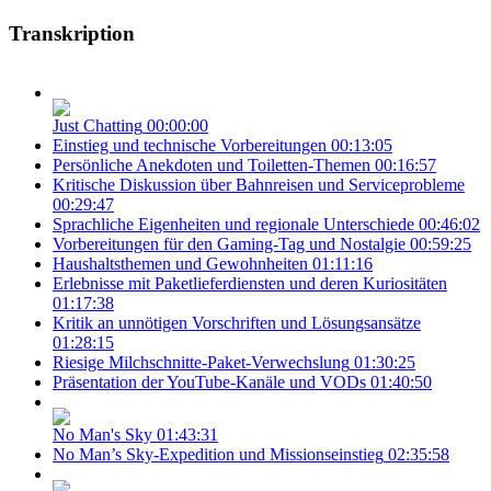
Transkription
Just Chatting
00:00:00
Einstieg und technische Vorbereitungen
00:13:05
Persönliche Anekdoten und Toiletten-Themen
00:16:57
Kritische Diskussion über Bahnreisen und Serviceprobleme
00:29:47
Sprachliche Eigenheiten und regionale Unterschiede
00:46:02
Vorbereitungen für den Gaming-Tag und Nostalgie
00:59:25
Haushaltsthemen und Gewohnheiten
01:11:16
Erlebnisse mit Paketlieferdiensten und deren Kuriositäten
01:17:38
Kritik an unnötigen Vorschriften und Lösungsansätze
01:28:15
Riesige Milchschnitte-Paket-Verwechslung
01:30:25
Präsentation der YouTube-Kanäle und VODs
01:40:50
No Man's Sky
01:43:31
No Man’s Sky-Expedition und Missionseinstieg
02:35:58