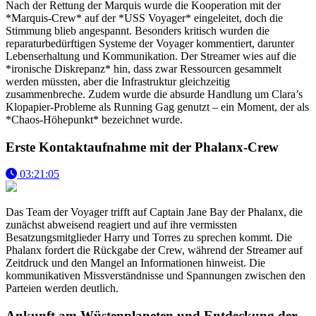
Nach der Rettung der Marquis wurde die Kooperation mit der
*Marquis-Crew* auf der *USS Voyager* eingeleitet, doch die
Stimmung blieb angespannt. Besonders kritisch wurden die
reparaturbedürftigen Systeme der Voyager kommentiert, darunter
Lebenserhaltung und Kommunikation. Der Streamer wies auf die
*ironische Diskrepanz* hin, dass zwar Ressourcen gesammelt
werden müssten, aber die Infrastruktur gleichzeitig
zusammenbreche. Zudem wurde die absurde Handlung um Clara’s
Klopapier-Probleme als Running Gag genutzt – ein Moment, der als
*Chaos-Höhepunkt* bezeichnet wurde.
Erste Kontaktaufnahme mit der Phalanx-Crew
03:21:05
Das Team der Voyager trifft auf Captain Jane Bay der Phalanx, die
zunächst abweisend reagiert und auf ihre vermissten
Besatzungsmitglieder Harry und Torres zu sprechen kommt. Die
Phalanx fordert die Rückgabe der Crew, während der Streamer auf
Zeitdruck und den Mangel an Informationen hinweist. Die
kommunikativen Missverständnisse und Spannungen zwischen den
Parteien werden deutlich.
Ankunft am Wüstenplaneten und Entdeckung der