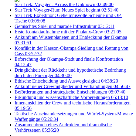
Star Trek: Voyager - Across the Unknown
02:49:00
Star Trek Voyager-Run: Neues Spiel beginnt
02:51:40
Star Trek-Expedition: Geheimnisvolle Scheune und OP-
Tische
03:05:08
Gemischtes Spiel und marode Infrastruktur
03:12:11
Erste Kontaktaufnahme mit der Phalanx-Crew
03:21:05
Ankunft am Wüstenplaneten und Entdeckung der Okampa
03:31:51
Konflikt in der Kaeson-Okampa-Siedlung und Rettung von
Cass
03:52:32
Erforschung der Okampa-Stadt und finale Konfrontation
04:12:47
Dringlichkeit der Rückkehr und hypothetische Bedrohung
durch den Fürsorger
04:30:00
Ethische Entscheidung und Ausweglosigkeit
04:38:20
Ankunft neuer Crewmitglieder und Verhandlungen
04:56:47
Beförderungen und strategische Entscheidungen
05:07:40
Erkundung und wissenschaftliche Vorbereitungen
05:13:10
Innenansichten der Crew und technische Herausforderungen
05:19:56
Taktische Auseinandersetzungen und Würfel-System-Miwake
Waffengänge
05:26:34
Zusammenbruch eines Androiden und dramatische
Verhörszenen
05:36:20