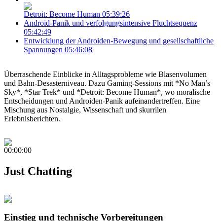
Detroit: Become Human
05:39:26
Android-Panik und verfolgungsintensive Fluchtsequenz
05:42:49
Entwicklung der Androiden-Bewegung und gesellschaftliche
Spannungen
05:46:08
Überraschende Einblicke in Alltagsprobleme wie Blasenvolumen
und Bahn-Desasterniveau. Dazu Gaming-Sessions mit *No Man’s
Sky*, *Star Trek* und *Detroit: Become Human*, wo moralische
Entscheidungen und Androiden-Panik aufeinandertreffen. Eine
Mischung aus Nostalgie, Wissenschaft und skurrilen
Erlebnisberichten.
00:00:00
Just Chatting
Einstieg und technische Vorbereitungen