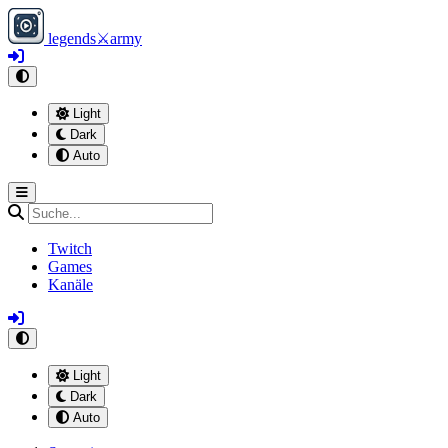
legends
⚔
army
Light
Dark
Auto
Twitch
Games
Kanäle
Light
Dark
Auto