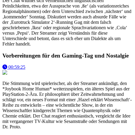
Der Chat widmet sich vermeintlichen linguisticischen
Peinlichkeiten, etwa der Aussprache von ‚ße‘ (als variationsreiches
Regionalphänomen) oder dem Unterschied zwischen ‚nächster‘ und
‚kommender‘ Sonntag. Diskutiert werden auch absurde Fälle wie
der ‚Eurotruck Simulator 2‘-Running Gag mit dem falsch
geschriebenen ‚Ikea‘ oder regionale Sprachvariationen wie ‚Cola‘
versus ‚Pepsi‘. Der Streamer zeigt Verständnis für diese
Unterschiede und betont, dass es sich eher um Dialekte als um
Fehler handelt.
Vorbereitungen für den Gaming-Tag und Nostalgie
00:59:25
Die Stimmung wird spielerischer, als der Streamer ankündigt, den
*Joybook Home Human* weiterzuspielen, ein älteres Spiel aus der
PlayStation-2-Ära. Er philosophiert über Zeitwahrnehmung und
schlägt vor, ein neues Format mit einer ‚Hazel erklärt Wissenschaft‘-
Reihe zu entwickeln – eine wöchentliche Show, in der ein
Wissenschaftler kindgerecht Themen wie Quantenphysik oder
Chemie erklärt. Der Chat reagiert enthusiastisch, vergleicht die Idee
mit vergangener TV-Kultur wie Sesamstraße oder Sendungen mit
Dr. Proto.