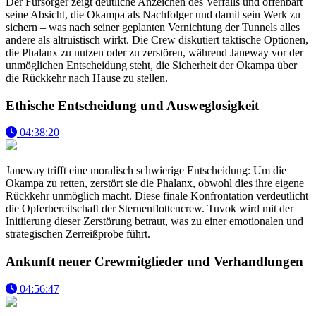
Der Fürsorger zeigt deutliche Anzeichen des Verfalls und offenbart
seine Absicht, die Okampa als Nachfolger und damit sein Werk zu
sichern – was nach seiner geplanten Vernichtung der Tunnels alles
andere als altruistisch wirkt. Die Crew diskutiert taktische Optionen,
die Phalanx zu nutzen oder zu zerstören, während Janeway vor der
unmöglichen Entscheidung steht, die Sicherheit der Okampa über
die Rückkehr nach Hause zu stellen.
Ethische Entscheidung und Ausweglosigkeit
04:38:20
Janeway trifft eine moralisch schwierige Entscheidung: Um die
Okampa zu retten, zerstört sie die Phalanx, obwohl dies ihre eigene
Rückkehr unmöglich macht. Diese finale Konfrontation verdeutlicht
die Opferbereitschaft der Sternenflottencrew. Tuvok wird mit der
Initiierung dieser Zerstörung betraut, was zu einer emotionalen und
strategischen Zerreißprobe führt.
Ankunft neuer Crewmitglieder und Verhandlungen
04:56:47