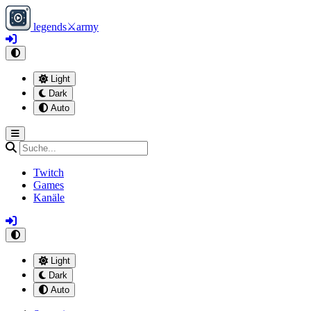
legends
⚔
army
Light
Dark
Auto
Twitch
Games
Kanäle
Light
Dark
Auto