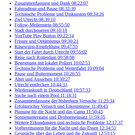
Zusammenfassung und Dank
08:22:07
Fahrradtour und Pause
08:32:39
Technische Probleme und Diskussion
08:34:26
Ziel Utrecht
08:39:10
Follow-Meilenstein
08:55:50
Stadt durchqueren
09:10:10
YouTube Play Button
09:22:14
Frisure und Optimismus
09:30:21
Käsewurst-Empfehlung
09:47:55
Start der Fahrt durch Utrecht
09:55:02
Reise nach Rotterdam
09:58:08
Begegnung mit lokaler Polizei
10:02:53
Technische Probleme und Weiterfahrt
10:09:04
Pause und Buttermoment
10:26:55
Alter und Aussehen
10:30:27
Utrecht entdecken
10:44:33
Wiederankunft in Deutschland
10:57:33
Suche nach einem Pool
11:18:31
Zusammenfassung der bisherigen Versuche
11:25:34
Erfolgreicher Versuch und Erkenntnisse
11:49:43
Planung für die Nacht und das Camp
11:50:43
Sonnenuntergang und Drohneneinsatz
11:59:35
Weitere Erkundungen und technische Probleme
12:17:37
Vorbereitungen für die Nacht und das Essen
12:34:51
Gespräche über das Leben und die Zukunft
12:53:15