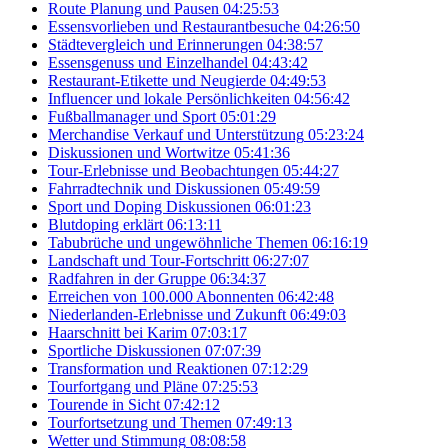
Route Planung und Pausen
04:25:53
Essensvorlieben und Restaurantbesuche
04:26:50
Städtevergleich und Erinnerungen
04:38:57
Essensgenuss und Einzelhandel
04:43:42
Restaurant-Etikette und Neugierde
04:49:53
Influencer und lokale Persönlichkeiten
04:56:42
Fußballmanager und Sport
05:01:29
Merchandise Verkauf und Unterstützung
05:23:24
Diskussionen und Wortwitze
05:41:36
Tour-Erlebnisse und Beobachtungen
05:44:27
Fahrradtechnik und Diskussionen
05:49:59
Sport und Doping Diskussionen
06:01:23
Blutdoping erklärt
06:13:11
Tabubrüche und ungewöhnliche Themen
06:16:19
Landschaft und Tour-Fortschritt
06:27:07
Radfahren in der Gruppe
06:34:37
Erreichen von 100.000 Abonnenten
06:42:48
Niederlanden-Erlebnisse und Zukunft
06:49:03
Haarschnitt bei Karim
07:03:17
Sportliche Diskussionen
07:07:39
Transformation und Reaktionen
07:12:29
Tourfortgang und Pläne
07:25:53
Tourende in Sicht
07:42:12
Tourfortsetzung und Themen
07:49:13
Wetter und Stimmung
08:08:58