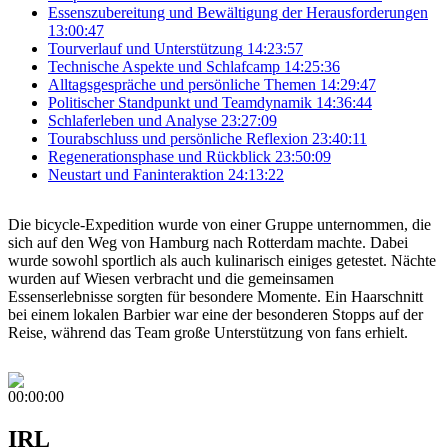
Essenszubereitung und Bewältigung der Herausforderungen
13:00:47
Tourverlauf und Unterstützung
14:23:57
Technische Aspekte und Schlafcamp
14:25:36
Alltagsgespräche und persönliche Themen
14:29:47
Politischer Standpunkt und Teamdynamik
14:36:44
Schlaferleben und Analyse
23:27:09
Tourabschluss und persönliche Reflexion
23:40:11
Regenerationsphase und Rückblick
23:50:09
Neustart und Faninteraktion
24:13:22
Die bicycle-Expedition wurde von einer Gruppe unternommen, die
sich auf den Weg von Hamburg nach Rotterdam machte. Dabei
wurde sowohl sportlich als auch kulinarisch einiges getestet. Nächte
wurden auf Wiesen verbracht und die gemeinsamen
Essenserlebnisse sorgten für besondere Momente. Ein Haarschnitt
bei einem lokalen Barbier war eine der besonderen Stopps auf der
Reise, während das Team große Unterstützung von fans erhielt.
00:00:00
IRL