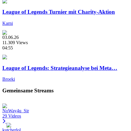
League of Legends Turnier mit Charity-Aktion
Karni
03.06.26
11.309 Views
04:55
League of Legends: Strategieanalyse bei Meta…
Broeki
Gemeinsame Streams
NoWay4u_Sir
29 Videos
kutcherlol