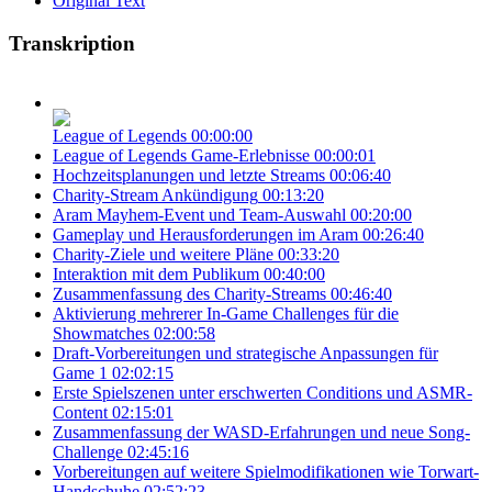
Original Text
Transkription
League of Legends
00:00:00
League of Legends Game-Erlebnisse
00:00:01
Hochzeitsplanungen und letzte Streams
00:06:40
Charity-Stream Ankündigung
00:13:20
Aram Mayhem-Event und Team-Auswahl
00:20:00
Gameplay und Herausforderungen im Aram
00:26:40
Charity-Ziele und weitere Pläne
00:33:20
Interaktion mit dem Publikum
00:40:00
Zusammenfassung des Charity-Streams
00:46:40
Aktivierung mehrerer In-Game Challenges für die
Showmatches
02:00:58
Draft-Vorbereitungen und strategische Anpassungen für
Game 1
02:02:15
Erste Spielszenen unter erschwerten Conditions und ASMR-
Content
02:15:01
Zusammenfassung der WASD-Erfahrungen und neue Song-
Challenge
02:45:16
Vorbereitungen auf weitere Spielmodifikationen wie Torwart-
Handschuhe
02:52:23