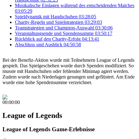
Musikalische Einlagen während des entscheidenden Matches
03:05:29
Spieldynamik mit Handschuhen
03:28:05
Charity-Regeln und Spielstrategien
03:29:03
Teamstrategien und Champion-Auswahl
03:30:06
Veranstaltungsende und Spendensumme
03:50:17
Rückblick auf den Charity-Erfolg
04:13:41
Abschluss und Ausblick
04:50:58
Bei der Benefiz-Aktion wurde mit Teilnehmern League of Legends
gespielt. Das Spielgeschehen wurde durch Spenden modifiziert. So
musste mit Handschuhen oder fehlender Minimap agiert werden.
Zudem wurde nach Niederlagen gesungen und geflüstert. Am Ende
wurde eine hohe Spendensumme verzeichnet.
00:00:00
League of Legends
League of Legends Game-Erlebnisse