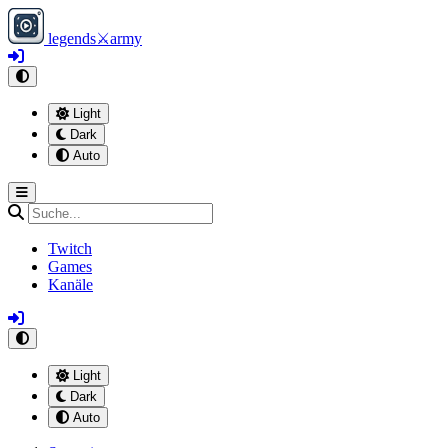
legends
⚔
army
Light
Dark
Auto
Twitch
Games
Kanäle
Light
Dark
Auto